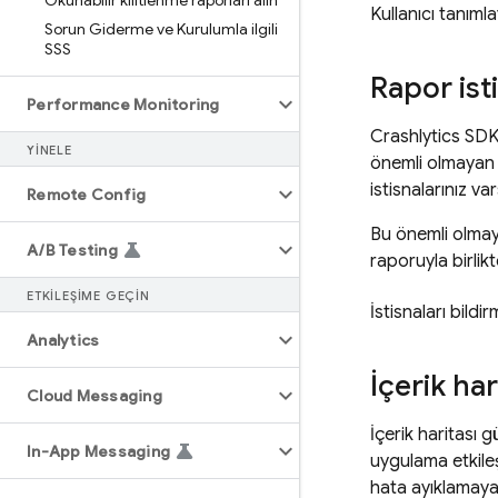
Okunabilir kilitlenme raporları alın
Kullanıcı tanımla
Sorun Giderme ve Kurulumla ilgili
SSS
Rapor isti
Performance Monitoring
Crashlytics
SDK,
YINELE
önemli olmayan 
istisnalarınız va
Remote Config
Bu önemli olmaya
A
/
B Testing
raporuyla birlik
ETKILEŞIME GEÇIN
İstisnaları bildi
Analytics
İçerik har
Cloud Messaging
İçerik haritası 
In-App Messaging
uygulama etkileş
hata ayıklamaya ç