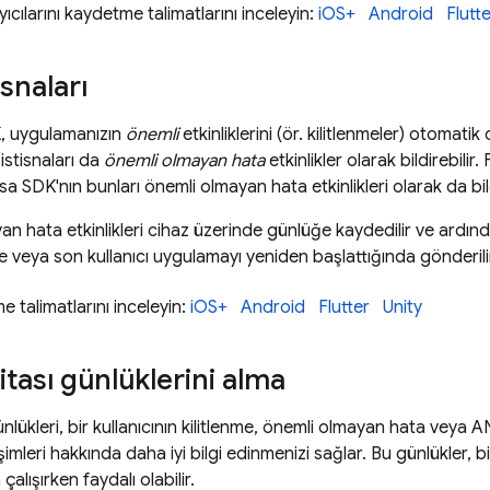
yıcılarını kaydetme talimatlarını inceleyin:
iOS+
Android
Flutt
snaları
 uygulamanızın
önemli
etkinliklerini (ör. kilitlenmeler) otomatik
istisnaları da
önemli olmayan hata
etkinlikler olarak bildirebilir
rsa SDK'nın bunları önemli olmayan hata etkinlikleri olarak da bil
n hata etkinlikleri cihaz üzerinde günlüğe kaydedilir ve ardından
te veya son kullanıcı uygulamayı yeniden başlattığında gönderili
rme talimatlarını inceleyin:
iOS+
Android
Flutter
Unity
itası günlüklerini alma
günlükleri, bir kullanıcının kilitlenme, önemli olmayan hata veya A
imleri hakkında daha iyi bilgi edinmenizi sağlar. Bu günlükler,
alışırken faydalı olabilir.