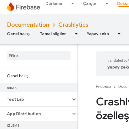
Derleme
Çalıştır
Doküm
Documentation
Crashlytics
Genel bakış
Temel bilgiler
Yapay zeka
yapay zeka 
Genel bakış
Firebase
Docum
BIRAK
Crashly
Test Lab
özelle
App Distribution
İZLEME