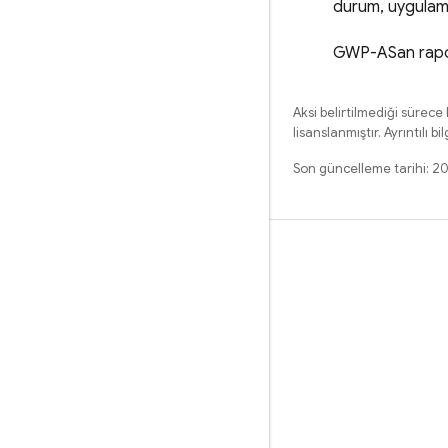
durum, uygulama 
GWP-ASan raporl
Aksi belirtilmediği sürece
lisanslanmıştır. Ayrıntılı bil
Son güncelleme tarihi: 
Öğrenme
Rehberler
Referans
Örnekler
Kitaplıklar
GitHub