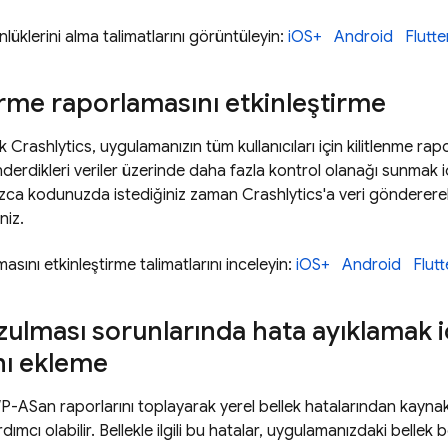
üklerini alma talimatlarını görüntüleyin:
iOS+
Android
Flutte
irme raporlamasını etkinleştirme
ak
Crashlytics
, uygulamanızın tüm kullanıcıları için kilitlenme rap
nderdikleri veriler üzerinde daha fazla kontrol olanağı sunmak
lnızca kodunuzda istediğiniz zaman
Crashlytics
'a veri göndererek
niz.
asını etkinleştirme talimatlarını inceleyin:
iOS+
Android
Flutt
zulması sorunlarında hata ayıklamak
nı ekleme
P-ASan raporlarını toplayarak yerel bellek hatalarından kaynakla
ımcı olabilir. Bellekle ilgili bu hatalar, uygulamanızdaki bellek boz