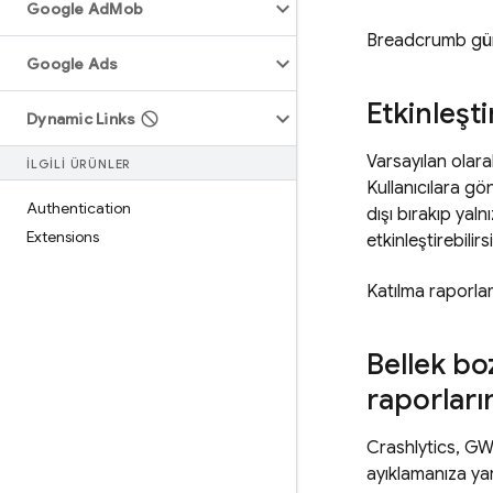
Google Ad
Mob
Breadcrumb günl
Google Ads
Etkinleşt
Dynamic Links
Varsayılan olar
İLGILI ÜRÜNLER
Kullanıcılara gö
Authentication
dışı bırakıp ya
Extensions
etkinleştirebilirsi
Katılma raporlam
Bellek bo
raporları
Crashlytics
, GW
ayıklamanıza yard