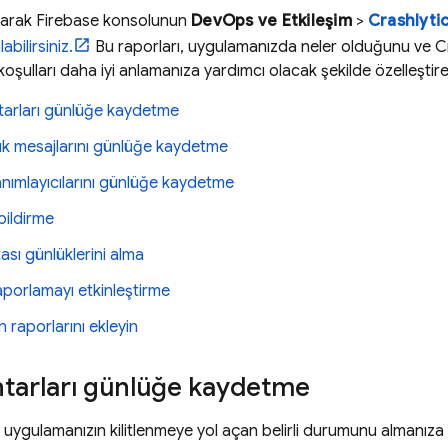
ayarak
Firebase
konsolunun
DevOps ve Etkileşim
>
Crashlyti
abilirsiniz.
Bu raporları, uygulamanızda neler olduğunu ve
C
ili koşulları daha iyi anlamanıza yardımcı olacak şekilde özelleştireb
tarları günlüğe kaydetme
ük mesajlarını günlüğe kaydetme
tanımlayıcılarını günlüğe kaydetme
 bildirme
tası günlüklerini alma
raporlamayı etkinleştirme
raporlarını ekleyin
htarları günlüğe kaydetme
 uygulamanızın kilitlenmeye yol açan belirli durumunu almanıza y