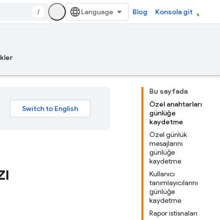
/
Blog
Konsola git
kler
Bu sayfada
Özel anahtarları
günlüğe
kaydetme
Özel günlük
mesajlarını
günlüğe
kaydetme
zı
Kullanıcı
tanımlayıcılarını
günlüğe
kaydetme
Rapor istisnaları