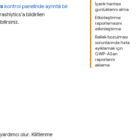
İçerik haritası
cs
kontrol panelinde ayrıntılı bir
günlüklerini alma
rashlytics
'a bildirilen
Etkinleştirme
ilirsiniz.
raporlamasını
etkinleştirme
Bellek bozulması
sorunlarında hata
ayıklamak için
GWP-ASan
raporlarını
ekleme
ardımcı olur. Kilitlenme