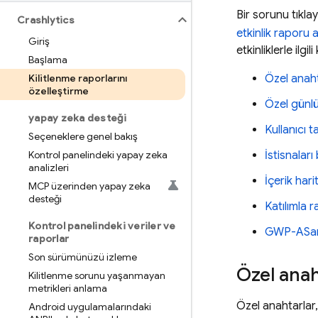
Bir sorunu tıkl
Crashlytics
etkinlik raporu al
Giriş
etkinliklerle ilg
Başlama
Kilitlenme raporlarını
Özel anah
özelleştirme
Özel günl
yapay zeka desteği
Kullanıcı 
Seçeneklere genel bakış
Kontrol panelindeki yapay zeka
İstisnaları
analizleri
İçerik hari
MCP üzerinden yapay zeka
desteği
Katılımla 
Kontrol panelindeki veriler ve
GWP-ASan 
raporlar
Son sürümünüzü izleme
Özel ana
Kilitlenme sorunu yaşanmayan
metrikleri anlama
Özel anahtarlar,
Android uygulamalarındaki