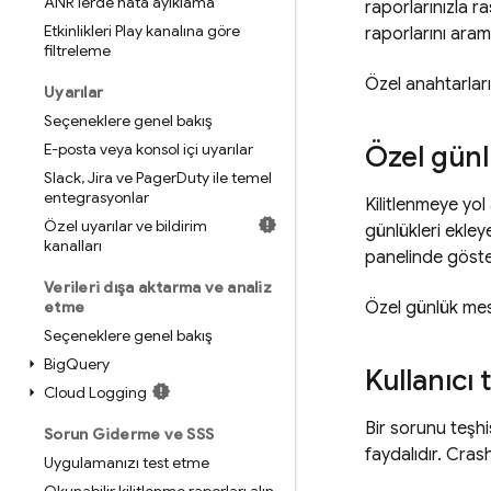
ANR'lerde hata ayıklama
raporlarınızla ra
Etkinlikleri Play kanalına göre
raporlarını arama
filtreleme
Özel anahtarları
Uyarılar
Seçeneklere genel bakış
E-posta veya konsol içi uyarılar
Özel gün
Slack
,
Jira ve Pager
Duty ile temel
entegrasyonlar
Kilitlenmeye yol
Özel uyarılar ve bildirim
günlükleri ekleye
kanalları
panelinde göster
Verileri dışa aktarma ve analiz
etme
Özel günlük mesa
Seçeneklere genel bakış
Big
Query
Kullanıcı
Cloud Logging
Bir sorunu teşhis
Sorun Giderme ve SSS
faydalıdır.
Crash
Uygulamanızı test etme