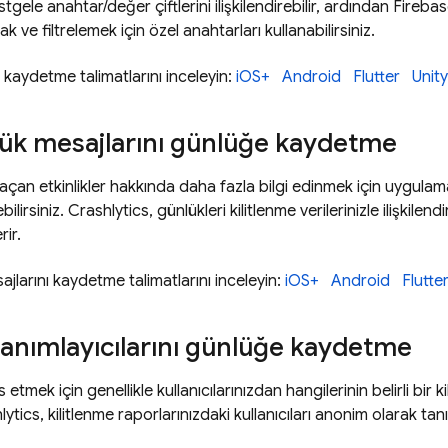
stgele anahtar/değer çiftlerini ilişkilendirebilir, ardından
Fireba
k ve filtrelemek için özel anahtarları kullanabilirsiniz.
 kaydetme talimatlarını inceleyin:
iOS+
Android
Flutter
Unity
lük mesajlarını günlüğe kaydetme
 açan etkinlikler hakkında daha fazla bilgi edinmek için uygula
bilirsiniz.
Crashlytics
, günlükleri kilitlenme verilerinizle ilişkilend
ir.
jlarını kaydetme talimatlarını inceleyin:
iOS+
Android
Flutte
 tanımlayıcılarını günlüğe kaydetme
 etmek için genellikle kullanıcılarınızdan hangilerinin belirli bir 
lytics
, kilitlenme raporlarınızdaki kullanıcıları anonim olarak tan