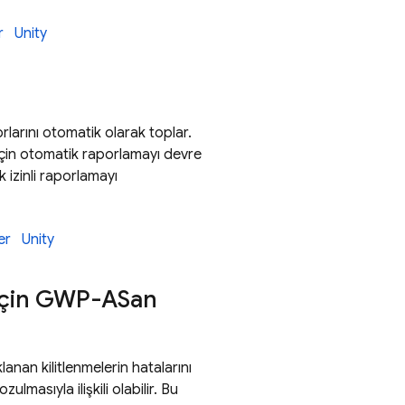
r
Unity
orlarını otomatik olarak toplar.
 için otomatik raporlamayı devre
 izinli raporlamayı
er
Unity
 için GWP-ASan
nan kilitlenmelerin hatalarını
ulmasıyla ilişkili olabilir. Bu