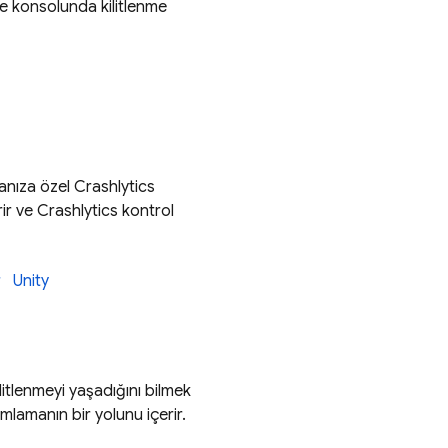
se
konsolunda kilitlenme
manıza özel
Crashlytics
irir ve
Crashlytics
kontrol
r
Unity
kilitlenmeyi yaşadığını bilmek
ımlamanın bir yolunu içerir.