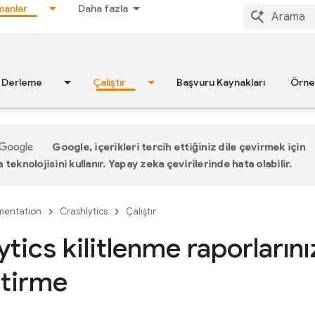
anlar
Daha fazla
Derleme
Çalıştır
Başvuru Kaynakları
Örne
Google, içerikleri tercih ettiğiniz dile çevirmek için
teknolojisini kullanır. Yapay zeka çevirilerinde hata olabilir.
entation
Crashlytics
Çalıştır
tics kilitlenme raporlarını
ştirme