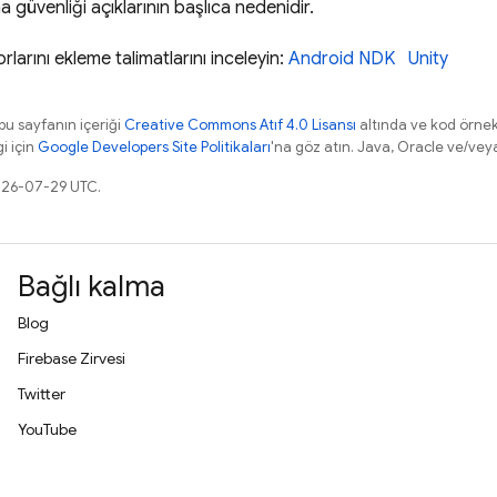
güvenliği açıklarının başlıca nedenidir.
arını ekleme talimatlarını inceleyin:
Android NDK
Unity
 bu sayfanın içeriği
Creative Commons Atıf 4.0 Lisansı
altında ve kod örnek
gi için
Google Developers Site Politikaları
'na göz atın. Java, Oracle ve/veya s
2026-07-29 UTC.
Bağlı kalma
Blog
Firebase Zirvesi
Twitter
YouTube