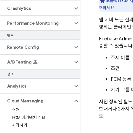
도움말:
FCM
서
조하세요.
Crashlytics
앱 서버 또는 신
Performance Monitoring
행되는 클라이언트
반복
Firebase
Admin
송할 수 있습니다
Remote Config
주제 이름
A
/
B Testing
조건
참여
FCM
등록
Analytics
기기 그룹 
Cloud Messaging
사전 정의된 필드
보내거나 2가지 
소개
요.
FCM 아키텍처 개요
시작하기