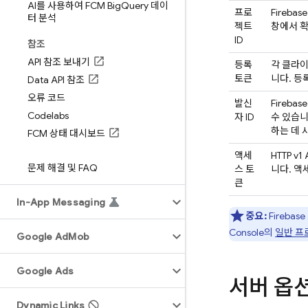
AI를 사용하여 FCM Big
Query 데이
프로
Fireb
터 분석
젝트
창에서 확
ID
참조
API 참조 보내기
등록
각 클라이
토큰
니다. 등
Data API 참조
오류 코드
발신
Fireb
Codelabs
자 ID
수 있습니
하는 데 
FCM 상태 대시보드
액세
HTTP v
문제 해결 및 FAQ
스 토
니다. 
큰
In-App Messaging
중요:
Firebase
Console의
일반 프
Google Ad
Mob
Google Ads
서버 옵
Dynamic Links