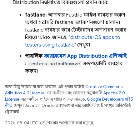
Distribution
নিম্নলিখিত বিকল্পগুলো প্রদান করে:
fastlane:
আপনার Fastfile ফাইল ব্যবহার করুন
অথবা সরাসরি fastlane অ্যাকশনগুলো চালান।
fastlane ব্যবহার করে টেস্টারদের অপসারণ করার
বিষয়ে আরও জানতে,
"distribute iOS apps to
testers using fastlane"
দেখুন।
পাবলিক
ফায়ারবেস
App Distribution
এপিআই
:
testers.batchRemove
এন্ডপয়েন্টটি ব্যবহার
করুন।
অন্য কিছু উল্লেখ না করা থাকলে, এই পৃষ্ঠার কন্টেন্ট
Creative Commons
Attribution 4.0 License
-এর অধীনে এবং কোডের নমুনাগুলি
Apache 2.0
License
-এর অধীনে লাইসেন্স প্রাপ্ত। আরও জানতে,
Google Developers সাইট
নীতি
দেখুন। Java হল Oracle এবং/অথবা তার অ্যাফিলিয়েট সংস্থার রেজিস্টার্ড
ট্রেডমার্ক।
2026-08-04 UTC-তে শেষবার আপডেট করা হয়েছে।