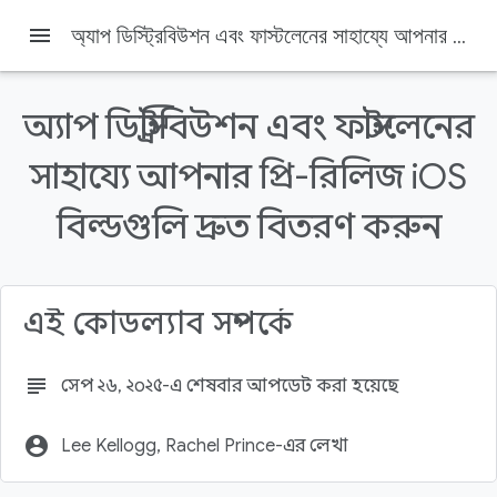
menu
অ্যাপ ডিস্ট্রিবিউশন এবং ফাস্টলেনের সাহায্যে আপনার প্রি-রিলিজ iOS বিল্ডগুলি দ্রুত বিতরণ করুন
অ্যাপ ডিস্ট্রিবিউশন এবং ফাস্টলেনের
সাহায্যে আপনার প্রি-রিলিজ iOS
Firebase
Firebase Codelabs
বিল্ডগুলি দ্রুত বিতরণ করুন
এই পৃষ্ঠায় যা যা আছে
১. শুরু করার আগে
তুমি কি শিখবে
এই কোডল্যাব সম্পর্কে
তোমার যা লাগবে
2. শুরু করুন
ফাস্টলেন সেট আপ করুন
subject
সেপ ২৬, ২০২৫-এ শেষবার আপডেট করা হয়েছে
account_circle
Lee Kellogg, Rachel Prince-এর লেখা