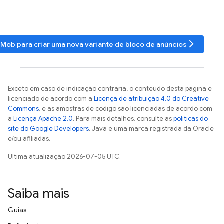
arrow_forward_ios
dMob
para criar uma nova variante de bloco de anúncios
Exceto em caso de indicação contrária, o conteúdo desta página é
licenciado de acordo com a
Licença de atribuição 4.0 do Creative
Commons
, e as amostras de código são licenciadas de acordo com
a
Licença Apache 2.0
. Para mais detalhes, consulte as
políticas do
site do Google Developers
. Java é uma marca registrada da Oracle
e/ou afiliadas.
Última atualização 2026-07-05 UTC.
Saiba mais
Guias