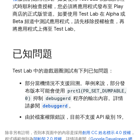
式時順利檢查授權，您必須將應用程式發布至 Play
商店的正式版管道。如要使用
Test Lab
在 Alpha 或
Beta 頻道中測試應用程式，請先移除授權檢查，再
將應用程式上傳至
Test Lab
。
已知問題
Test Lab
中的遊戲迴圈測試有下列已知問題：
部分當機情況不支援回溯。舉例來說，部分發
布版本可能會使用
prctl(PR_SET_DUMPABLE,
0)
抑制
debuggerd
程序的輸出內容。詳情
請參閱
debuggerd
。
由於檔案權限錯誤，目前不支援 API 級別 19。
除非另有註明，否則本頁面中的內容是採用
創用 CC 姓名標示 4.0 授權
，
程式碼範例則為
阿帕契 2.0 授權
。詳情請參閱《
Google Developers 網