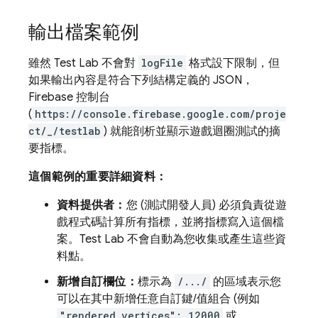
輸出檔案範例
雖然
Test Lab
不會對
logFile
格式設下限制，但
如果輸出內容是符合下列結構定義的 JSON，
Firebase
控制台
(
https://console.firebase.google.com/proje
ct/_/testlab
) 就能剖析並顯示遊戲迴圈測試的摘
要指標。
這個範例的重要詳細資料：
資料提供者：
您 (測試開發人員) 必須負責從遊
戲程式碼計算所有指標，並將指標寫入這個檔
案。
Test Lab
不會自動為您收集或產生這些資
料點。
新增自訂欄位：
標示為
/.../
的區域表示您
可以在其中新增任意自訂鍵/值組合 (例如
"rendered_vertices": 12000
或