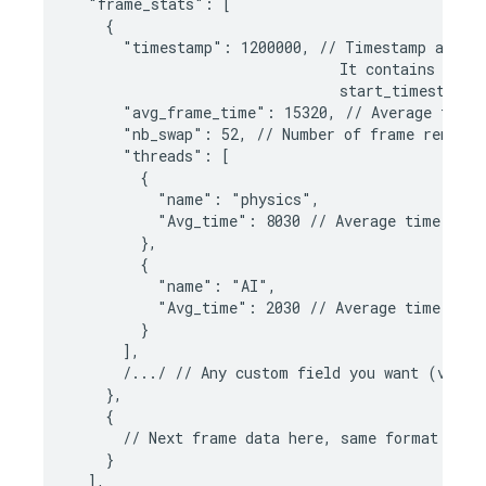
  "frame_stats": [

    {

      "timestamp": 1200000, // Timestamp at whi
                               It contains value
                               start_timestamp(
      "avg_frame_time": 15320, // Average time 
      "nb_swap": 52, // Number of frame rendered
      "threads": [

        {

          "name": "physics",

          "Avg_time": 8030 // Average time spent
        },

        {

          "name": "AI",

          "Avg_time": 2030 // Average time spent
        }

      ],

      /.../ // Any custom field you want (vertic
    },

    {

      // Next frame data here, same format as ab
    }

  ],
