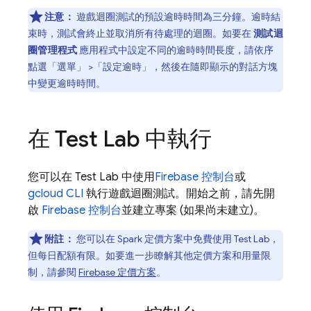
注意：
遊戲迴圈測試的預設逾時時間為三分鐘。逾時結
束時，測試會終止並取消所有待處理的迴圈。如要在
測試迴
圈管理程式
應用程式中設定不同的逾時時間長度，請依序
點選「選單」
>「設定逾時」
，然後在隨即顯示的對話方塊
中變更逾時時間。
在
Test Lab
中執行
您可以在
Test Lab
中使用
Firebase
控制台
或
gcloud CLI
執行遊戲迴圈測試。開始之前，請先開
啟
Firebase
控制台
並建立專案 (如果尚未建立)。
附註：
您可以在 Spark 定價方案中免費使用
Test Lab
，
但每日配額有限。如要進一步瞭解其他定價方案和用量限
制，請參閱
Firebase 定價方案
。