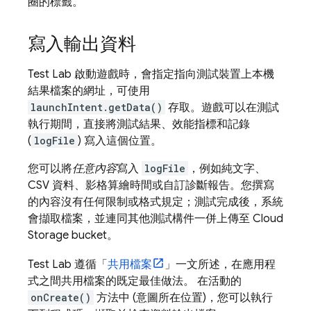
圈的標籤。
寫入輸出資料
Test Lab
啟動遊戲時，會指定指向測試裝置上本機
結果檔案的網址，可使用
launchIntent.getData()
存取。遊戲可以在測試
執行期間，直接將測試結果、效能指標和記錄
(
logFile
) 寫入這個位置。
您可以將
任意內容
寫入
logFile
，例如純文字、
CSV 資料、影格算繪時間或自訂診斷報告。您撰寫
的內容沒有任何限制或格式規定；測試完成後，系統
會擷取檔案，並連同其他測試構件一併上傳至 Cloud
Storage bucket。
Test Lab
遵循「
共用檔案
」一文所述，在應用程
式之間共用檔案的既定最佳做法。 在活動的
onCreate()
方法中 (意圖所在位置)，您可以執行