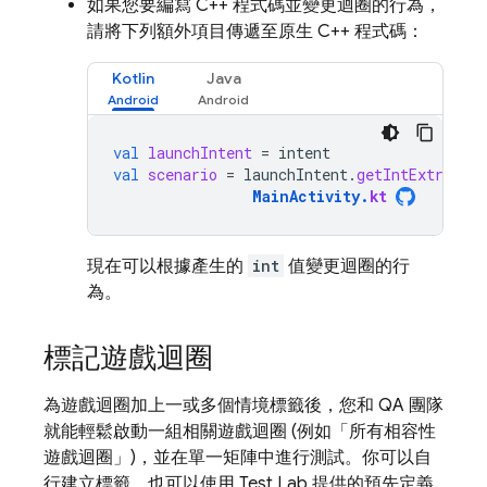
如果您要編寫 C++ 程式碼並變更迴圈的行為，
請將下列額外項目傳遞至原生 C++ 程式碼：
Kotlin
Java
val
launchIntent
=
intent
val
scenario
=
launchIntent
.
getIntExtra
(
"s
MainActivity
.
kt
現在可以根據產生的
int
值變更迴圈的行
為。
標記遊戲迴圈
為遊戲迴圈加上一或多個情境標籤後，您和 QA 團隊
就能輕鬆啟動一組相關遊戲迴圈 (例如「所有相容性
遊戲迴圈」)，並在單一矩陣中進行測試。你可以自
行建立標籤，也可以使用
Test Lab
提供的預先定義