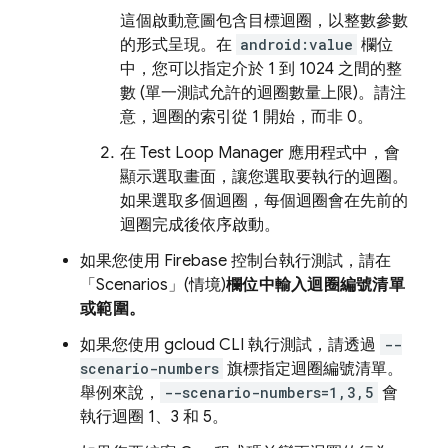
這個啟動意圖包含目標迴圈，以整數參數
的形式呈現。在
android:value
欄位
中，您可以指定介於 1 到 1024 之間的整
數 (單一測試允許的迴圈數量上限)。請注
意，迴圈的索引從 1 開始，而非 0。
在 Test Loop Manager 應用程式中，會
顯示選取畫面，讓您選取要執行的迴圈。
如果選取多個迴圈，每個迴圈會在先前的
迴圈完成後依序啟動。
如果您使用
Firebase
控制台執行測試，請在
「Scenarios」(情境)
欄位中輸入迴圈編號清單
或範圍。
如果您使用 gcloud CLI 執行測試，請透過
--
scenario-numbers
旗標指定迴圈編號清單。
舉例來說，
--scenario-numbers=1,3,5
會
執行迴圈 1、3 和 5。