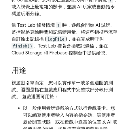
持 60 個影格。您可以在遊戲程式碼中實作情境
，
載入視覺上最複雜的關卡，並讓 AI 玩家或自動指令
碼遊玩兩分鐘。
當
Test Lab
觸發情境
1
時，遊戲會開始 AI 試玩、
監控影格算繪時間和記憶體用量、將這些指標串流至
自訂輸出記錄檔 (
logFile
)，並在完成時呼叫
finish()
。
Test Lab
接著會擷取記錄檔，並在
Cloud Storage 和
Firebase
控制台中提供給您。
用途
視遊戲引擎而定，您可以實作單一或多個迴圈的測
試。迴圈是指在遊戲應用程式中完整或部分執行測
試。 遊戲迴圈可用於：
以一般使用者玩遊戲的方式執行遊戲關卡。您
可以編寫使用者輸入內容的指令碼、讓使用者
處於閒置狀態，或在遊戲中適當的位置以 AI 取