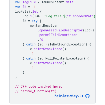
val
logFile
=
launchIntent
.
data
var
fd
=
-
1
logFile
?.
let
{
Log
.
i
(
TAG
,
"Log file 
${
it
.
encodedPath
}
"
)
fd
=
try
{
contentResolver
.
openAssetFileDescriptor
(
logFile
,
"
.
parcelFileDescriptor
.
fd
}
catch
(
e
:
FileNotFoundException
)
{
e
.
printStackTrace
()
-
1
}
catch
(
e
:
NullPointerException
)
{
e
.
printStackTrace
()
-
1
}
}
// C++ code invoked here.
// native_function(fd);
MainActivity.kt