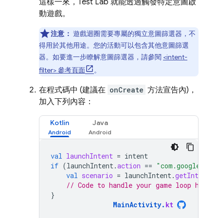
這樣一來，
Test Lab
就能透過觸發特定意圖啟
動遊戲。
注意：
遊戲迴圈需要專屬的獨立意圖篩選器，不
得用於其他用途。您的活動可以包含其他意圖篩選
器。如要進一步瞭解意圖篩選器，請參閱
<intent-
filter> 參考頁面
。
在程式碼中 (建議在
onCreate
方法宣告內)，
加入下列內容：
Kotlin
Java
val
launchIntent
=
intent
if
(
launchIntent
.
action
==
"com.google.int
val
scenario
=
launchIntent
.
getIntExtra
// Code to handle your game loop here
}
MainActivity
.
kt