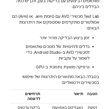
מותאמים לביצועים עם בדיקות בענן, ולכן יש כמה
הבדלים ביניהם.
Test Lab
מכשירי AVD עם סיומת ‎ .arm או (Arm) הם
אמולטורים מתקדמים שמספקים את היתרונות
הבאים:
זמן ביצוע הבדיקה מהיר יותר
גדלים ודחיסויות של מסכים שתואמים
למכשירי AVD ב-Android Studio, כדי
לשמור על עקביות
גרפיקה מואצת נתמכת ב-GPU
בטבלה הבאה מתוארים היתרונות של שימוש
במכשירים וירטואליים:
הטבה
תיאור
תרחישים
לדוגמה
זמינות
כשבודקים באמצעות
בדיקת עדכונים