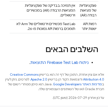
פונקציונליות
אין תמיכה בבדיקה של פונקציונליות
של מציאות
המציאות הרבודה (AR) במכשירים
רבודה (AR)
וירטואליים.
רמות API
Test Lab
מכשירים וירטואליים של Arm לא
ישנות יותר
תומכים ברמות API נמוכות מ-26.
השלבים הבאים
ניתוח
Firebase Test Lab
התוצאות
.
אלא אם צוין אחרת, התוכן של דף זה הוא ברישיון
Creative Commons
Attribution 4.0
ודוגמאות הקוד הן ברישיון
Apache 2.0
. לפרטים, ניתן לעיין
ב
מדיניות האתר Google Developers‏
.‏ Java הוא סימן מסחרי רשום של
חברת Oracle ו/או של השותפים העצמאיים שלה.
עדכון אחרון: 2026-07-29 (שעון UTC).