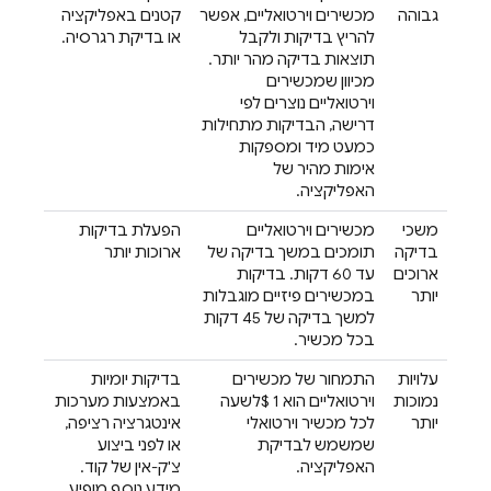
גבוהה
מכשירים וירטואליים, אפשר
קטנים באפליקציה
להריץ בדיקות ולקבל
או בדיקת רגרסיה.
תוצאות בדיקה מהר יותר.
מכיוון שמכשירים
וירטואליים נוצרים לפי
דרישה, הבדיקות מתחילות
כמעט מיד ומספקות
אימות מהיר של
האפליקציה.
משכי
מכשירים וירטואליים
הפעלת בדיקות
בדיקה
תומכים במשך בדיקה של
ארוכות יותר
ארוכים
עד 60 דקות. בדיקות
יותר
במכשירים פיזיים מוגבלות
למשך בדיקה של 45 דקות
בכל מכשיר.
עלויות
התמחור של מכשירים
בדיקות יומיות
נמוכות
וירטואליים הוא 1 $לשעה
באמצעות מערכות
יותר
לכל מכשיר וירטואלי
אינטגרציה רציפה,
שמשמש לבדיקת
או לפני ביצוע
האפליקציה.
צ'ק-אין של קוד.
מידע נוסף מופיע