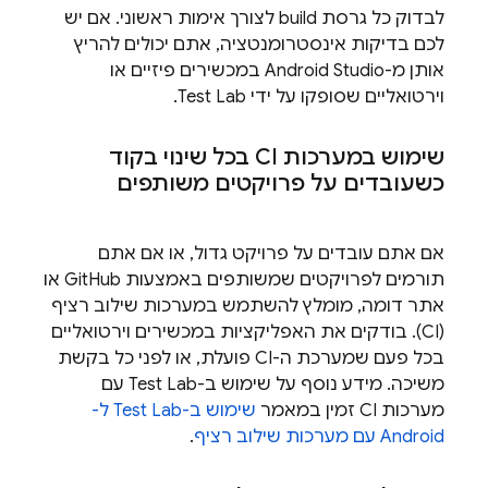
לבדוק כל גרסת build לצורך אימות ראשוני. אם יש
לכם בדיקות אינסטרומנטציה, אתם יכולים להריץ
אותן מ-Android Studio במכשירים פיזיים או
וירטואליים שסופקו על ידי
Test Lab
.
שימוש במערכות CI בכל שינוי בקוד
כשעובדים על פרויקטים משותפים
אם אתם עובדים על פרויקט גדול, או אם אתם
תורמים לפרויקטים שמשותפים באמצעות GitHub או
אתר דומה, מומלץ להשתמש במערכות שילוב רציף
(CI). בודקים את האפליקציות במכשירים וירטואליים
בכל פעם שמערכת ה-CI פועלת, או לפני כל בקשת
משיכה. מידע נוסף על שימוש ב-
Test Lab
עם
מערכות CI זמין במאמר
שימוש ב-
Test Lab
ל-
Android עם מערכות שילוב רציף
.