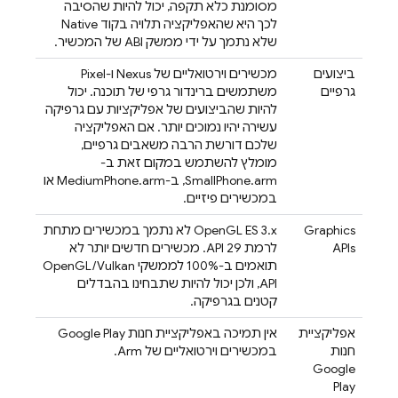
מסומנת כלא תקפה, יכול להיות שהסיבה
לכך היא שהאפליקציה תלויה בקוד Native
שלא נתמך על ידי ממשק ABI של המכשיר.
ביצועים
מכשירים וירטואליים של Nexus ו-Pixel
גרפיים
משתמשים ברינדור גרפי של תוכנה. יכול
להיות שהביצועים של אפליקציות עם גרפיקה
עשירה יהיו נמוכים יותר. אם האפליקציה
שלכם דורשת הרבה משאבים גרפיים,
מומלץ להשתמש במקום זאת ב-
SmallPhone.arm, ב-MediumPhone.arm או
במכשירים פיזיים.
Graphics
‫OpenGL ES 3.x לא נתמך במכשירים מתחת
APIs
לרמת API 29. מכשירים חדשים יותר לא
תואמים ב-100% לממשקי OpenGL/Vulkan
API, ולכן יכול להיות שתבחינו בהבדלים
קטנים בגרפיקה.
אפליקציית
אין תמיכה באפליקציית חנות Google Play
חנות
במכשירים וירטואליים של Arm.
Google
Play