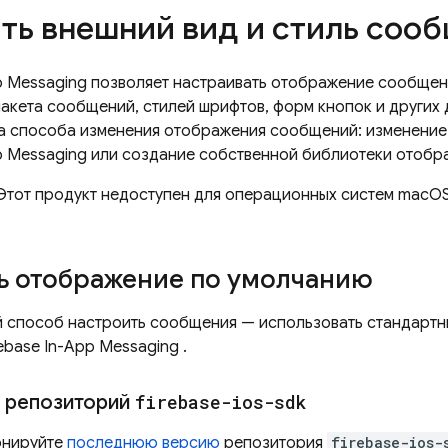
ть внешний вид и стиль соо
p Messaging
позволяет настраивать отображение сообщен
акета сообщений, стилей шрифтов, форм кнопок и других 
а способа изменения отображения сообщений: изменение
p Messaging
или создание собственной библиотеки отобра
тот продукт недоступен для операционных систем macOS, 
ь отображение по умолчанию
 способ настроить сообщения — использовать стандартн
rebase In-App Messaging
.
 репозиторий
firebase-ios-sdk
онируйте
последнюю версию
репозитория
firebase-ios-