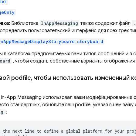
ner
geOnly
вка:
Библиотека
InAppMessaging
также содержит файл
.
 определить пользовательский интерфейс для всех трех т
InAppMessageDisplayStoryboard.storyboard
ы в каталогах предпочитаемых вами типов сообщений и в
oard
, чтобы создать собственные варианты отображения
ой podfile
,
чтобы использовать измененный 
 In-App Messaging
использовал ваши модифицированные 
то стандартных, обновите ваш podfile, указав в нем ваш
ng
: