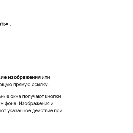
ть»
.
вие изображения
или
ующую прямую ссылку.
ьные окна получают кнопки
ом фона. Изображения и
ают указанное действие при