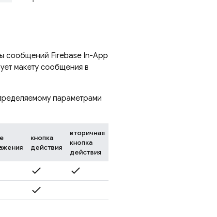
ипы сообщений
Firebase In-App
вует макету сообщения в
определяемому параметрами
вторичная
е
кнопка
кнопка
ажения
действия
действия
check
check
check