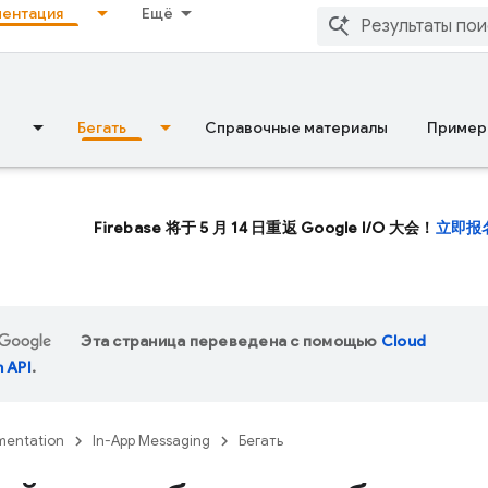
ентация
Ещё
Бегать
Справочные материалы
Пример
Firebase 将于 5 月 14 日重返 Google I/O 大会！
立即报
Эта страница переведена с помощью
Cloud
n API
.
entation
In-App Messaging
Бегать