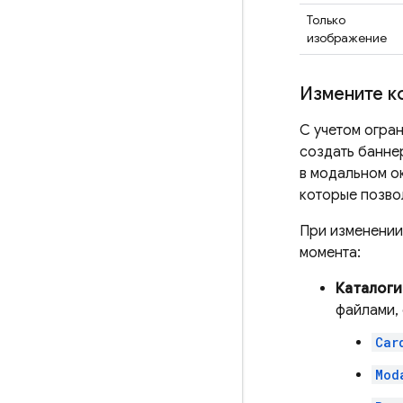
Только
изображение
Измените к
С учетом огра
создать банне
в модальном о
которые позво
При изменении
момента:
Каталоги
файлами,
Car
Mod