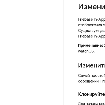
Измени
Firebase In-Ap
отображения м
Существует дв
Firebase In-Ap
Примечание:
Э
watchOS.
Изменит
Самый простой
сообщений
Fi
Клонируйте
Для начала кл