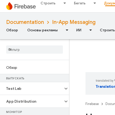
Строить
Бегать
Докум
Documentation
In-App Messaging
Обзор
Основы рекламы
ИИ
Строить
Обзор
ВЫПУСКАТЬ
Translatio
Test Lab
App Distribution
Firebase
Docum
МОНИТОР