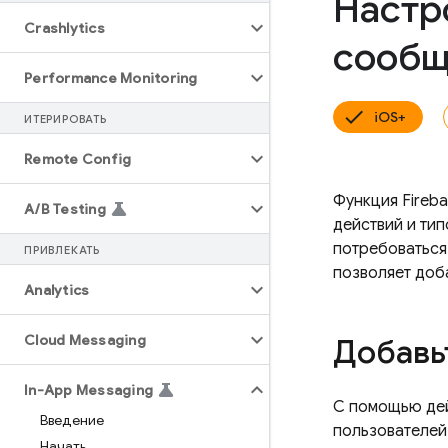
Настр
Crashlytics
сообщ
Performance Monitoring
iOS+
ИТЕРИРОВАТЬ
Remote Config
Функция Fireb
A
/
B Testing
действий и ти
потребоваться
ПРИВЛЕКАТЬ
позволяет доб
Analytics
Cloud Messaging
Добавь
In-App Messaging
С помощью дей
Введение
пользователей
Начать