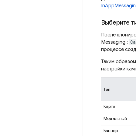
InAppMessagi
Выберите т
После клониро
Messaging
:
Ca
процессе соз
Таким образом
настройки кам
Тип
Карта
Модальный
Баннер