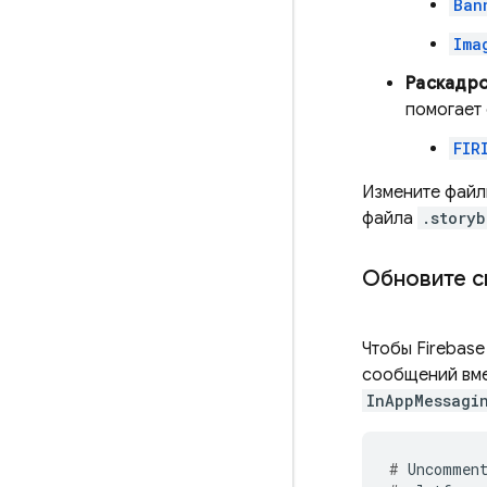
Ban
Ima
Раскадро
помогает
FIR
Измените файл
файла
.storyb
Обновите св
Чтобы
Firebase
сообщений вмес
InAppMessagi
#