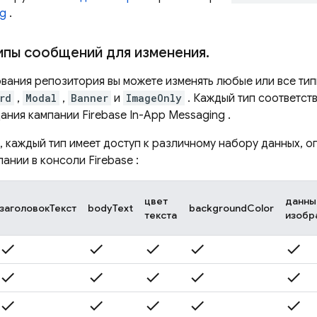
ng
.
ипы сообщений для изменения
.
вания репозитория вы можете изменять любые или все т
rd
,
Modal
,
Banner
и
ImageOnly
. Каждый тип соответст
дания кампании
Firebase In-App Messaging
.
, каждый тип имеет доступ к различному набору данных, 
пании в консоли
Firebase
:
цвет
данны
заголовокТекст
bodyText
backgroundColor
текста
изобр
check
check
check
check
check
check
check
check
check
check
check
check
check
check
check