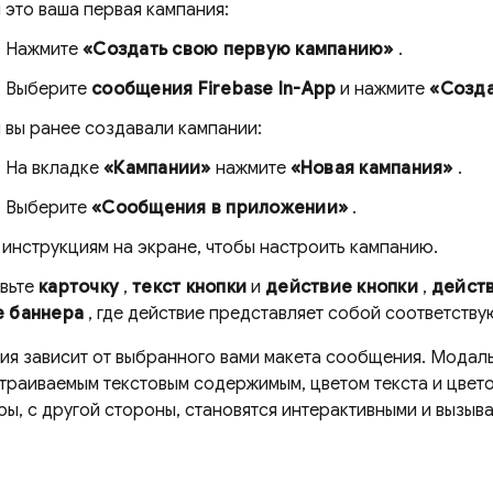
 это ваша первая кампания:
Нажмите
«Создать свою первую кампанию»
.
Выберите
сообщения Firebase In-App
и нажмите
«Созда
 вы ранее создавали кампании:
На вкладке
«Кампании»
нажмите
«Новая кампания»
.
Выберите
«Сообщения в приложении»
.
инструкциям на экране, чтобы настроить кампанию.
вьте
карточку
,
текст кнопки
и
действие кнопки
,
дейст
е баннера
, где действие представляет собой соответств
ия зависит от выбранного вами макета сообщения. Модал
страиваемым текстовым содержимым, цветом текста и цвет
ры, с другой стороны, становятся интерактивными и вызыв