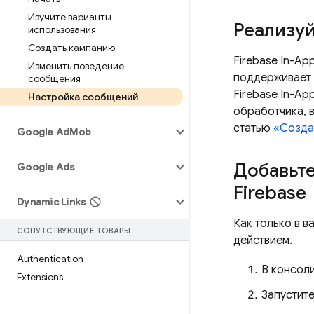
Изучите варианты
Реализуй
использования
Создать кампанию
Firebase In-Ap
Изменить поведение
поддерживает 
сообщения
Firebase In-Ap
Настройка сообщений
обработчика, 
статью
«Созда
Google Ad
Mob
Добавьте
Google Ads
Firebase
Dynamic Links
Как только в 
СОПУТСТВУЮЩИЕ ТОВАРЫ
действием.
Authentication
В консол
Extensions
Запустит