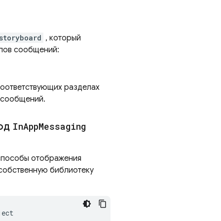
storyboard
, который
ипов сообщений:
 соответствующих разделах
 сообщений.
код
In
App
Messaging
способы отображения
у собственную библиотеку