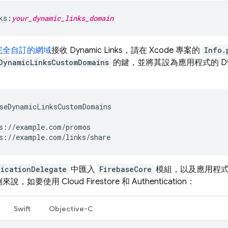
ks:
your_dynamic_links_domain
完全自訂的網域
接收
Dynamic Links
，請在 Xcode 專案的
Info.
DynamicLinksCustomDomains
的鍵，並將其設為應用程式的
D
seDynamicLinksCustomDomains
s://example.com/promos
s://example.com/links/share
licationDelegate
中匯入
FirebaseCore
模組，以及應用程
例來說，如要使用
Cloud Firestore
和
Authentication
：
Swift
Objective-C