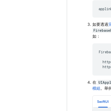
applin
如要透過
Firebase
如：
Fireba
http
http
在
UIApp
模組
。舉
SwiftUI