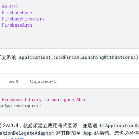
SwiftUI
FirebaseCore
FirebaseFirestore
FirebaseAuth
式委派的
application(_:didFinishLaunchingWithOptions:)
：
Swift
Objective-C
 Firebase library to configure APIs
seApp
.
configure
()
 SwiftUI，就必須建立應用程式委派，並透過
UIApplicationD
ationDelegateAdaptor
將其附加至
App
結構體。您也必須停