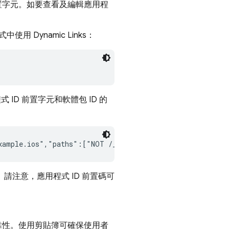
D 前置字元。如要查看及編輯應用程
程式中使用
Dynamic Links
：
 ID 前置字元和軟體包 ID 的
xample.ios","paths":["NOT /_/*","/*"]}]}}
請注意，應用程式 ID 前置碼可
靠性。使用剪貼簿可確保使用者