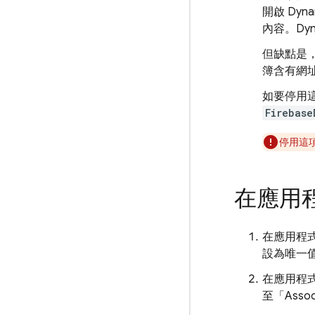
開啟
Dyna
內容。
Dyn
但缺點是，
簿含有網
如要停用這
Firebase
停用這
在應用
在應用程式 
設為唯一值，
在應用程式 X
至「Assoc