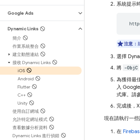
系統提示時，
Google Ads
  http
Dynamic Links
簡介
注意：
作業系統整合
建立動態連結
選擇
Dyna
接收 Dynamic Links
將
-ObjC
i
OS
Android
為獲得最
Flutter
入 Googl
式庫。請
C++
Unity
完成後，X
使用自訂網域
現在請執行一些
允許特定網址模式
查看數據分析資料
在
Fireba
Dynamic Links 進行偵錯