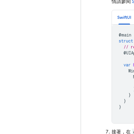
情請參閱
SwiftUI
@
main
struct
// r
@
UIA
var
Wi
}
}
}
接著，在