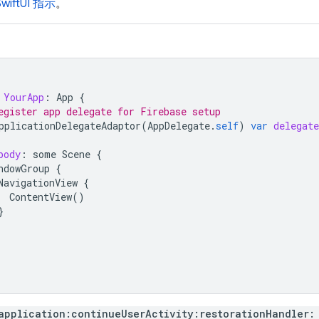
SwiftUI 指示
。
YourApp
:
App
{
egister app delegate for Firebase setup
pplicationDelegateAdaptor
(
AppDelegate
.
self
)
var
delegate
body
:
some
Scene
{
ndowGroup
{
NavigationView
{
ContentView
()
}
application:continueUserActivity:restorationHandler