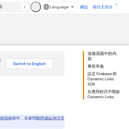
/
網誌
前往主控台
這個頁面中的內
容
能
事前準備
設定 Firebase 和
Dynamic Links
SDK
在應用程式中開啟
Dynamic Links
移指南
操作，並參閱
動態連結淘汰常