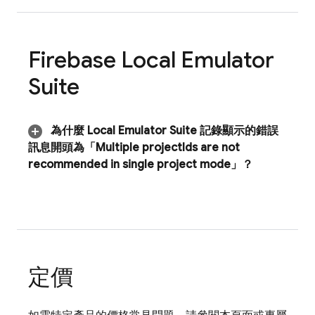
Firebase Local Emulator
Suite
為什麼
Local Emulator Suite
記錄顯示的錯誤
訊息開頭為「Multiple project
Ids are not
recommended in single project mode」？
定價