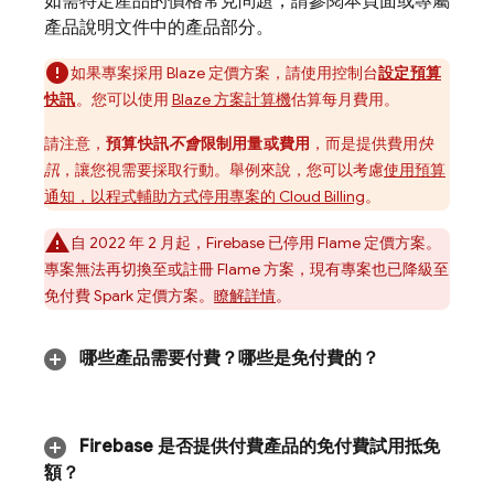
如需特定產品的價格常見問題，請參閱本頁面或專屬
產品說明文件中的產品部分。
如果專案採用 Blaze 定價方案，請使用控制台
設定預算
快訊
。您可以使用
Blaze 方案計算機
估算每月費用。
請注意，
預算快訊
不會
限制用量或費用
，而是提供費用
快
訊
，讓您視需要採取行動。舉例來說，您可以考慮
使用預算
通知，以程式輔助方式停用專案的
Cloud Billing
。
自 2022 年 2 月起，Firebase 已停用 Flame 定價方案。
專案無法再切換至或註冊 Flame 方案，現有專案也已降級至
免付費 Spark 定價方案。
瞭解詳情
。
哪些產品需要付費？哪些是免付費的？
Firebase 是否提供付費產品的免付費試用抵免
額？