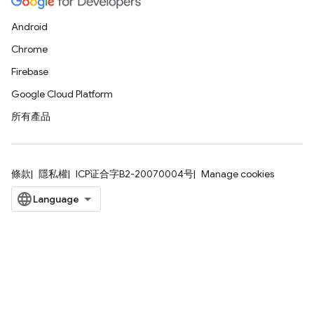
Android
Chrome
Firebase
Google Cloud Platform
所有產品
條款
隱私權
ICP证合字B2-20070004号
Manage cookies