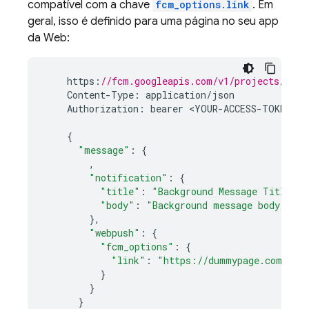
compatível com a chave
fcm_options.link
. Em
geral, isso é definido para uma página no seu app
da Web:
https
:
//fcm.googleapis.com/v1/projects/<YOU
Content
-
Type
:
application
/
json
Authorization
:
bearer
<
YOUR
-
ACCESS
-
TOKEN
>

{
"message"
:
{
,
"notification"
:
{
"title"
:
"Background Message Title"
,
"body"
:
"Background message body"
},
"webpush"
:
{
"fcm_options"
:
{
"link"
:
"https://dummypage.com"
}
}
}