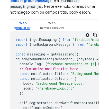
onBackgroundMessage
em
firebase-
messaging-sw.js
. Neste exemplo, criamos uma
notificação com os campos title, body e icon.
Web
Web
import
{
getMessaging
}
from
"firebase/messagin
import
{
onBackgroundMessage
}
from
"firebase/m
const
messaging
=
getMessaging
();
onBackgroundMessage
(
messaging
,
(
payload
)
=
>
{
console
.
log
(
'[firebase-messaging-sw.js] Recei
// Customize notification here
const
notificationTitle
=
'Background Message
const
notificationOptions
=
{
body
:
'Background Message body.'
,
icon
:
'/firebase-logo.png'
};
self
.
registration
.
showNotification
(
notificati
notificationOptions
);