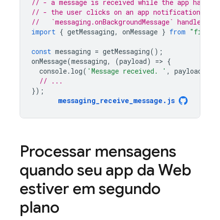
// - a message is received while the app has fo
// - the user clicks on an app notification crea
//   `messaging.onBackgroundMessage` handler.
import
{
getMessaging
,
onMessage
}
from
"fireba
const
messaging
=
getMessaging
();
onMessage
(
messaging
,
(
payload
)
=
>
{
console
.
log
(
'Message received. '
,
payload
);
// ...
});
messaging_receive_message
.
js
Processar mensagens
quando seu app da Web
estiver em segundo
plano