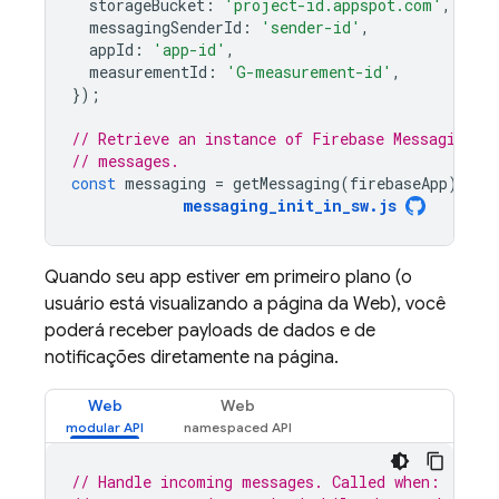
storageBucket
:
'project-id.appspot.com'
,
messagingSenderId
:
'sender-id'
,
appId
:
'app-id'
,
measurementId
:
'G-measurement-id'
,
});
// Retrieve an instance of Firebase Messaging s
// messages.
const
messaging
=
getMessaging
(
firebaseApp
);
messaging_init_in_sw
.
js
Quando seu app estiver em primeiro plano (o
usuário está visualizando a página da Web), você
poderá receber payloads de dados e de
notificações diretamente na página.
Web
Web
// Handle incoming messages. Called when: