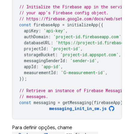
// Initialize the Firebase app in the service w
// your app's Firebase config object.
// https://firebase.google.com/docs/web/setup#c
const
firebaseApp
=
initializeApp
({
apiKey
:
'api-key'
,
authDomain
:
'project-id.firebaseapp.com'
,
databaseURL
:
'https://project-id.firebaseio.c
projectId
:
'project-id'
,
storageBucket
:
'project-id.appspot.com'
,
messagingSenderId
:
'sender-id'
,
appId
:
'app-id'
,
measurementId
:
'G-measurement-id'
,
});
// Retrieve an instance of Firebase Messaging s
// messages.
const
messaging
=
getMessaging
(
firebaseApp
);
messaging_init_in_sw
.
js
Para definir opções, chame