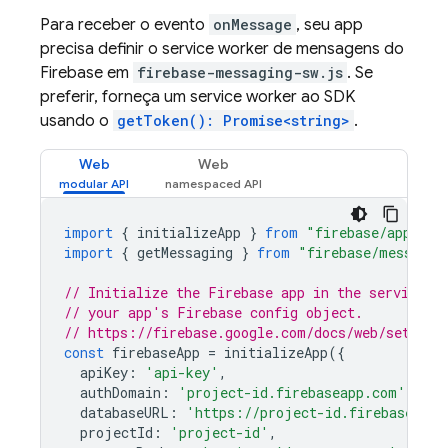
Para receber o evento
onMessage
, seu app
precisa definir o service worker de mensagens do
Firebase em
firebase-messaging-sw.js
. Se
preferir, forneça um service worker ao SDK
usando o
getToken(): Promise<string>
.
Web
Web
import
{
initializeApp
}
from
"firebase/app"
;
import
{
getMessaging
}
from
"firebase/messagin
// Initialize the Firebase app in the service w
// your app's Firebase config object.
// https://firebase.google.com/docs/web/setup#c
const
firebaseApp
=
initializeApp
({
apiKey
:
'api-key'
,
authDomain
:
'project-id.firebaseapp.com'
,
databaseURL
:
'https://project-id.firebaseio.c
projectId
:
'project-id'
,