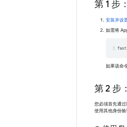
第 1 步：
安装并设置 F
如需将
App
fast
如果该命
第 2 步
您必须首先通过以
使用其他身份验证