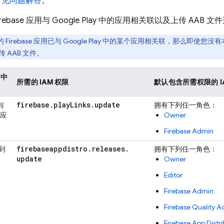
常见问题解答
。
rebase 应用与
Google Play
中的应用相关联以及上传 AAB 文
Firebase 应用已与
Google Play
中的某个应用相关联，那么即使您没有
 AAB 文件。
台中
所需的 IAM 权限
默认包含所需权限的 I
firebase
.
play
Links
.
update
与
拥有下列任一角色：
应
Owner
Firebase Admin
firebaseappdistro
.
releases
.
传到
拥有下列任一角色：
update
Owner
Editor
Firebase Admin
Firebase Quality 
Firebase App Distri