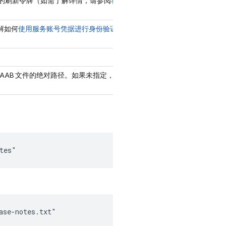
时输出的刷新令牌（如需了解详情，请参阅
将 CLI 与 CI
了解如何
使用服务账号凭据进行身份验证
，请参见上
AAB 文件的绝对路径。如果未指定，则 Fastlane
tes"
ase-notes.txt"