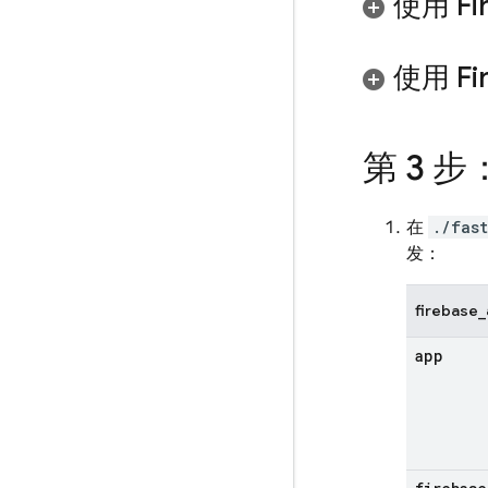
使用 F
使用
Fi
第 3 步
在
./fas
发：
firebase
app