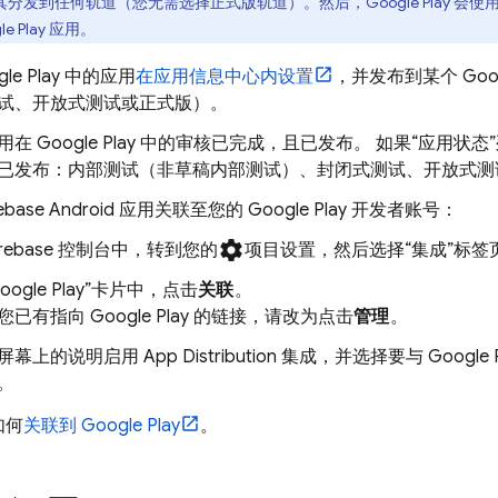
其分发到任何轨道（您无需选择正式版轨道）。然后，Google Play 会使
le Play 应用。
gle Play 中的应用
在应用信息中心内设置
，并发布到某个 Goog
试、开放式测试或正式版）。
用在 Google Play 中的审核已完成，且已发布。 如果
“应用状态
已发布：内部测试（非草稿内部测试）、封闭式测试、开放式测
ebase Android 应用关联至您的 Google Play 开发者账号：
settings
irebase
控制台中，转到您的
项目设置
，然后选择“集成”标签
Google Play”卡片中，点击
关联
。
您已有指向 Google Play 的链接，请改为点击
管理
。
屏幕上的说明启用
App Distribution
集成，并选择要与 Google Play
。
如何
关联到 Google Play
。