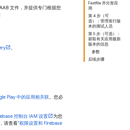
Fastfile 并分发应
AB 文件，并提供专门根据您
用
：
第 4 步（可
选）：管理发行版
本的测试人员
第 5 步（可选）：
获取有关应用最新
版本的信息
ery
。
参数
后续步骤
le Play
中的应用相关联
。您必
rebase
控制台 IAM 设置
为您
问，请查看
“权限设置和 Firebase