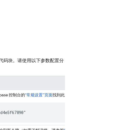
代码块。请使用以下参数配置分
base
控制台的
“常规设置”页面
找到此应用 ID。
3d4e5f67890"