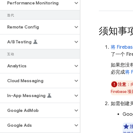
Performance Monitoring
迭代
Remote Config
须知事
A
/
B Testing
将 Fireb
了一个 Fir
互动
如果您没有
Analytics
必完成
将 
Cloud Messaging
注意
：
Firebas
In-App Messaging
如需创建关联
Google Ad
Mob
Goo
Google Ads