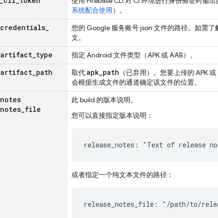
_
cli
_
token
使用
Firebase
CLI 对 CI 环境进行身份验证
系统配合使用
）。
credentials
_
您的 Google 服务账号 json 文件的路径。如需
文。
_
artifact
_
type
指定 Android 文件类型（APK 或 AAB）。
_
artifact
_
path
apk_path
取代
（已弃用）。您要上传的 APK 或 
会根据生成文件的通道确定该文件的位置。
notes
此 build 的版本说明。
notes
_
file
您可以直接指定版本说明：
release_notes: "Text of release no
或者指定一个纯文本文件的路径：
release_notes_file: "/path/to/rele