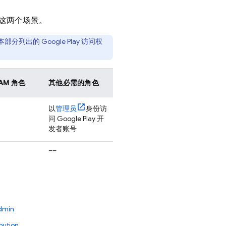
件这两个场景。
本部分列出的
Google Play
访问权
AM 角色
其他必需的角色
以
管理员
身份访
问
Google Play
开
发者账号
––
Admin
bution