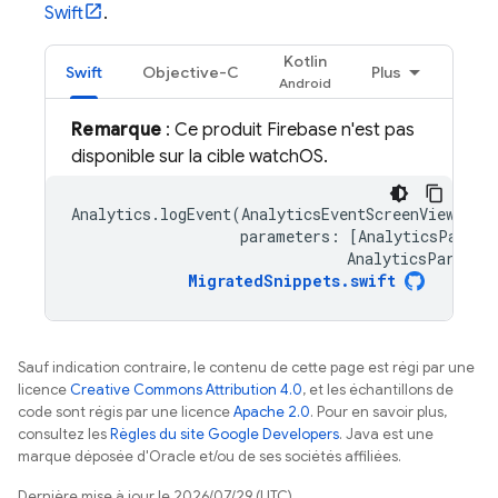
Swift
.
Kotlin
Swift
Objective-C
Plus
Remarque
: Ce produit Firebase n'est pas
disponible sur la cible watchOS.
Analytics
.
logEvent
(
AnalyticsEventScreenView
,
parameters
:
[
AnalyticsParame
AnalyticsParamet
MigratedSnippets
.
swift
Sauf indication contraire, le contenu de cette page est régi par une
licence
Creative Commons Attribution 4.0
, et les échantillons de
code sont régis par une licence
Apache 2.0
. Pour en savoir plus,
consultez les
Règles du site Google Developers
. Java est une
marque déposée d'Oracle et/ou de ses sociétés affiliées.
Dernière mise à jour le 2026/07/29 (UTC).