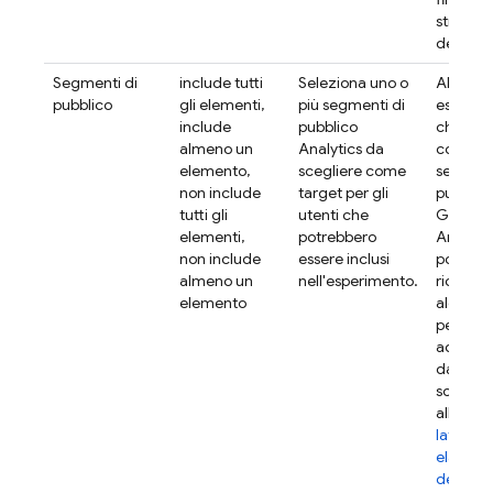
stringa 
destina
Segmenti di
include tutti
Seleziona uno o
Alcuni
pubblico
gli elementi,
più segmenti di
esperim
include
pubblico
che ha
almeno un
Analytics
da
come ta
elemento,
scegliere come
segment
non include
target per gli
pubblic
tutti gli
utenti che
Google
elementi,
potrebbero
Analytic
non include
essere inclusi
potrebb
almeno un
nell'esperimento.
richiede
elemento
alcuni g
per
accumu
dati pe
sono so
alla
Anal
latenza 
elabora
dei dati