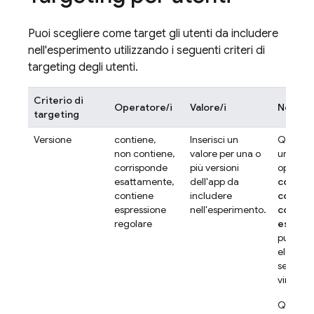
Puoi scegliere come target gli utenti da includere
nell'esperimento utilizzando i seguenti criteri di
targeting degli utenti.
Criterio di
Operatore/i
Valore/i
Nota
targeting
Versione
contiene,
Inserisci un
Quando u
non contiene,
valore per una o
uno deg
corrisponde
più versioni
operator
esattamente,
dell'app da
contie
contiene
includere
contie
espressione
nell'esperimento.
corris
regolare
esatta
puoi for
elenco
separat
virgole d
Quando u