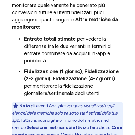
monitorare quale variante ha generato più
conversioni future e utenti fidelizzati, puoi
aggiungere quanto segue in
Altre metriche da
monitorare
:
Entrate totali stimate
per vedere la
differenza tra le due varianti in termini di
entrate combinate da acquisti in-app e
pubblicità
Fidelizzazione (1 giorno)
,
Fidelizzazione
(2-3 giorni)
,
Fidelizzazione (4-7 giorni)
per monitorare la fidelizzazione
giornaliera/settimanale degli utenti
Nota
:gli
eventi Analytics
vengono visualizzati negli
elenchi delle metriche solo se sono stati attivati dalla tua
app.
Tuttavia, puoi digitare il nome della metrica nel
campo
Seleziona metrica obiettivo
e fare clic su
Crea
evento
per aggiungerla. Verrà utilizzata quando la tua