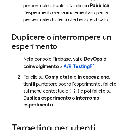
percentuale attuale e fai clic su
Pubblica
.
L'esperimento verrà implementato per la
percentuale di utenti che hai specificato.
Duplicare o interrompere un
esperimento
Nella console
Firebase
, vai a
DevOps e
coinvolgimento
>
A/B Testing
.
Fai clic su
Completato
o
In esecuzione
,
tieni il puntatore sopra l'esperimento, fai clic
more_vert
sul menu contestuale (
) e poi fai clic su
Duplica esperimento
o
Interrompi
esperimento
.
Targeting per utenti