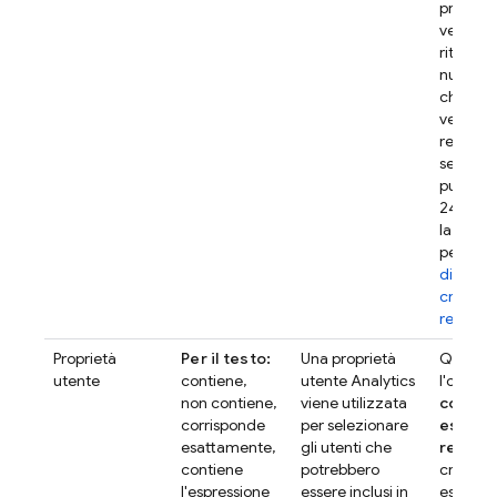
probabil
verifich
ritardo 
nuovi ut
che in 
vengon
registrat
segment
pubblico
24-48 o
la creaz
per i
se
di pubbl
creati di
recente
Proprietà
Per il testo:
Una proprietà
Quando u
utente
contiene,
utente
Analytics
l'operat
non contiene,
viene utilizzata
contie
corrisponde
per selezionare
espres
esattamente,
gli utenti che
regola
contiene
potrebbero
creare
l'espressione
essere inclusi in
espressi