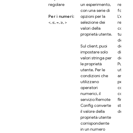
regolare
un esperimento,
regolari
con una serie di
format
Per i numeri:
opzioni per la
L'espres
<, ≤, =, ≥, >
selezione dei
regolar
valori della
corrisp
proprietà utente.
tutta o 
della st
Sul client, puoi
della ve
impostare solo
di
valori stringa per
destina
le proprietà
Puoi an
utente. Per le
utilizzar
condizioni che
ancora
utilizzano
per trov
operatori
corrisp
numerici, il
con l'iniz
servizio
Remote
fine o l'
Config
converte
stringa 
il valore della
destina
proprietà utente
corrispondente
in un numero