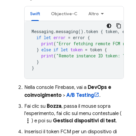
Swift
Objective-C
Altro
Messaging
.
messaging
().
token
{
token
,
error
if
let
error
=
error
{
print
(
"Error fetching remote FCM regis
}
else
if
let
token
=
token
{
print
(
"Remote instance ID token: 
\(
tok
}
}
Nella console
Firebase
, vai a
DevOps e
coinvolgimento
>
A/B Testing
.
Fai clic su
Bozza
, passa il mouse sopra
l'esperimento, fai clic sul menu contestuale (
more_vert
) e poi su
Gestisci dispositivi di test
.
Inserisci il token
FCM
per un dispositivo di