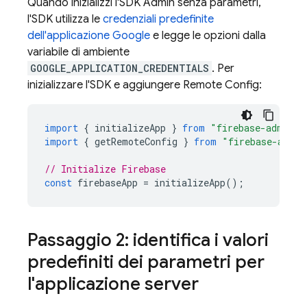
Quando inizializzi l'SDK Admin senza parametri,
l'SDK utilizza le
credenziali predefinite
dell'applicazione Google
e legge le opzioni dalla
variabile di ambiente
GOOGLE_APPLICATION_CREDENTIALS
. Per
inizializzare l'SDK e aggiungere
Remote Config
:
import
{
initializeApp
}
from
"firebase-admin/a
import
{
getRemoteConfig
}
from
"firebase-admin
// Initialize Firebase
const
firebaseApp
=
initializeApp
();
Passaggio 2: identifica i valori
predefiniti dei parametri per
l'applicazione server