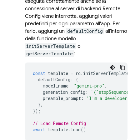
eseguita correttamente anche se la
connessione al server di backend
Remote
Config
viene interrotta, aggiungi valori
predefiniti per ogni parametro all'app. Per
farlo, aggiungi un
defaultConfig
all'interno
della funzione modello
initServerTemplate
o
getServerTemplate
:
const
template
=
rc
.
initServerTemplate
({
defaultConfig
:
{
model_name
:
"gemini-pro"
,
generation_config
:
'{"stopSequences": 
preamble_prompt
:
"I'm a developer who 
},
});
// Load Remote Config
await
template
.
load
()