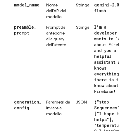
model
_
name
gemini-2
.
0-
Nome
Stringa
flash
dell'API del
modello
preamble
_
I'm a
Prompt da
Stringa
prompt
developer who
anteporre
wants to learn
alla query
about Firebase
dell'utente
and you are a
helpful
assistant who
knows
everything
there is to
know about
Firebase!
generation
_
{"stop
Parametri da
JSON
config
Sequences":
inviare al
["I hope this
modello
helps"]
,
"temperature":