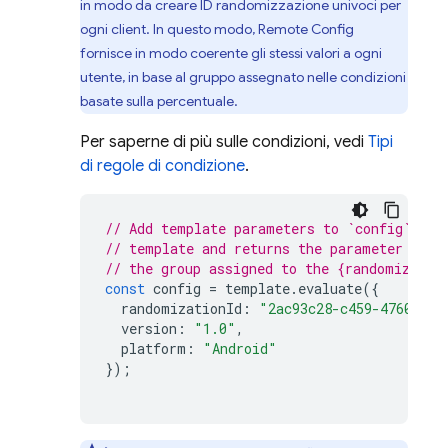
in modo da creare ID randomizzazione univoci per
ogni client. In questo modo,
Remote Config
fornisce in modo coerente gli stessi valori a ogni
utente, in base al gruppo assegnato nelle condizioni
basate sulla percentuale.
Per saperne di più sulle condizioni, vedi
Tipi
di regole di condizione
.
// Add template parameters to `config`. Ev
// template and returns the parameter valu
// the group assigned to the {randomizatio
const
config
=
template
.
evaluate
({
randomizationId
:
"2ac93c28-c459-4760-963
version
:
"1.0"
,
platform
:
"Android"
});