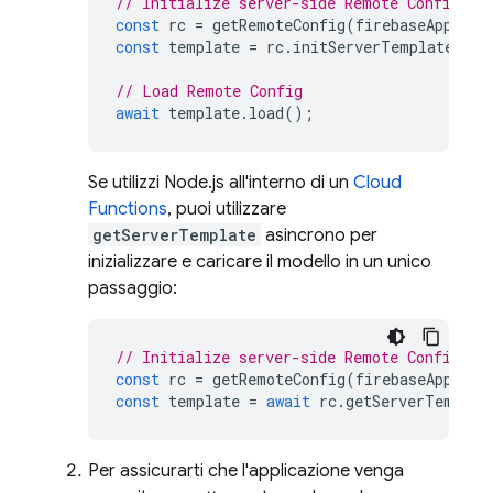
// Initialize server-side Remote Config
const
rc
=
getRemoteConfig
(
firebaseApp
);
const
template
=
rc
.
initServerTemplate
();
// Load Remote Config
await
template
.
load
();
Se utilizzi Node.js all'interno di un
Cloud
Functions
, puoi utilizzare
getServerTemplate
asincrono per
inizializzare e caricare il modello in un unico
passaggio:
// Initialize server-side Remote Config
const
rc
=
getRemoteConfig
(
firebaseApp
);
const
template
=
await
rc
.
getServerTemplat
Per assicurarti che l'applicazione venga