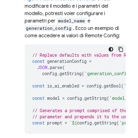
modificare il modello e i parametri del
modello, potresti voler configurare i
parametri per
model_name
e
generation_config
. Ecco un esempio di
come accedere ai valori di
Remote Config
:
// Replace defaults with values from Remot
const
generationConfig
=
JSON
.
parse
(
config
.
getString
(
'generation_config'
))
const
is_ai_enabled
=
config
.
getBool
(
'is_a
const
model
=
config
.
getString
(
'model_name
// Generates a prompt comprised of the Rem
// parameter and prepends it to the user p
const
prompt
=
`
${
config
.
getString
(
'preamb