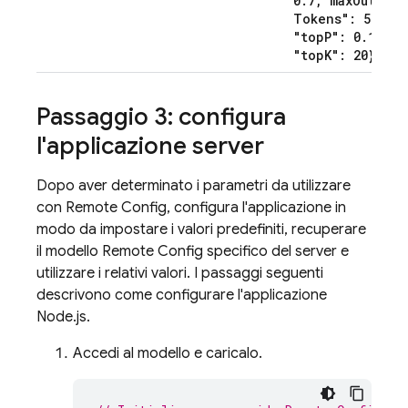
0
.
7
,
"max
Output
Tokens": 512
,
"top
P": 0
.
1
,
"top
K": 20}
Passaggio 3: configura
l'applicazione server
Dopo aver determinato i parametri da utilizzare
con
Remote Config
, configura l'applicazione in
modo da impostare i valori predefiniti, recuperare
il modello
Remote Config
specifico del server e
utilizzare i relativi valori. I passaggi seguenti
descrivono come configurare l'applicazione
Node.js.
Accedi al modello e caricalo.