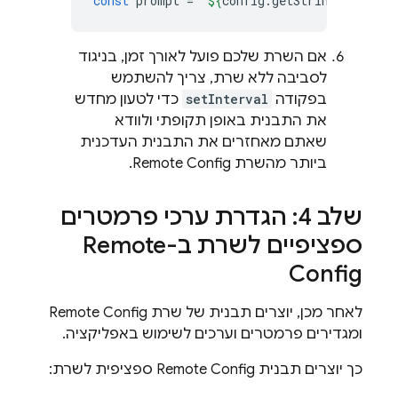
const
prompt
=
`
${
config
.
getString
(
'preamb
אם השרת שלכם פועל לאורך זמן, בניגוד
לסביבה ללא שרת, צריך להשתמש
בפקודה
setInterval
כדי לטעון מחדש
את התבנית באופן תקופתי ולוודא
שאתם מאחזרים את התבנית העדכנית
ביותר מהשרת
Remote Config
.
שלב 4: הגדרת ערכי פרמטרים
ספציפיים לשרת ב-
Remote
Config
לאחר מכן, יוצרים תבנית של שרת
Remote Config
ומגדירים פרמטרים וערכים לשימוש באפליקציה.
כך יוצרים תבנית
Remote Config
ספציפית לשרת: