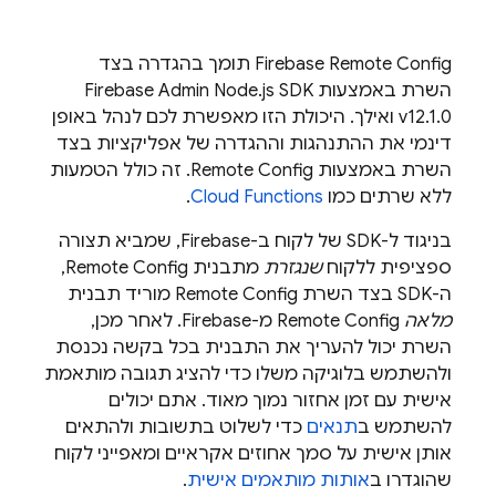
Firebase Remote Config
תומך בהגדרה בצד
השרת באמצעות Firebase Admin Node.js SDK
v12.1.0 ואילך. היכולת הזו מאפשרת לכם לנהל באופן
דינמי את ההתנהגות וההגדרה של אפליקציות בצד
השרת באמצעות
Remote Config
. זה כולל הטמעות
ללא שרתים כמו
Cloud Functions
.
בניגוד ל-SDK של לקוח ב-Firebase, שמביא תצורה
ספציפית ללקוח
שנגזרת
מתבנית
Remote Config
,
ה-SDK בצד השרת
Remote Config
מוריד תבנית
מלאה
Remote Config
מ-Firebase. לאחר מכן,
השרת יכול להעריך את התבנית בכל בקשה נכנסת
ולהשתמש בלוגיקה משלו כדי להציג תגובה מותאמת
אישית עם זמן אחזור נמוך מאוד. אתם יכולים
להשתמש ב
תנאים
כדי לשלוט בתשובות ולהתאים
אותן אישית על סמך אחוזים אקראיים ומאפייני לקוח
שהוגדרו ב
אותות מותאמים אישית
.