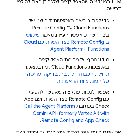
LLM בפונקציה שהאפליקציה שלכם קוראת לה לפי
דרישה.
כדי לפתור בעיה באמצעות דור שני של
Cloud Functions
עם
Remote Config
בצד השרת, אפשר לעיין במאמר
שימוש
ב-
Remote Config
בצד השרת עם
Cloud
Functions
ו-
Agent Platform
.
מידע נוסף על פריסת האפליקציה
באמצעות
Cloud Functions
זמין במאמר
תחילת העבודה: כתיבה, בדיקה ופריסה
של הפונקציות הראשונות
.
אפשר לנסות פונקציה שאפשר להפעיל
עם
Remote Config
בצד השרת ועם
App
Check
בכתובת
Agent Platform
Call the
Gemini API (formerly Vertex AI)
with
.
Remote Config
and
App Check
אם אתם בונים אפליקציית אינטרנט עם עיבוד בצד