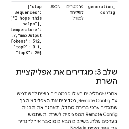
{"stop
generation
_
פרמטרים
JSON
Sequences":
config
לשליחה
["I hope this
למודל
helps"]
,
"temperature":
0
.
7
,
"max
Output
Tokens": 512
,
"top
P": 0
.
1
,
"top
K": 20}
שלב 3: מגדירים את אפליקציית
השרת
אחרי שמחליטים באילו פרמטרים רוצים להשתמש
עם
Remote Config
, מגדירים את האפליקציה כך
שתגדיר ערכי ברירת מחדל, תאחזר את תבנית
Remote Config
הספציפית לשרת ותשתמש
בערכים שלה. בשלבים הבאים מוסבר איך להגדיר
את אפליקציית Node.js.