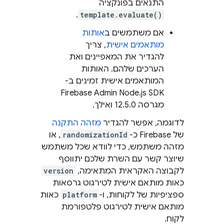
התנאים בפונקציה
.
template.evaluate()
אם משתמשים ב
אותות
מותאמים אישית
, צריך
להגדיר את המאפיינים ואת
הערכים שלהם. האותות
המותאמים אישית זמינים ב-
Firebase Admin Node.js SDK
מגרסה 12.5.0 ואילך.
לדוגמה, אפשר להגדיר
מזהה התקנה
של Firebase כ-
randomizationId
, או
מזהה משתמש, כדי לוודא שכל משתמש
שיוצר קשר עם השרת שלכם יתווסף
לקבוצה האקראית המתאימה,
version
כאות מותאם אישית לטירגוט גרסאות
ספציפיות של לקוחות, ו-
platform
כאות
מותאם אישית לטירגוט פלטפורמת
לקוח.