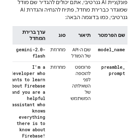
פונקציית AI גנרטיבי, אתם יכולים להגדיר שם מודל
שמוגדר כברירת מחדל, פתיח להנחיה והגדרת AI
גנרטיבי, כמו בדוגמה הבאה:
ערך ברירת
שם הפרמטר
תיאור
סוג
המחדל
gemini-2
.
0-
model
_
name
שם ה-API
מחרוזת
flash
של המודל
I'm a
preamble
_
פרומפט
מחרוזת
developer who
prompt
להוספה
wants to learn
לפני
about Firebase
השאילתה
and you are a
של
helpful
המשתמש
assistant who
knows
everything
there is to
know about
Firebase!