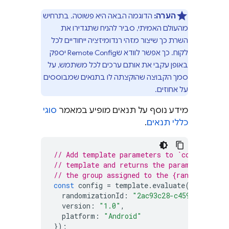
הערה:
הדוגמה הבאה היא פשוטה. בתרחיש
מהעולם האמיתי, סביר להניח שתגדירו את
השרת כך שיצור מזהי רנדומיזציה ייחודיים לכל
לקוח. כך אפשר לוודא ש
Remote Config
יספק
באופן עקבי את אותם ערכים לכל משתמש, על
סמך הקבוצה שהוקצתה לו בתנאים שמבוססים
על אחוזים.
מידע נוסף על תנאים מופיע במאמר
סוגי
כללי תנאים
.
// Add template parameters to `config`. Ev
// template and returns the parameter valu
// the group assigned to the {randomizatio
const
config
=
template
.
evaluate
({
randomizationId
:
"2ac93c28-c459-4760-963
version
:
"1.0"
,
platform
:
"Android"
});