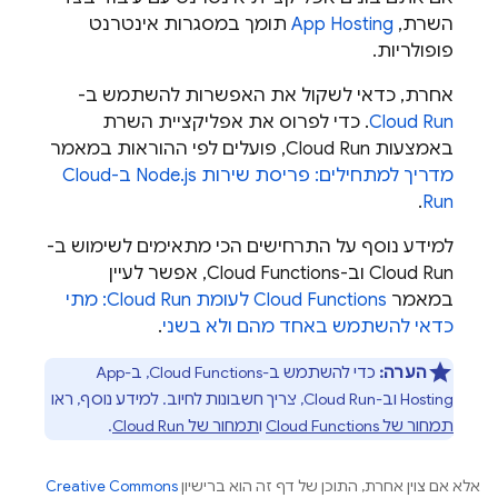
השרת,
App Hosting
תומך במסגרות אינטרנט
פופולריות.
אחרת, כדאי לשקול את האפשרות להשתמש ב-
Cloud Run
. כדי לפרוס את אפליקציית השרת
באמצעות Cloud Run, פועלים לפי ההוראות במאמר
מדריך למתחילים: פריסת שירות Node.js ב-Cloud
.
Run
למידע נוסף על התרחישים הכי מתאימים לשימוש ב-
Cloud Run וב-
Cloud Functions
, אפשר לעיין
במאמר
Cloud Functions
לעומת Cloud Run: מתי
כדאי להשתמש באחד מהם ולא בשני
.
הערה:
כדי להשתמש ב-
Cloud Functions
, ב-
App
Hosting
וב-Cloud Run, צריך חשבונות לחיוב. למידע נוסף, ראו
תמחור של
Cloud Functions
ו
תמחור של Cloud Run
.
אלא אם צוין אחרת, התוכן של דף זה הוא ברישיון
Creative Commons