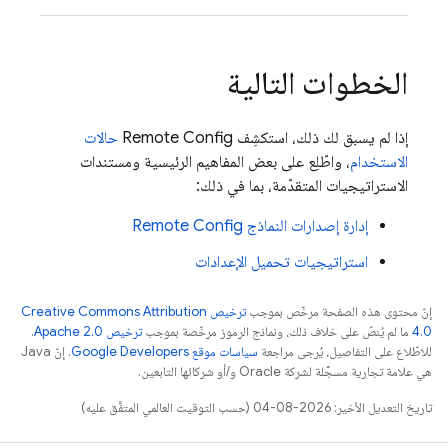
الخطوات التالية
إذا لم يسبق لك ذلك، استكشِف
Remote Config
حالات
الاستخدام
، واطّلِع على بعض المفاهيم الرئيسية ومستندات
الاستراتيجيات المتقدّمة، بما في ذلك:
إدارة إصدارات النماذج
Remote Config
استراتيجيات تحميل الإعدادات
إنّ محتوى هذه الصفحة مرخّص بموجب
ترخيص Creative Commons Attribution
4.0‏
ما لم يُنصّ على خلاف ذلك، ونماذج الرموز مرخّصة بموجب
ترخيص Apache 2.0‏
.
للاطّلاع على التفاصيل، يُرجى مراجعة
سياسات موقع Google Developers‏
. إنّ Java
هي علامة تجارية مسجَّلة لشركة Oracle و/أو شركائها التابعين.
تاريخ التعديل الأخير: 2026-08-04 (حسب التوقيت العالمي المتفَّق عليه)