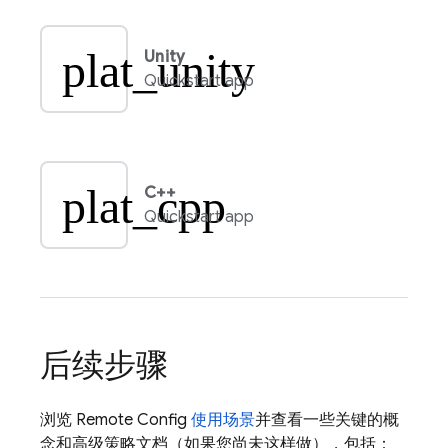
plat_unity
Unity
Quickstart app
plat_cpp
C++
Quickstart app
后续步骤
浏览
Remote Config
使用场景
并查看一些关键的概
念和高级策略文档（如果您尚未这样做），包括：