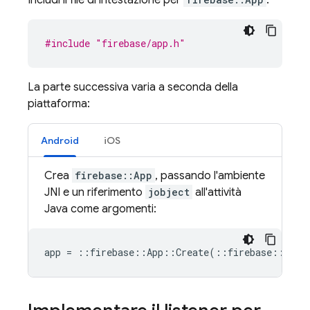
Includi il file di intestazione per
:
#include
"firebase/app.h"
La parte successiva varia a seconda della
piattaforma:
Android
iOS
Crea
firebase::App
, passando l'ambiente
JNI e un riferimento
jobject
all'attività
Java come argomenti:
app
=
::
firebase
::
App
::
Create
(
::
firebase
::
AppO