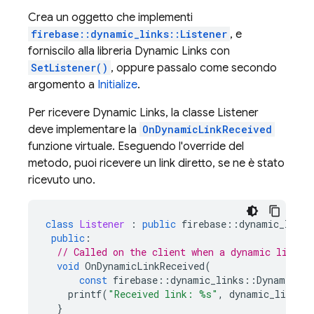
Crea un oggetto che implementi
firebase::dynamic_links::Listener
, e
forniscilo alla libreria
Dynamic Links
con
SetListener()
, oppure passalo come secondo
argomento a
Initialize
.
Per ricevere
Dynamic Links
, la classe Listener
deve implementare la
OnDynamicLinkReceived
funzione virtuale. Eseguendo l'override del
metodo, puoi ricevere un link diretto, se ne è stato
ricevuto uno.
class
Listener
:
public
firebase
::
dynamic_links
public
:
// Called on the client when a dynamic link a
void
OnDynamicLinkReceived
(
const
firebase
::
dynamic_links
::
DynamicLin
printf
(
"Received link: %s"
,
dynamic_link
-
>
u
}