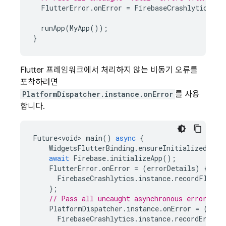
FlutterError
.
onError
=
FirebaseCrashlytics
.
in
runApp
(
MyApp
());
}
Flutter 프레임워크에서 처리하지 않는 비동기 오류를
포착하려면
PlatformDispatcher.instance.onError
를 사용
합니다.
Future<void>
main
()
async
{
WidgetsFlutterBinding
.
ensureInitialized
();
await
Firebase
.
initializeApp
();
FlutterError
.
onError
=
(
errorDetails
)
{
FirebaseCrashlytics
.
instance
.
recordFlutte
};
// Pass all uncaught asynchronous errors th
PlatformDispatcher
.
instance
.
onError
=
(
erro
FirebaseCrashlytics
.
instance
.
recordError
(