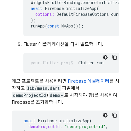
WidgetsFlutterBinding
.
ensureInitialized
();
await
Firebase
.
initializeApp
(
options:
DefaultFirebaseOptions
.
currentP
);
runApp
(
const
MyApp
());
Flutter 애플리케이션을 다시 빌드합니다.
flutter
데모 프로젝트를 사용하려면
Firebase 에뮬레이터
를 시
작하고
lib/main.dart
파일에서
demoProjectId
(
demo-
로 시작해야 함)를 사용하여
Firebase를 초기화합니다.
await
Firebase
.
initializeApp
(
demoProjectId:
"demo-project-id"
,