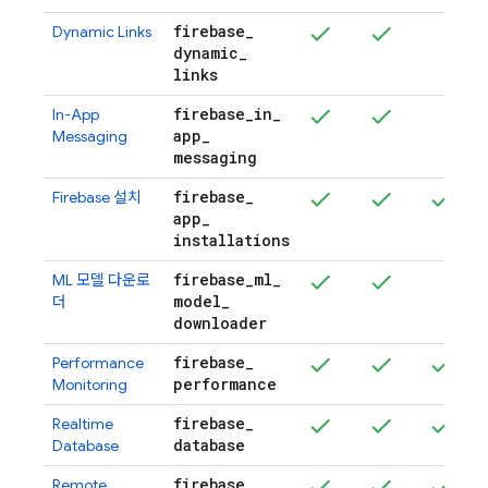
firebase
_
Dynamic Links
dynamic
_
links
firebase
_
in
_
In-App
app
_
Messaging
messaging
firebase
_
Firebase
설치
app
_
installations
firebase
_
ml
_
ML 모델 다운로
model
_
더
downloader
firebase
_
Performance
performance
Monitoring
firebase
_
Realtime
database
Database
firebase
_
Remote