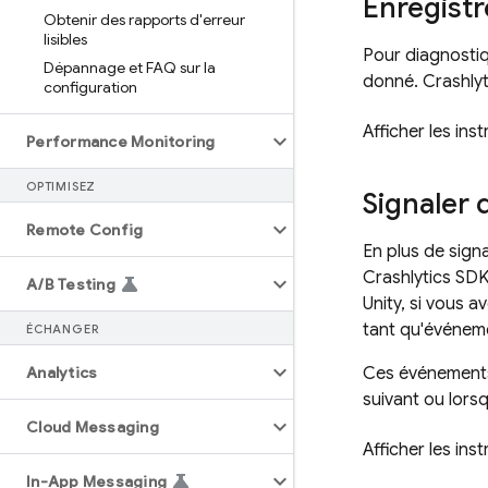
Enregistre
Obtenir des rapports d'erreur
lisibles
Pour diagnostiqu
Dépannage et FAQ sur la
donné.
Crashlyt
configuration
Afficher les ins
Performance Monitoring
OPTIMISEZ
Signaler 
Remote Config
En plus de sig
Crashlytics
SDK 
A
/
B Testing
Unity, si vous 
tant qu'événeme
ÉCHANGER
Analytics
Ces événements 
suivant ou lorsqu
Cloud Messaging
Afficher les ins
In-App Messaging