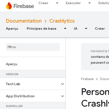
Créer
Exécuter
Soluti
Documentation
Crashlytics
Aperçu
Principes de base
IA
Créer
contenu da
peuvent co
Aperçu
VERSION
Firebase
Docum
Test Lab
Person
App Distribution
Crashl
SURVEILLER