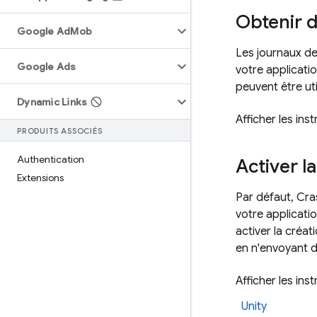
Obtenir d
Google Ad
Mob
Les journaux de
Google Ads
votre applicat
peuvent être ut
Dynamic Links
Afficher les ins
PRODUITS ASSOCIÉS
Authentication
Activer l
Extensions
Par défaut,
Cra
votre applicati
activer la créa
en n'envoyant 
Afficher les in
Unity