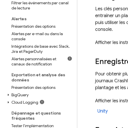
Filtrer les événements par canal
de lecture
Les clés person
entraîner un pl
Alertes
puis utiliser le
Présentation des options
console.
Alertes par e-mail ou dans la
console
Afficher les ins
Intégrations de base avec Slack
,
Jira et Pager
Duty
Alertes personnalisées et
Enregistr
canaux de notification
Pour obtenir pl
Exportation et analyse des
données
journaux
Crashl
Présentation des options
plantage et les
Big
Query
Afficher les in
Cloud Logging
Unity
Dépannage et questions
fréquentes
Tester l'implémentation