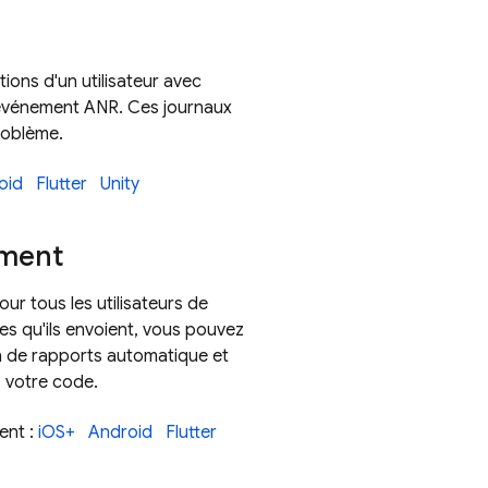
ions d'un utilisateur avec
 événement ANR. Ces journaux
roblème.
oid
Flutter
Unity
ement
r tous les utilisateurs de
ées qu'ils envoient, vous pouvez
n de rapports automatique et
 votre code.
ent :
iOS+
Android
Flutter