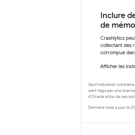
Inclure 
de mémo
Crashlytics
peut
collectant des 
corrompue dans v
Afficher les in
Sauf indication contraire
sont régis par une licenc
d'Oracle et/ou de ses soci
Dernière mise à jour le 2
Apprendre