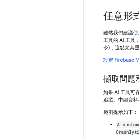
任意形
雖然我們建議
使
工具的 AI 工
令)，這點尤其
設定 Firebase
擷取問題
如果 AI 工具可
追蹤、中繼資料
範例提示如下：
A custom
Crashlyt