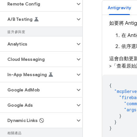
Remote Config
Antigravity
A
/
B Testing
如要將
Antig
提升參與度
在
Anti
Analytics
依序選取
這會自動更
Cloud Messaging
>「查看原始
In-App Messaging
{
Google Ad
Mob
"mcpServe
"fireba
"comm
Google Ads
"args
}
Dynamic Links
}
}
相關產品