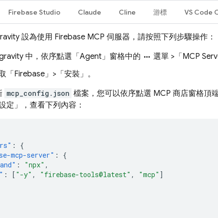
Firebase Studio
Claude
Cline
游標
VS Code C
ravity
設為使用 Firebase MCP 伺服器，請按照下列步驟操作：
gravity
中，依序點選「Agent」窗格中的
選單 >「MCP Serv
more_horiz
「Firebase」>「安裝」。
新
mcp_config.json
檔案，您可以依序點選 MCP 商店窗格頂端
設定」
，查看下列內容：
rs"
:
{
se-mcp-server"
:
{
and"
:
"npx"
,
"
:
[
"-y"
,
"firebase-tools@latest"
,
"mcp"
]