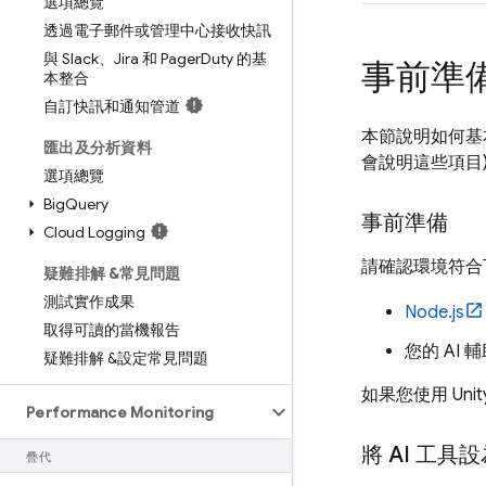
選項總覽
透過電子郵件或管理中心接收快訊
與 Slack、Jira 和 Pager
Duty 的基
事前準備：
本整合
自訂快訊和通知管道
本節說明如何基
匯出及分析資料
會說明這些項目
選項總覽
Big
Query
事前準備
Cloud Logging
請確認環境符合
疑難排解 &常見問題
測試實作成果
Node.js
取得可讀的當機報告
您的 AI 
疑難排解 &設定常見問題
如果您使用 Uni
Performance Monitoring
將 AI 工具設
疊代