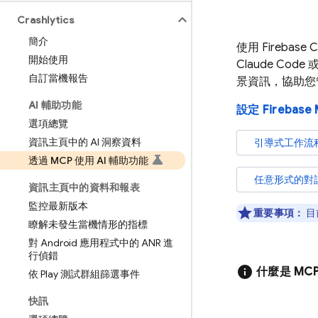
Crashlytics
簡介
使用
Firebase C
開始使用
Claude Code
自訂當機報告
景資訊，協助您
AI 輔助功能
設定 Firebas
選項總覽
資訊主頁中的 AI 洞察資料
引導式工作流
透過 MCP 使用 AI 輔助功能
任意形式的對
資訊主頁中的資料和報表
監控最新版本
重要事項：
目
瞭解未發生當機情形的指標
對 Android 應用程式中的 ANR 進
行偵錯
info
什麼是 MC
依 Play 測試群組篩選事件
快訊