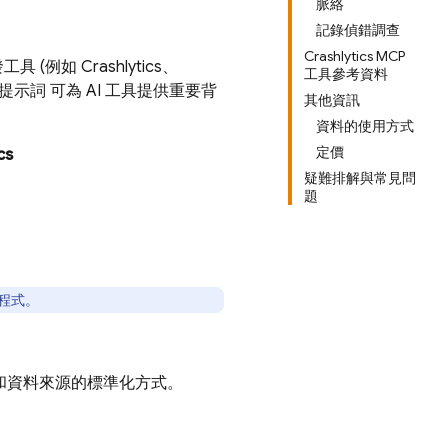
脈絡
記錄偵錯調查
Crashlytics MCP
發工具 (例如
Crashlytics
、
工具參考資料
提示詞 可為 AI 工具提供重要背
其他資訊
資料的使用方式
定價
cs
疑難排解與常見問
題
程式。
具和資料來源的標準化方式。