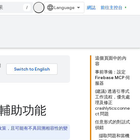
/
網誌
前往主控台
這個頁面中的內
容
能
事前準備：設定
Firebase MCP 伺
服器
(建議) 透過引導式
工作流程，優先處
理及修正
AI 輔助功能
crashlytics:conne
ct 問題
任意形式的對話式
偵錯
止政策，且可能有不具回溯相容性的變
擷取問題和當機