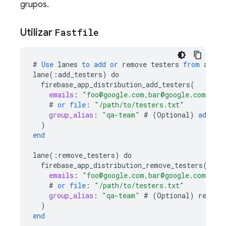
grupos.
Utilizar
Fastfile
#
Use
lanes
to
add
or
remove
testers
from
a
pro
lane
(
:
add_testers
)
do
firebase_app_distribution_add_testers
(
emails
:
"foo@google.com,bar@google.com"
#
or
file
:
"/path/to/testers.txt"
group_alias
:
"qa-team"
#
(
Optional
)
add
te
)
end
lane
(
:
remove_testers
)
do
firebase_app_distribution_remove_testers
(
emails
:
"foo@google.com,bar@google.com"
#
or
file
:
"/path/to/testers.txt"
group_alias
:
"qa-team"
#
(
Optional
)
remove
)
end