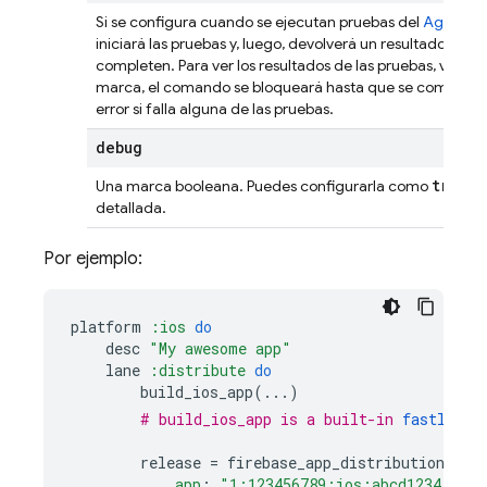
Si se configura cuando se ejecutan pruebas del
Agente d
iniciará las pruebas y, luego, devolverá un resultado de 
completen. Para ver los resultados de las pruebas, visita 
marca, el comando se bloqueará hasta que se completen 
error si falla alguna de las pruebas.
debug
true
Una marca booleana. Puedes configurarla como
pa
detallada.
Por ejemplo:
platform
:ios
do
desc
"My awesome app"
lane
:distribute
do
build_ios_app
(
...
)
# build_ios_app is a built-in 
fastlane 
release
=
firebase_app_distribution
(
app
:
"1:123456789:ios:abcd1234"
,