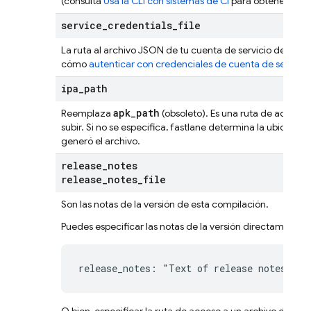
(consulta
Usa la CLI con sistemas de CI
para obtener más 
service
_
credentials
_
file
La ruta al archivo JSON de tu cuenta de servicio de Goog
cómo
autenticar con credenciales de cuenta de servicio
ipa
_
path
apk_path
Reemplaza
(obsoleto). Es una ruta de acceso 
subir. Si no se especifica, fastlane determina la ubicación
generó el archivo.
release
_
notes
release
_
notes
_
file
Son las notas de la versión de esta compilación.
Puedes especificar las notas de la versión directamente,
release_notes: "Text of release notes"