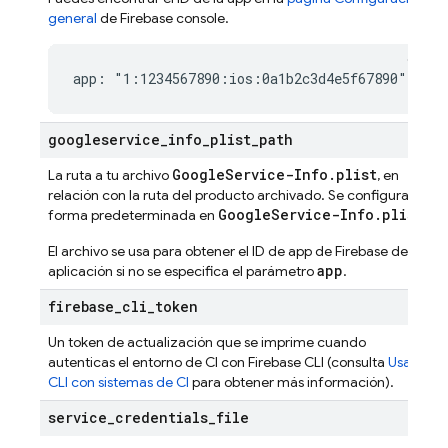
general
de
Firebase
console.
app: "1:1234567890:ios:0a1b2c3d4e5f67890"
googleservice
_
info
_
plist
_
path
GoogleService-Info.plist
La ruta a tu archivo
, en
relación con la ruta del producto archivado. Se configura de
GoogleService-Info.plist
forma predeterminada en
.
El archivo se usa para obtener el ID de app de Firebase de tu
app
aplicación si no se especifica el parámetro
.
firebase
_
cli
_
token
Un token de actualización que se imprime cuando
autenticas el entorno de CI con
Firebase
CLI (consulta
Usa la
CLI con sistemas de CI
para obtener más información).
service
_
credentials
_
file