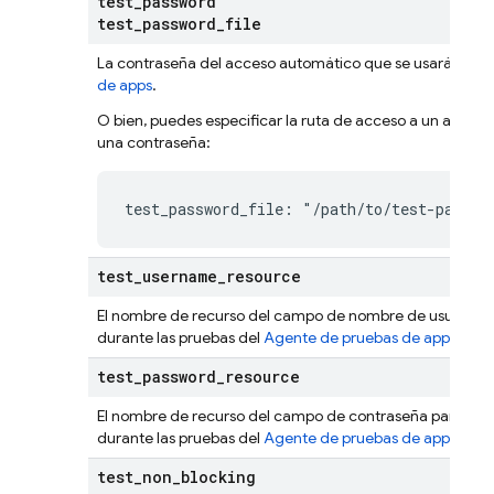
test
_
password
test
_
password
_
file
La contraseña del acceso automático que se usará duran
de apps
.
O bien, puedes especificar la ruta de acceso a un archiv
una contraseña:
test_password_file: "/path/to/test-passwo
test
_
username
_
resource
El nombre de recurso del campo de nombre de usuario p
durante las pruebas del
Agente de pruebas de apps
.
test
_
password
_
resource
El nombre de recurso del campo de contraseña para el 
durante las pruebas del
Agente de pruebas de apps
.
test
_
non
_
blocking