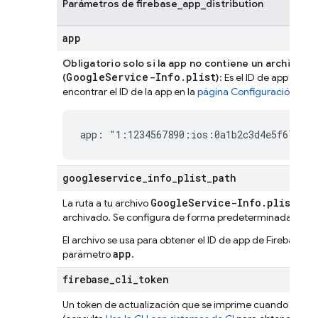
Parámetros de firebase_app_distribution
app
Obligatorio solo si la app no contiene un archivo d
GoogleService-Info.plist
(
)
: Es el ID de app de F
encontrar el ID de la app en la
página Configuración gene
app: "1:1234567890:ios:0a1b2c3d4e5f67890"
googleservice
_
info
_
plist
_
path
GoogleService-Info.plist
La ruta a tu archivo
, en 
G
archivado. Se configura de forma predeterminada en
El archivo se usa para obtener el ID de app de Firebase de 
app
parámetro
.
firebase
_
cli
_
token
Un token de actualización que se imprime cuando autent