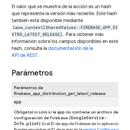
El valor que se muestra de la acción es un hash
que representa la versión más reciente. Este hash
también está disponible mediante
lane_context[SharedValues::FIREBASE_APP_DI
STRO_LATEST_RELEASE]
. Para obtener más
información sobre los campos disponibles en este
hash, consulta la
documentación de la
API de REST
.
Parámetros
Parámetros de
firebase_app_distribution_get_latest_release
app
Obligatorio solo si la app no contiene un archivo de
GoogleService-
configuración de Firebase (
Info.plist
)
: Es el ID de app de Firebase de tu aplicación.
Puedes encontrar el ID de la app en la
página Configuración