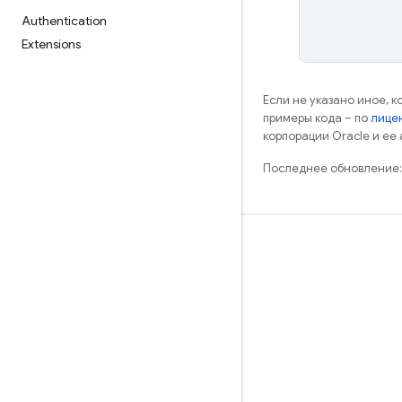
Authentication
Extensions
Если не указано иное, 
примеры кода – по
лицен
корпорации Oracle и ее
Последнее обновление:
Обучение
Руководства
Справочники
Примеры
Библиотеки
GitHub