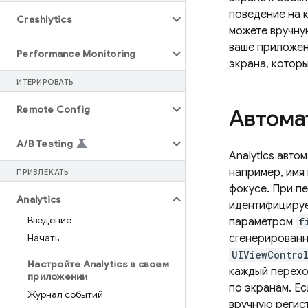
поведение на к
Crashlytics
можете вручну
ваше приложен
Performance Monitoring
экрана, которы
ИТЕРИРОВАТЬ
Remote Config
Автома
A
/
B Testing
Analytics
автом
например, имя
ПРИВЛЕКАТЬ
фокусе. При п
Analytics
идентифицируе
Введение
параметром
f
Начать
сгенерирован
UIViewContro
Настройте Analytics в своем
каждый перехо
приложении
по экранам. Ес
Журнал событий
вручную регис