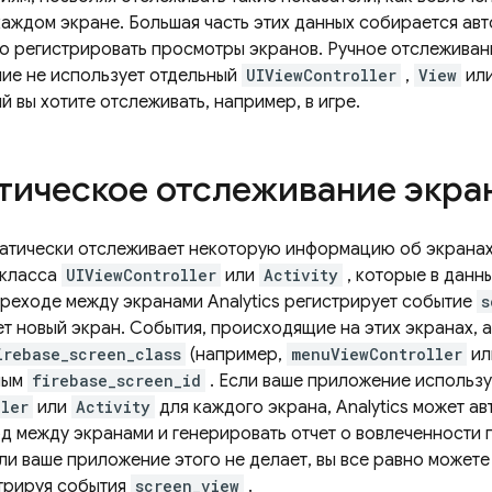
аждом экране. Большая часть этих данных собирается авт
ю регистрировать просмотры экранов. Ручное отслеживан
ие не использует отдельный
UIViewController
,
View
ил
й вы хотите отслеживать, например, в игре.
тическое отслеживание экра
атически отслеживает некоторую информацию об экранах
 класса
UIViewController
или
Activity
, которые в данн
ереходе между экранами
Analytics
регистрирует событие
s
т новый экран. События, происходящие на этих экранах, 
irebase_screen_class
(например,
menuViewController
и
ным
firebase_screen_id
. Если ваше приложение использу
ller
или
Activity
для каждого экрана,
Analytics
может ав
д между экранами и генерировать отчет о вовлеченности 
ли ваше приложение этого не делает, вы все равно можете 
трируя события
screen_view
.