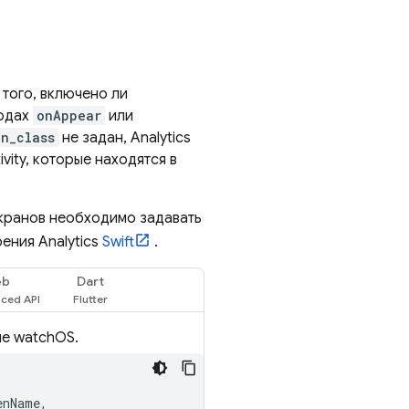
того, включено ли
тодах
onAppear
или
en_class
не задан,
Analytics
vity, которые находятся в
экранов необходимо задавать
рения
Analytics
Swift
.
eb
Dart
ме watchOS.
enName
,