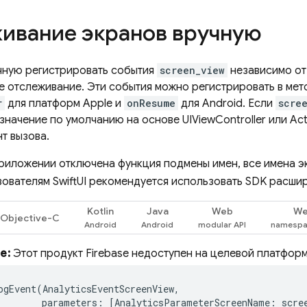
ивание экранов вручную
чную регистрировать события
screen_view
независимо от 
е отслеживание. Эти события можно регистрировать в ме
r
для платформ Apple и
onResume
для Android. Если
scre
значение по умолчанию на основе UIViewController или Acti
т вызова.
приложении отключена функция подмены имен, все имена 
зователям SwiftUI рекомендуется использовать SDK расши
Kotlin
Java
Web
W
Objective-C
е:
Этот продукт Firebase недоступен на целевой платфор
ogEvent
(
AnalyticsEventScreenView
,
parameters
:
[
AnalyticsParameterScreenName
:
scre