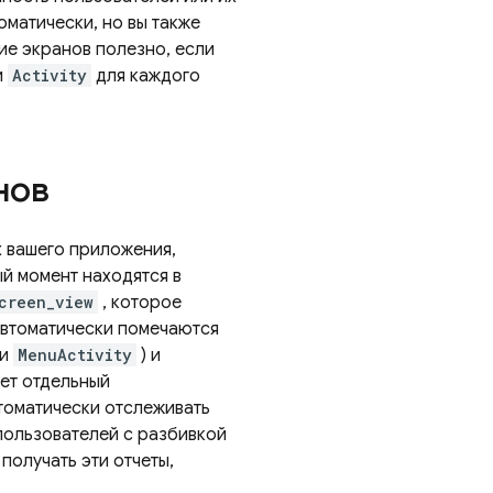
оматически, но вы также
ие экранов полезно, если
и
Activity
для каждого
нов
 вашего приложения,
ый момент находятся в
creen_view
, которое
автоматически помечаются
ли
MenuActivity
) и
ет отдельный
томатически отслеживать
пользователей с разбивкой
получать эти отчеты,