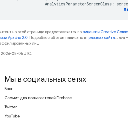
AnalyticsParameterScreenClass
:
scree
M
контент на этой странице предоставляется по
лицензии Creative Commo
зии Apache 2.0
. Подробнее об этом написано в
правилах сайта
. Java
 аффилированных лиц.
 2026-08-05 UTC.
Мы в социальных сетях
Блог
Саммит для пользователей Firebase
Twitter
YouTube