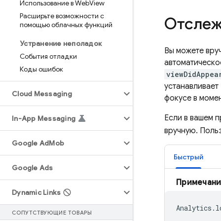
Использование в Web
View
Расширьте возможности с
Отслеж
помощью облачных функций
Устранение неполадок
Вы можете вру
События отладки
автоматическо
Коды ошибок
viewDidAppea
устанавливает 
Cloud Messaging
фокусе в момен
Если в вашем 
In-App Messaging
вручную. Поль
Google Ad
Mob
Быстрый
Google Ads
Примечани
Dynamic Links
Analytics
.
l
СОПУТСТВУЮЩИЕ ТОВАРЫ