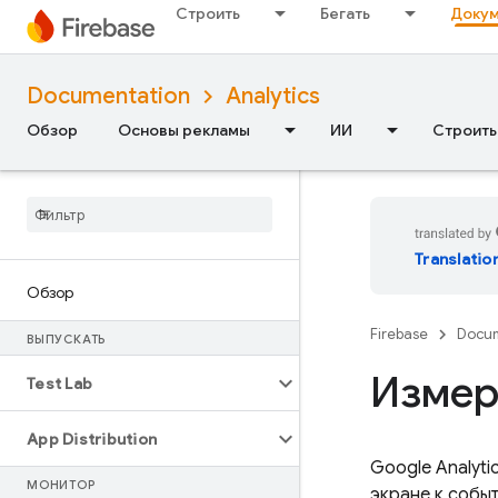
Строить
Бегать
Докум
Documentation
Analytics
Обзор
Основы рекламы
ИИ
Строить
Translatio
Обзор
Firebase
Docum
ВЫПУСКАТЬ
Измер
Test Lab
App Distribution
Google Analyti
МОНИТОР
экране к событ