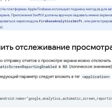
:
На платформах Apple Firebase использует подмену методов для а
крана. Приложения SwiftUI должны вручную задавать имена экрано
роваться через модуль
, или регистриро
FirebaseAnalyticsSwift
е).
ить отслеживание просмотра
ю отправку отчетов о просмотре экрана можно отключить 
maticScreenReportingEnabled
в
NO
(логическое значение) в
следующий параметр следует вложить в тег
<application>
android:name="google_analytics_automatic_screen_reporti