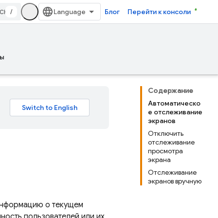
/
Блог
Перейти к консоли
ы
Содержание
Автоматическо
е отслеживание
экранов
Отключить
отслеживание
просмотра
экрана
Отслеживание
экранов вручную
информацию о текущем
нность пользователей или их