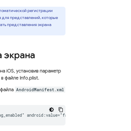
втоматической регистрации
в для представлений, которые
вать представления экрана
 экрана
на iOS, установив параметр
 файле Info.plist.
файла
AndroidManifest.xml
ng_enabled"
android:value="false"