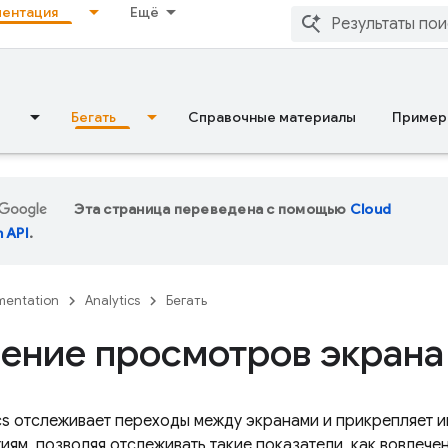
ентация
Ещё
Бегать
Справочные материалы
Пример
Эта страница переведена с помощью
Cloud
n API
.
entation
Analytics
Бегать
ение просмотров экрана
cs
отслеживает переходы между экранами и прикрепляет 
иям, позволяя отслеживать такие показатели, как вовлече