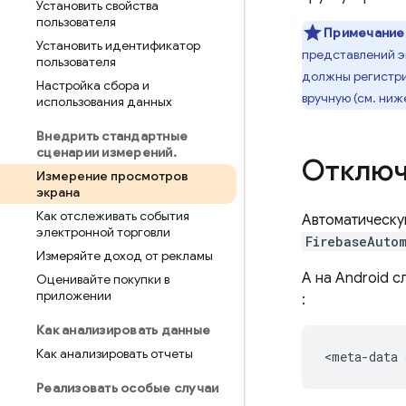
Установить свойства
пользователя
Примечание
Установить идентификатор
представлений э
пользователя
должны регистри
Настройка сбора и
вручную (см. ниж
использования данных
Внедрить стандартные
сценарии измерений
.
Отключ
Измерение просмотров
экрана
Как отслеживать события
Автоматическу
электронной торговли
FirebaseAuto
Измеряйте доход от рекламы
А на Android 
Оценивайте покупки в
приложении
:
Как анализировать данные
Как анализировать отчеты
<meta-data
Реализовать особые случаи