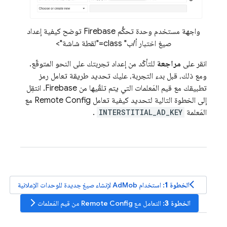
واجهة مستخدم وحدة تحكُّم Firebase توضح كيفية إعداد
صيغ اختبار أ/ب" class="لقطة شاشة">
انقر على
مراجعة
للتأكّد من إعداد تجربتك على النحو المتوقّع.
ومع ذلك، قبل بدء التجربة، عليك تحديد طريقة تعامل رمز
تطبيقك مع قيم المَعلمات التي يتم تلقّيها من Firebase. انتقِل
إلى الخطوة التالية لتحديد كيفية تعامل
Remote Config
مع
المَعلمة
INTERSTITIAL_AD_KEY
.
arrow_back_ios
الخطوة 1
: استخدام
AdMob
لإنشاء صيغ جديدة للوحدات الإعلانية
arrow_forward_ios
الخطوة 3
: التعامل مع
Remote Config
من قيم المَعلمات