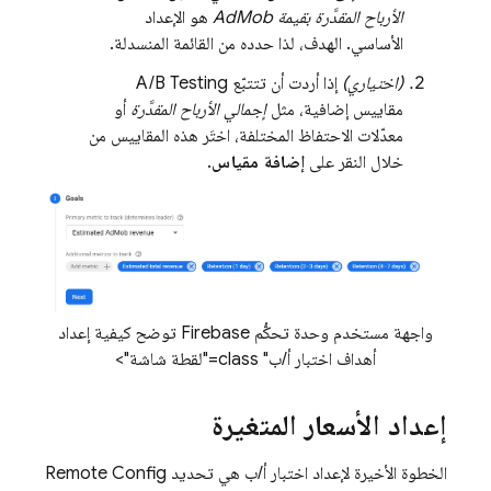
الأرباح المقدَّرة بقيمة
AdMob
هو الإعداد
الأساسي. الهدف، لذا حدده من القائمة المنسدلة.
(اختياري)
إذا أردت أن تتتبّع
A/B Testing
مقاييس إضافية، مثل
إجمالي الأرباح المقدَّرة
أو
معدّلات الاحتفاظ المختلفة، اختَر هذه المقاييس من
خلال النقر على
إضافة مقياس
.
واجهة مستخدم وحدة تحكُّم Firebase توضح كيفية إعداد
أهداف اختبار أ/ب" class="لقطة شاشة">
إعداد الأسعار المتغيرة
الخطوة الأخيرة لإعداد اختبار أ/ب هي تحديد
Remote Config