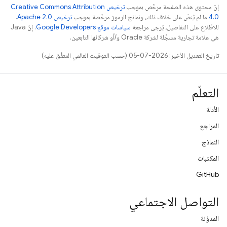
إنّ محتوى هذه الصفحة مرخّص بموجب
ترخيص Creative Commons Attribution
4.0‏
ما لم يُنصّ على خلاف ذلك، ونماذج الرموز مرخّصة بموجب
ترخيص Apache 2.0‏
.
للاطّلاع على التفاصيل، يُرجى مراجعة
سياسات موقع Google Developers‏
. إنّ Java
هي علامة تجارية مسجَّلة لشركة Oracle و/أو شركائها التابعين.
تاريخ التعديل الأخير: 2026-07-05 (حسب التوقيت العالمي المتفَّق عليه)
التعلّم
الأدلة
المراجع
النماذج
المكتبات
GitHub
التواصل الاجتماعي
المدوّنة