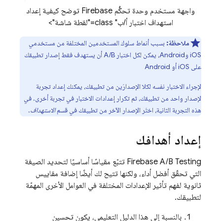
واجهة مستخدم وحدة تحكُّم Firebase توضح كيفية إعداد
استهداف اختبار أ/ب" class="لقطة شاشة">
ملاحظة:
بسبب أنماط سلوك المستخدمين المختلفة من مستخدمي
iOS وAndroid، يمكن لكل اختبار A/B أن يستهدف فقط إصدار تطبيقك
على iOS أو Android
لإجراء الاختبار نفسه لكلا الإصدارَين من تطبيقك، يمكنك إعداد تجربة
لإصدار واحد من تطبيقك، ثم تكرار إعدادات الاختبار في تجربة أخرى. في
هذه التجربة الثانية، اختَر الإصدار الآخر من تطبيقك في قسم
الاستهداف
.
إعداد أهدافك
Firebase A/B Testing
تتبّع مقياسًا أساسيًا لتحديد الصيغة
التي تحقّق أفضل أداء، ولكنها تتيح لك أيضًا إضافة مقاييس
ثانوية لفهم تأثير الإعدادات المختلفة في العوامل الأخرى المهمّة
لتطبيقك.
بالنسبة إلى هذا الدليل التعليمي، يكون تحسين