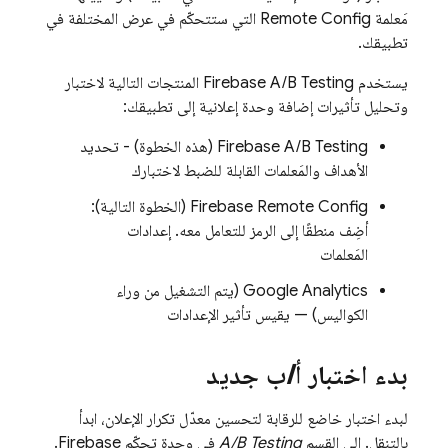
مَعلمة
Remote Config
التي ستتحكّم في عرض المختلفة في
تطبيقك.
يستخدم
Firebase A/B Testing
المنتجات التالية لاختبار
وتحليل تأثيرات إضافة وحدة إعلانية إلى تطبيقك:
Firebase A/B Testing
(هذه الخطوة) - تحديد
الأهداف والمَعلمات القابلة للضبط لاختبارك
Firebase Remote Config
(الخطوة التالية):
أضِف منطقًا إلى الرمز للتعامل معه. إعدادات
المَعلمات
Google Analytics
(يتم التشغيل من وراء
الكواليس) — يقيس تأثير الإعدادات
بدء اختبار أ
/
ب جديد
لبدء اختبار خاضع للرقابة لتحسين معدّل تكرار الإعلان، ابدأ
بالتنقل. إلى القسم
A/B Testing
في وحدة تحكّم
Firebase
.