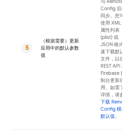
与
Remote
Config
后端
同步。您可以
使用 XML、
属性列表
(plist) 或
（根据需要）更新
JSON 格式快
应用中的默认参数
速下载默认值
值
文件，以使用
REST API 和
Firebase
控
制台更新应
用。如需了解
详情，请参阅
下载
Remote
Config
模板
默认值
。