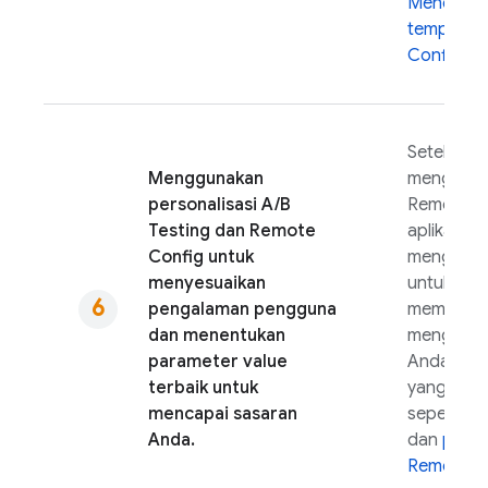
Mendownl
template
Config
.
Setelah
Menggunakan
mengimpl
personalisasi
A/B
Remote C
Testing
dan
Remote
aplikasi, 
Config
untuk
menggun
menyesuaikan
untuk ber
pengalaman pengguna
memperlu
dan menentukan
mengupdat
parameter value
Anda deng
terbaik untuk
yang diti
mencapai sasaran
seperti
A/
Anda.
dan
perso
Remote C