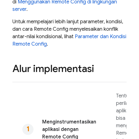
di
Menggunakan
Remote Config
di lingkungan
server
.
Untuk mempelajari lebih lanjut parameter, kondisi,
dan cara
Remote Config
menyelesaikan konflik
antar-nilai kondisional, lihat
Parameter dan Kondisi
Remote Config
.
Alur implementasi
Tentukan 
perilaku d
aplikasi y
bisa diub
Menginstrumentasikan
menggun
aplikasi dengan
Remote C
Remote Config