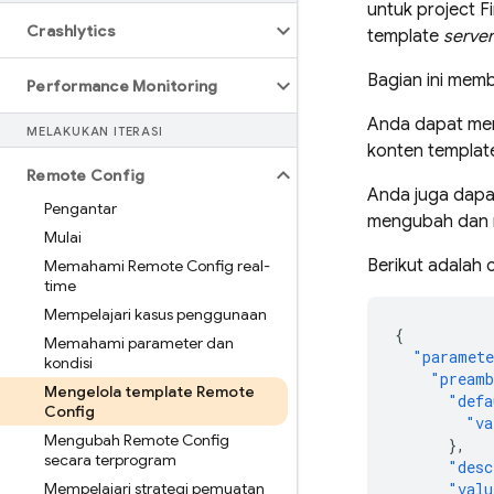
untuk project 
Crashlytics
template
server
Bagian ini memb
Performance Monitoring
Anda dapat me
MELAKUKAN ITERASI
konten template
Remote Config
Anda juga dap
Pengantar
mengubah dan m
Mulai
Berikut adalah c
Memahami Remote Config real-
time
Mempelajari kasus penggunaan
{
Memahami parameter dan
"paramet
kondisi
"preamb
Mengelola template Remote
"defa
Config
"va
Mengubah Remote Config
},
secara terprogram
"desc
Mempelajari strategi pemuatan
"valu