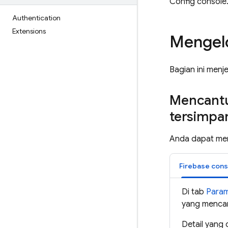
Config
console
Authentication
Extensions
Mengelo
Bagian ini menj
Mencantu
tersimpa
Anda dapat men
Firebase
cons
Di tab
Param
yang mencan
Detail yang 