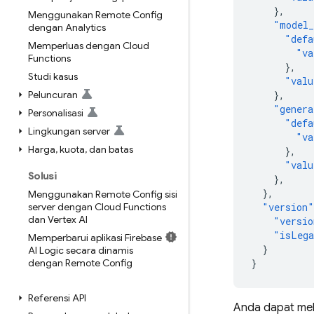
},
Menggunakan Remote Config
"model
dengan Analytics
"defa
Memperluas dengan Cloud
"va
Functions
},
Studi kasus
"valu
Peluncuran
},
"genera
Personalisasi
"defa
Lingkungan server
"va
Harga
,
kuota
,
dan batas
},
"valu
Solusi
},
},
Menggunakan Remote Config sisi
server dengan Cloud Functions
"version"
dan Vertex AI
"versio
"isLeg
Memperbarui aplikasi Firebase
}
AI Logic secara dinamis
dengan Remote Config
}
Referensi API
Anda dapat mel