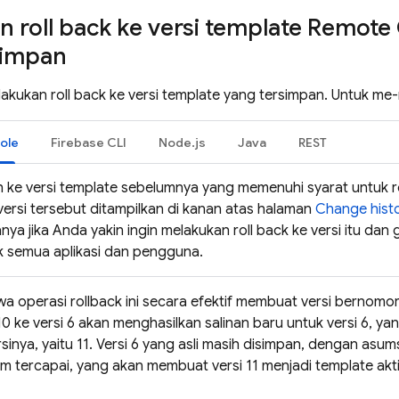
 roll back ke versi template
Remote 
simpan
kukan roll back ke versi template yang tersimpan. Untuk me-r
ole
Firebase
CLI
Node.js
Java
REST
h ke versi template sebelumnya yang memenuhi syarat untuk r
 versi tersebut ditampilkan di kanan atas halaman
Change hist
anya jika Anda yakin ingin melakukan roll back ke versi itu dan 
 semua aplikasi dan pengguna.
a operasi rollback ini secara efektif membuat versi bernomor 
 10 ke versi 6 akan menghasilkan salinan baru untuk versi 6, y
inya, yaitu 11. Versi 6 yang asli masih disimpan, dengan asu
m tercapai, yang akan membuat versi 11 menjadi template akti