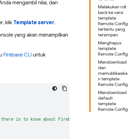
 Anda mengambil nilai, dan
Melakukan roll
back ke versi
template
, klik
Template server
.
Remote Config
tertentu yang
nsole yang akan menampilkan
tersimpan
Menghapus
template
Remote Config
u
Firebase
CLI
untuk
Mendownload
dan
memublikasika
n template
Remote Config
Mendownload
default
template
Remote Config
 there is to know about Firebase! "