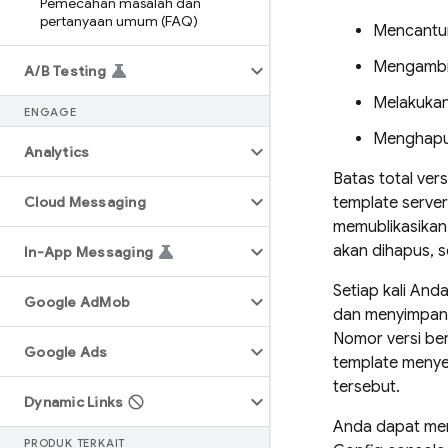
Pemecahan masalah dan
pertanyaan umum (FAQ)
Mencantum
Mengambil
A
/
B Testing
Melakukan 
ENGAGE
Menghapu
Analytics
Batas total ver
Cloud Messaging
template server
memublikasikan l
akan dihapus, 
In-App Messaging
Setiap kali An
Google Ad
Mob
dan menyimpan 
Nomor versi ber
Google Ads
template meny
tersebut.
Dynamic Links
Anda dapat me
PRODUK TERKAIT