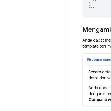
}
```
Mengambi
Anda dapat men
template tersi
Firebase
cons
Secara defau
detail dari v
Anda dapat m
dengan menga
Compare wi