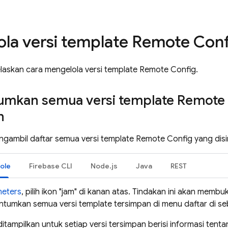
.
la versi template
Remote Conf
elaskan cara mengelola versi template
Remote Config
.
mkan semua versi template
Remote 
n
gambil daftar semua versi template
Remote Config
yang dis
ole
Firebase
CLI
Node.js
Java
REST
eters
, pilih ikon "jam" di kanan atas. Tindakan ini akan mem
tumkan semua versi template tersimpan di menu daftar di se
ditampilkan untuk setiap versi tersimpan berisi informasi te