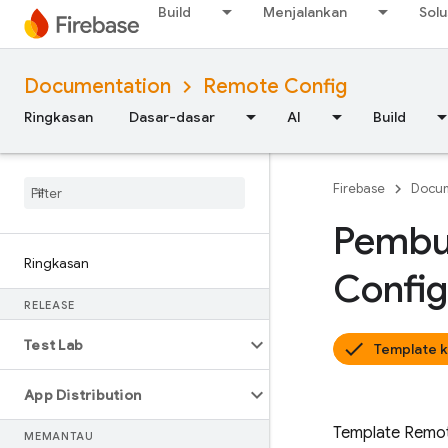
Build
Menjalankan
Solu
Documentation
Remote Config
Ringkasan
Dasar-dasar
AI
Build
Firebase
Docum
Pembu
Ringkasan
Config
RELEASE
Test Lab
Template k
App Distribution
Template
Remot
MEMANTAU