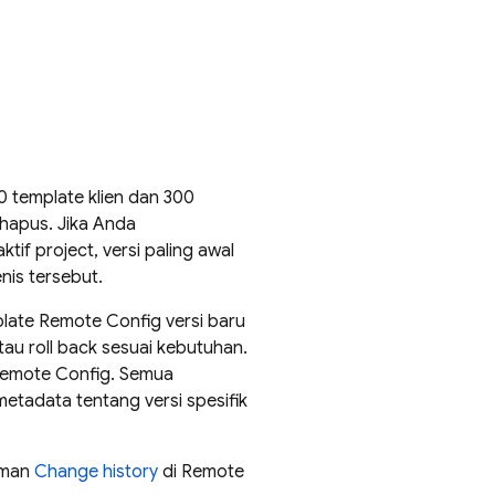
00 template klien dan 300
ihapus. Jika Anda
tif project, versi paling awal
nis tersebut.
late
Remote Config
versi baru
au roll back sesuai kebutuhan.
emote Config
. Semua
metadata tentang versi spesifik
aman
Change history
di
Remote