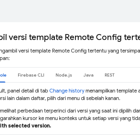
l versi template
Remote Config
tert
gambil versi template
Remote Config
tertentu yang tersimpa
mpan:
ole
Firebase
CLI
Node.js
Java
REST
lt, panel detail di tab
Change history
menampilkan template akt
ersi lain dalam daftar, pilih dari menu di sebelah kanan.
elihat perbedaan terperinci dari versi yang saat ini dipilih da
rahkan kursor ke menu konteks untuk setiap versi yang tidak
th selected version.