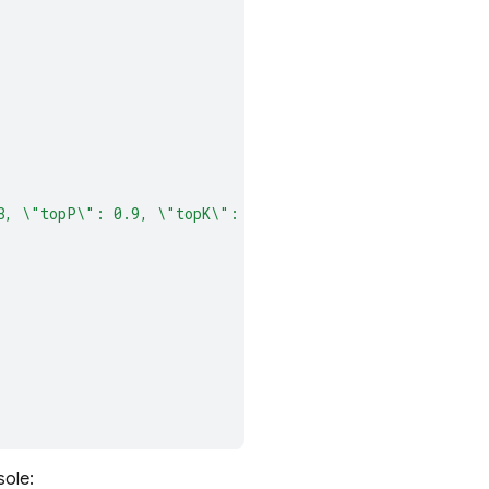
8, \"topP\": 0.9, \"topK\": 20}"
ole: