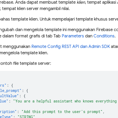
Firebase. Anda dapat membuat template
klien
, tempat aplikasi
, tempat klien server mengambil nilai.
ahas template klien. Untuk mempelajari template khusus server
ngubah dan mengelola template ini menggunakan
Firebase
co
 dalam format grafis di tab Tab
Parameters
dan
Conditions
.
at menggunakan
Remote Config
REST API dan Admin SDK
ata
engelola template klien.
ontoh file template server:
ers"
:
{
le_prompt"
:
{
ultValue"
:
{
lue"
:
"You are a helpful assistant who knows everything
ription"
:
"Add this prompt to the user's prompt"
,
eType"
:
"STRING"