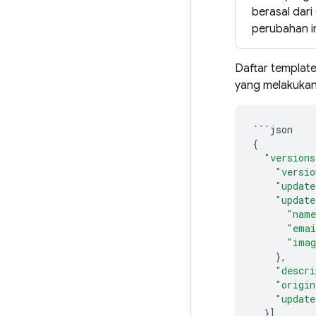
berasal dar
perubahan i
Daftar templat
yang melakukann
```
json
{
"versions
"versio
"update
"update
"nam
"ema
"imag
},
"descri
"origin
"update
}]