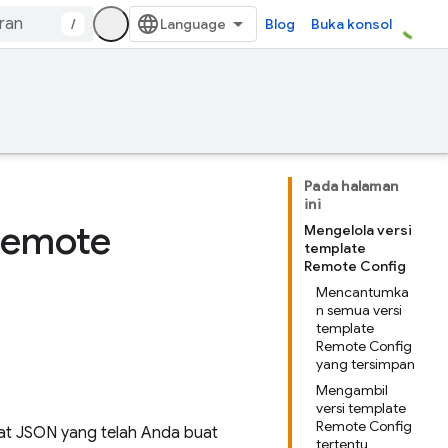
/
Blog
Buka konsol
Pada halaman
ini
Remote
Mengelola versi
template
Remote Config
Mencantumka
n semua versi
template
Remote Config
yang tersimpan
Mengambil
versi template
Remote Config
at JSON yang telah Anda buat
tertentu