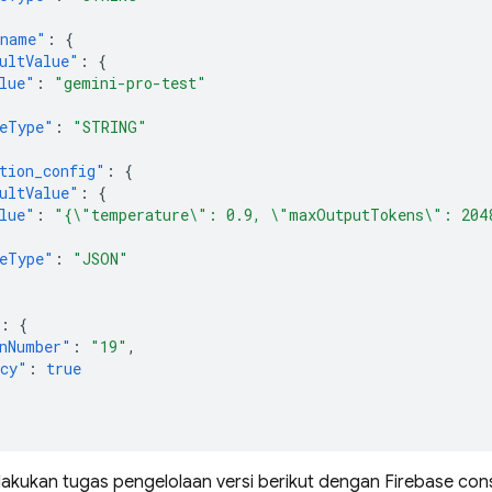
_name"
:
{
ultValue"
:
{
lue"
:
"gemini-pro-test"
eType"
:
"STRING"
tion_config"
:
{
ultValue"
:
{
lue"
:
"{\"temperature\": 0.9, \"maxOutputTokens\": 204
eType"
:
"JSON"
:
{
nNumber"
:
"19"
,
acy"
:
true
akukan tugas pengelolaan versi berikut dengan
Firebase
cons