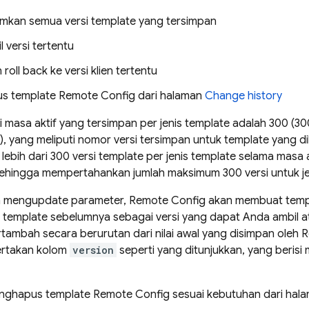
kan semua versi template yang tersimpan
 versi tertentu
roll back ke versi klien tertentu
s template
Remote Config
dari halaman
Change history
si masa aktif yang tersimpan per jenis template adalah 300 (3
), yang meliputi nomor versi tersimpan untuk template yang d
ebih dari 300 versi template per jenis template selama masa ak
sehingga mempertahankan jumlah maksimum 300 versi untuk je
da mengupdate parameter,
Remote Config
akan membuat temp
template sebelumnya sebagai versi yang dapat Anda ambil at
tambah secara berurutan dari nilai awal yang disimpan oleh
R
ertakan kolom
version
seperti yang ditunjukkan, yang berisi 
nghapus template
Remote Config
sesuai kebutuhan dari hal