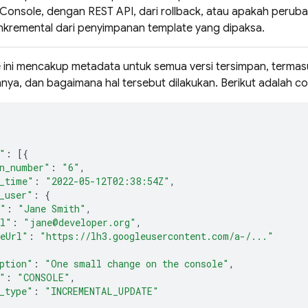
i Console, dengan REST API, dari rollback, atau apakah peru
nkremental dari penyimpanan template yang dipaksa.
e ini mencakup metadata untuk semua versi tersimpan, terma
ya, dan bagaimana hal tersebut dilakukan. Berikut adalah co
"
:
[{
n_number"
:
"6"
,
_time"
:
"2022-05-12T02:38:54Z"
,
_user"
:
{
e"
:
"Jane Smith"
,
il"
:
"jane@developer.org"
,
eUrl"
:
"https://lh3.googleusercontent.com/a-/..."
ption"
:
"One small change on the console"
,
"
:
"CONSOLE"
,
_type"
:
"INCREMENTAL_UPDATE"