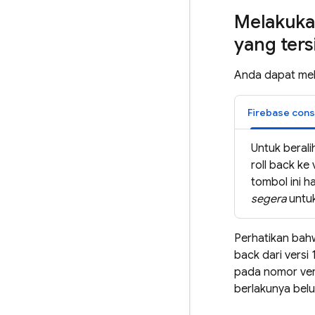
Melakukan
yang ter
Anda dapat mela
Firebase
cons
Untuk berali
roll back ke
tombol ini h
segera
untuk
Perhatikan bahw
back dari versi
pada nomor vers
berlakunya belu