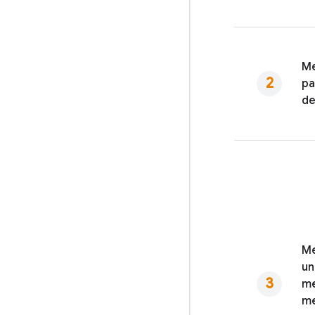
Me
pa
de
Me
un
me
me