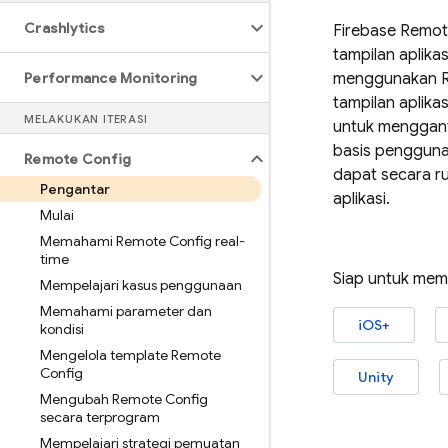
Crashlytics
Firebase
Remot
tampilan aplik
Performance Monitoring
menggunakan
tampilan aplik
MELAKUKAN ITERASI
untuk mengganti
basis pengguna
Remote Config
dapat secara r
Pengantar
aplikasi.
Mulai
Memahami Remote Config real-
time
Siap untuk memu
Mempelajari kasus penggunaan
Memahami parameter dan
iOS+
kondisi
Mengelola template Remote
Config
Unity
Mengubah Remote Config
secara terprogram
Mempelajari strategi pemuatan