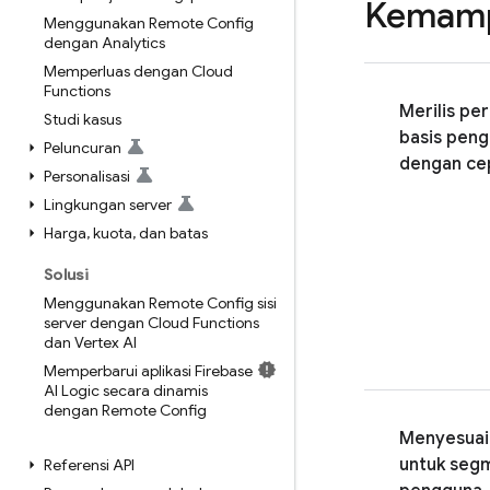
Kemamp
Menggunakan Remote Config
dengan Analytics
Memperluas dengan Cloud
Functions
Merilis pe
Studi kasus
basis peng
Peluncuran
dengan ce
Personalisasi
Lingkungan server
Harga
,
kuota
,
dan batas
Solusi
Menggunakan Remote Config sisi
server dengan Cloud Functions
dan Vertex AI
Memperbarui aplikasi Firebase
AI Logic secara dinamis
dengan Remote Config
Menyesuaik
untuk seg
Referensi API