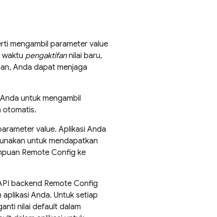
erti mengambil parameter value
s waktu
pengaktifan
nilai baru,
ian, Anda dapat menjaga
 Anda untuk mengambil
a otomatis.
parameter value. Aplikasi Anda
gunakan untuk mendapatkan
ampuan
Remote Config
ke
API backend
Remote Config
plikasi Anda. Untuk setiap
nti nilai default dalam