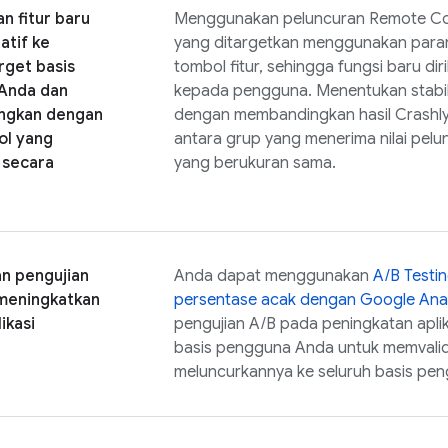
n fitur baru
Menggunakan peluncuran
Remote Co
atif ke
yang ditargetkan menggunakan param
rget basis
tombol fitur, sehingga fungsi baru dir
Anda dan
kepada pengguna. Menentukan stabilit
ngkan dengan
dengan membandingkan hasil
Crashly
ol yang
antara grup yang menerima nilai pelu
 secara
yang berukuran sama.
n pengujian
Anda dapat menggunakan
A/B Testi
 meningkatkan
persentase acak dengan
Google Anal
likasi
pengujian A/B pada peningkatan apli
basis pengguna Anda untuk memvalid
meluncurkannya ke seluruh basis pe