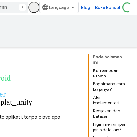
/
Blog
Buka konsol
Pada halaman
ini
Kemampuan
utama
roid
Bagaimana cara
kerjanya?
er
Alur
plat_unity
implementasi
Kebijakan dan
batasan
e aplikasi, tanpa biaya apa
Ingin menyimpan
jenis data lain?