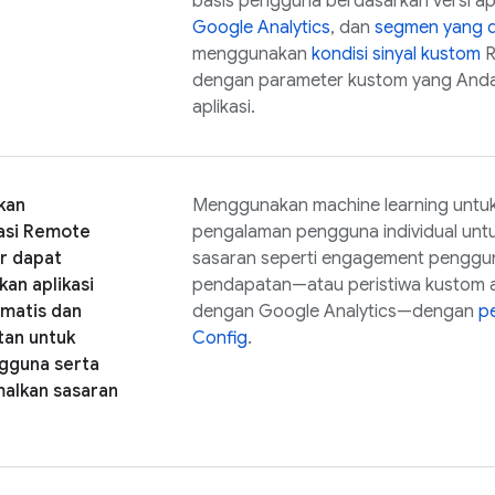
basis pengguna berdasarkan versi apl
Google Analytics
, dan
segmen yang d
menggunakan
kondisi sinyal kustom
R
dengan parameter kustom yang Anda 
aplikasi.
kan
Menggunakan machine learning untuk
asi
Remote
pengalaman pengguna individual unt
r dapat
sasaran seperti engagement pengguna,
an aplikasi
pendapatan—atau peristiwa kustom a
matis dan
dengan
Google Analytics
—dengan
p
tan untuk
Config
.
gguna serta
alkan sasaran