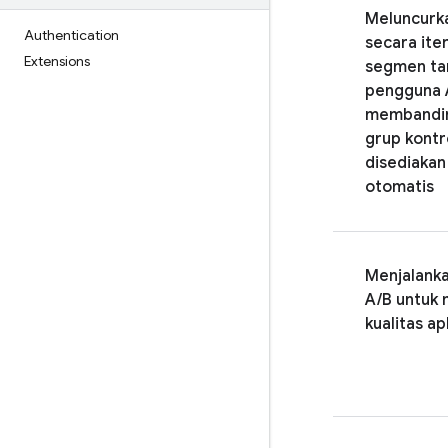
Meluncurka
Authentication
secara iter
Extensions
segmen ta
pengguna 
membandi
grup kontr
disediakan
otomatis
Menjalanka
A/B untuk
kualitas ap