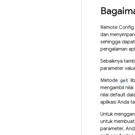
Bagaima
Remote Config
dan menyimpann
sehingga dapat
pengalaman apl
Sebaiknya tamb
parameter valu
Metode
get
li
mengambil nilai
nilai default 
aplikasi Anda t
Untuk mengganti
untuk membuat 
parameter, And