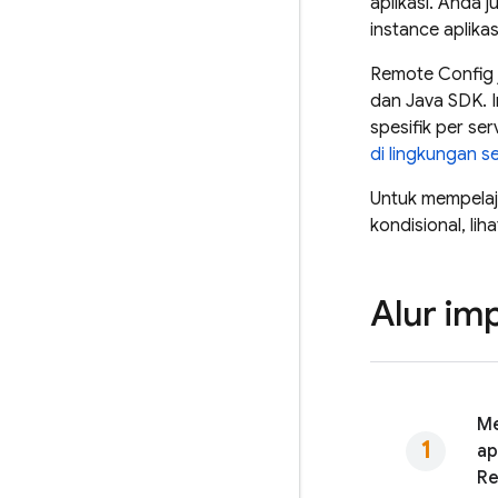
aplikasi. Anda 
instance aplika
Remote Config
dan Java SDK. I
spesifik per se
di lingkungan s
Untuk mempelaja
kondisional, lih
Alur im
Me
ap
Re