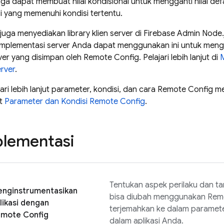
juga dapat membuat nilai kondisional untuk mengganti nilai def
si yang memenuhi kondisi tertentu.
juga menyediakan library klien server di Firebase Admin Nod
mplementasi server Anda dapat menggunakan ini untuk mengam
rver yang disimpan oleh
Remote Config
. Pelajari lebih lanjut di
erver
.
ri lebih lanjut parameter, kondisi, dan cara
Remote Config
men
at
Parameter dan Kondisi
Remote Config
.
plementasi
Tentukan aspek perilaku dan tam
nginstrumentasikan
bisa diubah menggunakan
Rem
likasi dengan
terjemahkan ke dalam paramet
mote Config
dalam aplikasi Anda.