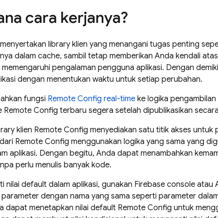
na cara kerjanya?
menyertakan library klien yang menangani tugas penting sep
ya dalam cache, sambil tetap memberikan Anda kendali ata
 memengaruhi pengalaman pengguna aplikasi. Dengan demik
ikasi dengan menentukan waktu untuk setiap perubahan.
ahkan fungsi
Remote Config
real-time
ke logika pengambilan
e
Remote Config
terbaru segera setelah dipublikasikan secar
brary klien
Remote Config
menyediakan satu titik akses untuk 
 dari
Remote Config
menggunakan logika yang sama yang di
dalam aplikasi. Dengan begitu, Anda dapat menambahkan kem
anpa perlu menulis banyak kode.
 nilai default dalam aplikasi, gunakan
Firebase
console atau 
parameter dengan nama yang sama seperti parameter dalam a
a dapat menetapkan nilai default
Remote Config
untuk mengga