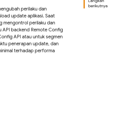
Langkah
berikutnya
mengubah perilaku dan
oad update aplikasi. Saat
ng mengontrol perilaku dan
u API backend
Remote Config
Config
API atau untuk segmen
aktu penerapan update, dan
inimal terhadap performa