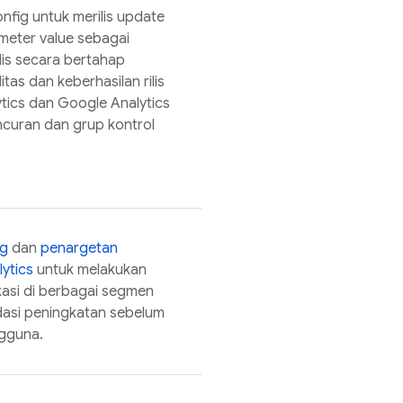
nfig
untuk merilis update
eter value sebagai
ilis secara bertahap
as dan keberhasilan rilis
tics
dan
Google Analytics
ncuran dan grup kontrol
ng
dan
penargetan
ytics
untuk melakukan
kasi di berbagai segmen
asi peningkatan sebelum
ngguna.