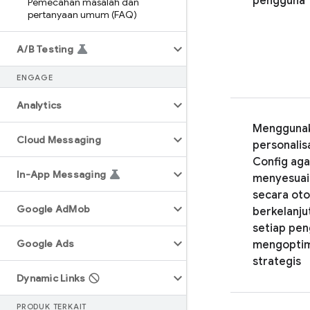
pengguna
Pemecahan masalah dan
pertanyaan umum (FAQ)
A
/
B Testing
ENGAGE
Analytics
Mengguna
Cloud Messaging
personalis
Config
aga
In-App Messaging
menyesuaik
secara oto
Google Ad
Mob
berkelanju
setiap pen
Google Ads
mengoptim
strategis
Dynamic Links
PRODUK TERKAIT