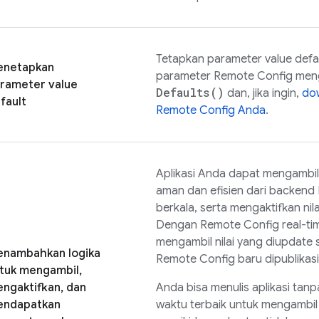
Tetapkan parameter value defau
netapkan
parameter
Remote Config
men
rameter value
Defaults(
)
dan, jika ingin,
dow
fault
Remote Config
Anda
.
Aplikasi Anda dapat mengambi
aman dan efisien dari backend
berkala, serta mengaktifkan nila
Dengan
Remote Config
real-ti
mengambil nilai yang diupdate 
nambahkan logika
Remote Config
baru dipublikasi
tuk mengambil,
ngaktifkan, dan
Anda bisa menulis aplikasi tan
ndapatkan
waktu terbaik untuk mengambil 