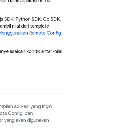
ault dalam aplikasi untuk
e.js SDK, Python SDK, Go SDK,
bil nilai dari template
Menggunakan
Remote Config
yelesaikan konflik antar-nilai
pilan aplikasi yang ingin
ote Config
, dan
er yang akan digunakan