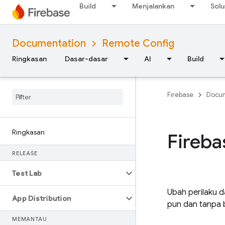
Build
Menjalankan
Solu
Documentation
Remote Config
Ringkasan
Dasar-dasar
AI
Build
Firebase
Docum
Ringkasan
Fireba
RELEASE
Test Lab
Ubah perilaku d
App Distribution
pun dan tanpa b
MEMANTAU