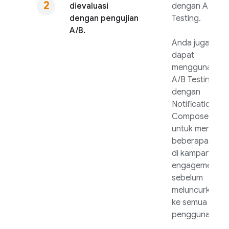
dievaluasi
dengan
A/B
dengan pengujian
Testing
.
A/B.
Anda juga
dapat
menggunakan
A/B Testing
dengan
Notifications
Composer
untuk menguji
beberapa varia
di kampanye re
engagement
sebelum
meluncurkanny
ke semua
pengguna.