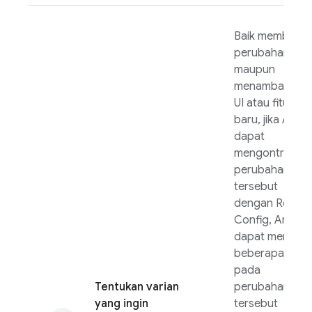
Baik membuat
perubahan keci
maupun
menambahkan
UI atau fitur
baru, jika Anda
dapat
mengontrol
perubahan
tersebut
dengan
Remot
Config
, Anda
dapat menguji
beberapa varia
pada
Tentukan varian
perubahan
yang ingin
tersebut