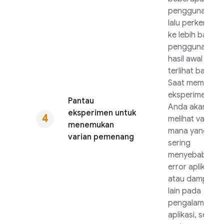
pengguna saja,
lalu perkenalka
ke lebih banyak
pengguna jika
hasil awal
terlihat bagus.
Saat memanta
eksperimen,
Pantau
Anda akan
eksperimen untuk
melihat varian
menemukan
mana yang lebi
varian pemenang
sering
menyebabkan
error aplikasi
atau dampak
lain pada
pengalaman
aplikasi, serta