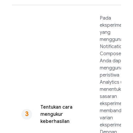
Pada
eksperimen
yang
menggunakan
Notifications
Composer,
Anda dapat
menggunakan
peristiwa
Analytics
untuk
menentukan
sasaran
eksperimen da
Tentukan cara
membandingka
mengukur
varian
keberhasilan
eksperimen.
Dengan