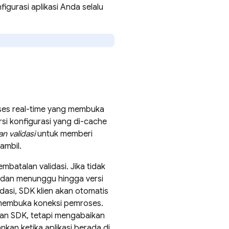
gurasi aplikasi Anda selalu
oses real-time yang membuka
si konfigurasi yang di-cache
n validasi
untuk memberi
iambil.
mbatalan validasi. Jika tidak
a dan menunggu hingga versi
idasi, SDK klien akan otomatis
 membuka koneksi pemroses.
gan SDK, tetapi mengabaikan
ankan ketika aplikasi berada di