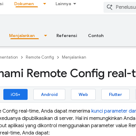
si
Dokumen
Lainnya
Menjalankan
Referensi
Contoh
entation
Remote Config
Menjalankan
ami Remote Config real-
iOS+
Android
Web
Flutter
 Config
real-time, Anda dapat menerima
kunci parameter da
 keduanya dipublikasikan di server. Hal ini memungkinkan A
ibut aplikasi yang dikontrol menggunakan parameter value
Re
real-time, Anda dapat: