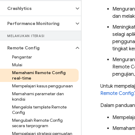
Crashlytics
Mengurang
dan melaku
Performance Monitoring
Meningka
selagi ap
MELAKUKAN ITERASI
pengguna
Remote Config
tingkat k
Pengantar
Mengurang
Mulai
Remote C
Memahami Remote Config
pengujian
real-time
Mempelajari kasus penggunaan
Untuk mempelaj
Remote Config
Memahami parameter dan
kondisi
Dalam panduan 
Mengelola template Remote
Config
Mempelaja
Mengubah Remote Config
secara terprogram
Memahami c
Mempelajari strategi pemuatan