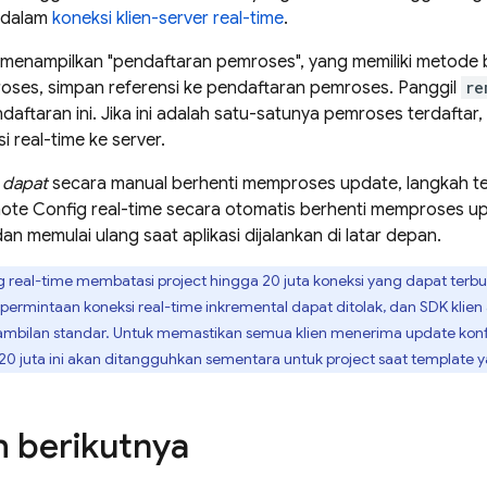
n dalam
koneksi klien-server real-time
.
 menampilkan "pendaftaran pemroses", yang memiliki metod
oses, simpan referensi ke pendaftaran pemroses. Panggil
re
ftaran ini. Jika ini adalah satu-satunya pemroses terdaftar
 real-time ke server.
a
dapat
secara manual berhenti memproses update, langkah ters
ote Config
real-time secara otomatis berhenti memproses up
an memulai ulang saat aplikasi dijalankan di latar depan.
g
real-time membatasi project hingga 20 juta koneksi yang dapat terbu
, permintaan koneksi real-time inkremental dapat ditolak, dan SDK klie
ilan standar. Untuk memastikan semua klien menerima update konfigu
20 juta ini akan ditangguhkan sementara untuk project saat template y
 berikutnya