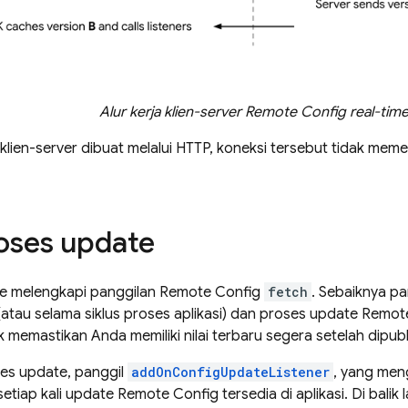
Alur kerja klien-server
Remote Config
real-tim
klien-server dibuat melalui HTTP, koneksi tersebut tidak me
ses update
me melengkapi panggilan
Remote Config
fetch
. Sebaiknya p
i (atau selama siklus proses aplikasi) dan proses update
Remot
memastikan Anda memiliki nilai terbaru segera setelah dipubli
es update, panggil
addOnConfigUpdateListener
, yang men
setiap kali update
Remote Config
tersedia di aplikasi. Di balik 