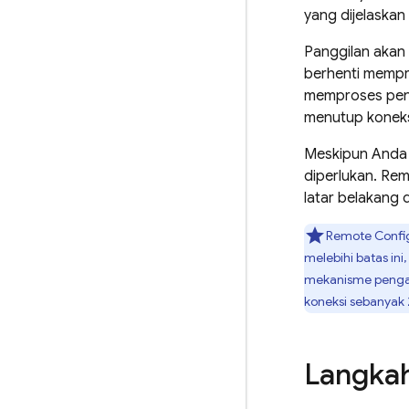
yang dijelaska
Panggilan akan
berhenti mempr
memproses penda
menutup koneksi
Meskipun And
diperlukan.
Rem
latar belakang d
Remote Confi
melebihi batas ini
mekanisme pengamb
koneksi sebanyak 
Langkah