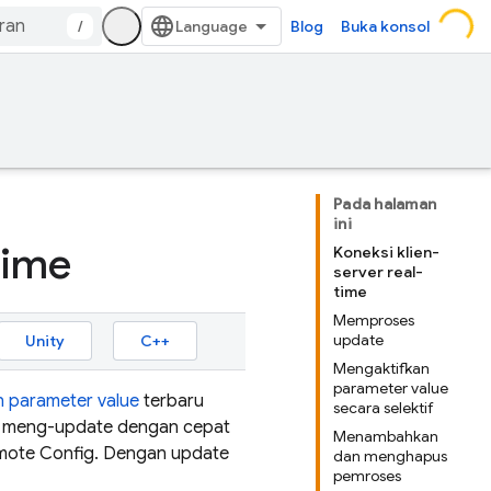
/
Blog
Buka konsol
Pada halaman
ini
time
Koneksi klien-
server real-
time
Memproses
update
Unity
C++
Mengaktifkan
parameter value
n parameter value
terbaru
secara selektif
nda meng-update dengan cepat
Menambahkan
mote Config
. Dengan update
dan menghapus
pemroses