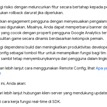
i risiko dengan meluncurkan fitur secara bertahap kepada p
kan rollback darurat jika diperlukan.
tkan engagement pengguna dengan menyesuaikan pengalam
likasi digunakan. Misalnya, Anda dapat memperbarui banner d
 yang cocok dengan properti pengguna
Google Analytics
ter
esulitan game secara dinamis berdasarkan kelompok pemain.
i dependensi build dan meningkatkan produktivitas develop
onfig
sebagai tombol fitur untuk menampilkan fungsi bagi t
, sambil tetap menyembunyikannya dari pengguna dalam ling
ari lebih lanjut cara menggunakan
Remote Config
, lihat
Apa y
?
ini, Anda akan:
ri lebih lanjut hubungan klien-server yang mendukung update 
ara kerja fungsi real-time di SDK.