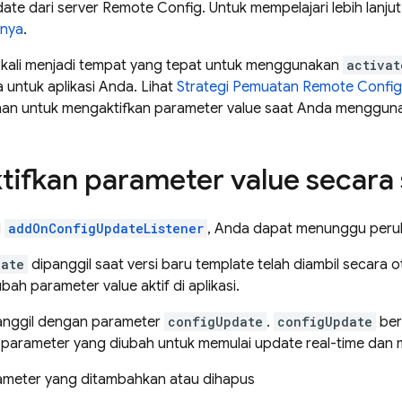
te dari server
Remote Config
. Untuk mempelajari lebih lanju
mnya
.
g kali menjadi tempat yang tepat untuk menggunakan
activat
a untuk aplikasi Anda. Lihat
Strategi Pemuatan
Remote Config
han untuk mengaktifkan parameter value saat Anda menggu
ifkan parameter value secara s
l
addOnConfigUpdateListener
, Anda dapat menunggu peru
date
dipanggil saat versi baru template telah diambil secara o
ah parameter value aktif di aplikasi.
panggil dengan parameter
configUpdate
.
configUpdate
ber
 parameter yang diubah untuk memulai update real-time dan m
ameter yang ditambahkan atau dihapus