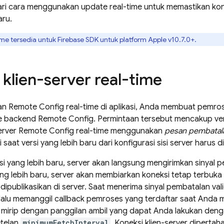
ri cara menggunakan update real-time untuk memastikan konfi
aru.
ime tersedia untuk
Firebase
SDK untuk platform
Apple
v10.7.0+.
 klien-server real-time
an
Remote Config
real-time di aplikasi, Anda membuat pemr
ke backend
Remote Config
. Permintaan tersebut mencakup ver
erver
Remote Config
real-time menggunakan
pesan pembatala
si saat versi yang lebih baru dari konfigurasi sisi server harus d
rsi yang lebih baru, server akan langsung mengirimkan sinyal pe
yang lebih baru, server akan membiarkan koneksi tetap terbuk
 dipublikasikan di server. Saat menerima sinyal pembatalan val
lalu memanggil callback pemroses yang terdaftar saat Anda
i mirip dengan panggilan ambil yang dapat Anda lakukan den
etelan
minimumFetchInterval
. Koneksi klien-server dipertah