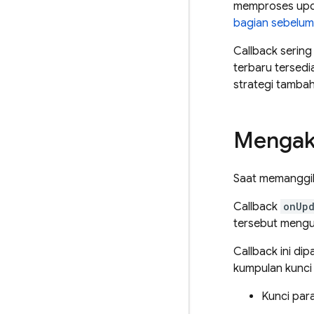
memproses upda
bagian sebelu
Callback serin
terbaru tersedi
strategi tamba
Mengakt
Saat memanggi
Callback
onUp
tersebut mengub
Callback ini di
kumpulan kunci
Kunci par