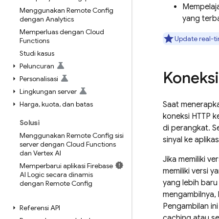
Mempelaja
Menggunakan Remote Config
yang terb
dengan Analytics
Memperluas dengan Cloud
Update real-t
Functions
Studi kasus
Peluncuran
Koneksi
Personalisasi
Lingkungan server
Harga
,
kuota
,
dan batas
Saat menerapk
koneksi HTTP 
Solusi
di perangkat. S
Menggunakan Remote Config sisi
sinyal ke aplika
server dengan Cloud Functions
dan Vertex AI
Jika memiliki ve
Memperbarui aplikasi Firebase
memiliki versi 
AI Logic secara dinamis
yang lebih baru
dengan Remote Config
mengambilnya, 
Pengambilan in
Referensi API
caching atau s