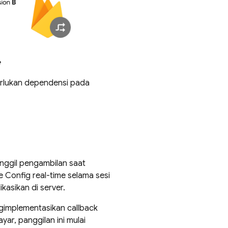
e
merlukan dependensi pada
anggil pengambilan saat
e Config
real-time selama sesi
kasikan di server.
gimplementasikan callback
layar, panggilan ini mulai