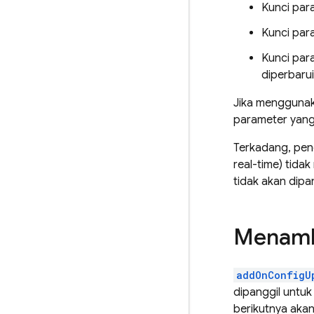
Kunci par
Kunci par
Kunci para
diperbarui 
Jika menggunak
parameter yang 
Terkadang, pen
real-time) tida
tidak akan dipan
Menamb
addOnConfigU
dipanggil untuk
berikutnya aka