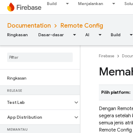
Build
Menjalankan
Solu
Documentation
Remote Config
Ringkasan
Dasar-dasar
AI
Build
Firebase
Docum
Memah
Ringkasan
RELEASE
Pilih platform:
Test Lab
Dengan
Remote
segera setelah
App Distribution
semua jenis atr
Remote Config
MEMANTAU