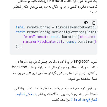
یک نمونه شیء Remote Config دریافت کنید و حداقل
فاصله زمانی واکشی را برای امکان به‌روزرسانی‌های مکرر تنظیم
کنید:
final
remoteConfig
=
FirebaseRemoteConfig
.
insta
await
remoteConfig
.
setConfigSettings
(
RemoteConf
fetchTimeout:
const
Duration
(
minutes:
1
),
minimumFetchInterval:
const
Duration
(
hours:
));
شیء singleton برای ذخیره مقادیر پیش‌فرض پارامترها در
برنامه، دریافت مقادیر به‌روزرسانی‌شده پارامترها از backend
و کنترل زمان در دسترس قرار گرفتن مقادیر دریافتی در برنامه
شما استفاده می‌شود.
در طول توسعه، توصیه می‌شود حداقل فاصله زمانی واکشی
نسبتاً کمی تنظیم شود. برای اطلاعات بیشتر
به بخش تنظیم
فشار (Throttling)
مراجعه کنید.