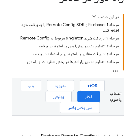
در این صفحه
مرحله 1: Firebase و Remote Config SDK را به برنامه خود
اضافه کنید
مرحله ۲: دریافت شیء singleton مربوط به Remote Config
مرحله ۳: تنظیم مقادیر پیش‌فرض پارامترها در برنامه
مرحله ۴: دریافت مقادیر پارامترها برای استفاده در برنامه
مرحله ۵: تنظیم مقادیر پارامترها در بخش تنظیمات از راه دور
iOS+
اندروید
وب
انتخاب
فلاتر
یونیتی
پلتفرم:
سی پلاس پلاس