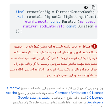
final
remoteConfig
=
FirebaseRemoteConfig
.
insta
await
remoteConfig
.
setConfigSettings
(
RemoteConf
fetchTimeout:
const
Duration
(
minutes:
1
),
minimumFetchInterval:
const
Duration
(
minut
));
احتیاط:
به خاطر داشته باشید که این تنظیم فقط باید برای توسعه
استفاده شود، نه برای برنامه‌ای که در مرحله تولید است. اگر فقط برنامه
خود را با یک تیم توسعه کوچک ۱۰ نفره آزمایش می‌کنید، بعید است که به
محدودیت سهمیه ساعتی سمت سرویس برسید. اما اگر برنامه خود را با
حداقل فاصله زمانی دریافت بسیار کم به هزاران کاربر آزمایشی ارائه دهید،
احتمالاً برنامه شما به این سهمیه خواهد رسید.
جز در مواردی که غیر از این ذکر شده باشد،‌محتوای این صفحه تحت مجوز
Creative
Commons Attribution 4.0 License
است. نمونه کدها نیز دارای مجوز
Apache
2.0 License
است. برای اطلاع از جزئیات، به
خطمشی‌های سایت Google
Developers‏
مراجعه کنید. جاوا علامت تجاری ثبت‌شده Oracle و/یا شرکت‌های