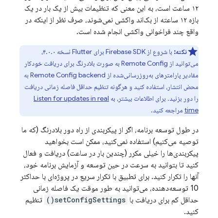
۱۲ ساعت است، به این معنی که تنظیمات بیش از یک بار در یک
بازه ۱۲ ساعته از بک‌اند واکشی نمی‌شوند، صرف نظر از اینکه در
واقع چند فراخوانی واکشی انجام شده است.
نکته:
با شروع از Firebase SDK برای Flutter نسخه ۴.۰.۰،
می‌توانید از
Remote Config
به صورت بلادرنگ برای دریافت خودکار
مقادیر پارامترهای به‌روزرسانی‌شده از
Remote Config
backend به
محض انتشار، استفاده کنید و هرگونه تنظیم حداقل فاصله زمانی دریافت
را دور بزنید. برای اطلاعات بیشتر، به
Listen for updates in real
time
مراجعه کنید.
در طول توسعه برنامه، اگر از پیکربندی از راه دور بلادرنگ (که ما
توصیه می‌کنیم) استفاده نمی‌کنید، ممکن است بخواهید
پیکربندی‌ها را خیلی مکرر (چندین بار در ساعت) دریافت و فعال
کنید تا بتوانید به سرعت در حین توسعه و آزمایش برنامه خود،
آنها را تکرار کنید. برای تطبیق با تکرار سریع در پروژه‌ای با حداکثر
10 توسعه‌دهنده، می‌توانید به طور موقت یک فاصله زمانی
حداقل کم برای دریافت با
setConfigSettings()
تنظیم
کنید.