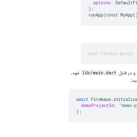
options:
DefaultF
);
runApp
(
const
MyApp
(
 و در فایل
lib/main.dart
خود،
د:
await
Firebase
.
initializ
demoProjectId:
"demo-p
);