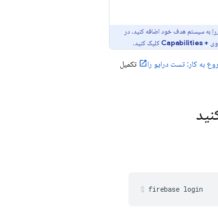
به سیستم هدف خود اضافه کنید. در
روی
+ Capabilities
کلیک کنید.
وع به کار: تست درایو را
تکمیل
نید
firebase