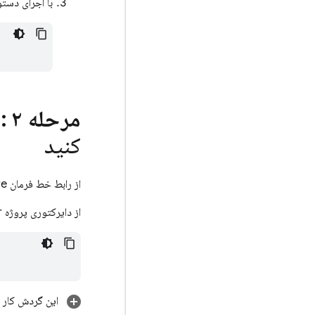
با اجرای دستور زیر از ه
مرحله ۲
کنید
از رابط خط فرمان FlutterFire برای پیکربندی برنامه‌های Flutter خود جهت اتصال به Firebase استفاده کنید.
از دایرکتوری پروژه Flutter خود، دستور زیر را برای شروع گردش کار پیکربندی برنامه اجرا کنید:
این گردش کار