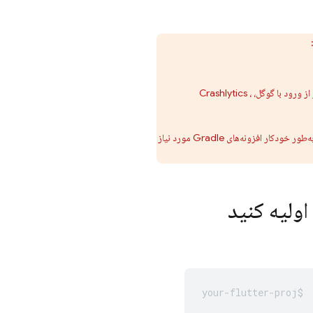
Crashlytics
،
اجرای مجدد این دستور تضمین می‌کند که پیکربندی Firebase برنامه Flutter شما به‌روز است و (برای اندروید) به‌طور خودکار افزونه‌های Gradle مورد نیاز