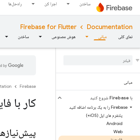
ساختن
اجرا کن
راه‌حل‌ها
Firebase for Flutter
Documentation
نمای کلی
مبانی
هوش مصنوعی
ساختن
مبانی
tation
Firebase
با Firebase شروع کنید
کار با فا
Firebase را به یک برنامه اضافه کنید
پلتفرم های اپل (i
OS+)
Android
پیش‌نیازها
Web
فلوت‌زنی