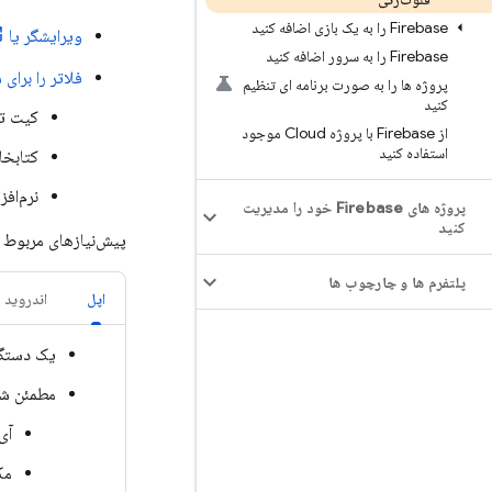
Firebase را به یک بازی اضافه کنید
ویرایشگر یا IDE
Firebase را به سرور اضافه کنید
فلاتر را برا
پروژه ها را به صورت برنامه ای تنظیم
کنید
کیت تو
از Firebase با پروژه Cloud موجود
استفاده کنید
کتابخا
نرم‌افزارها و SDK
پروژه های Firebase خود را مدیریت
کنید
پیش‌نیازهای مربوط ب
پلتفرم ها و چارچوب ها
اپل
اندروید
یک دستگاه
مطمئن شوید که برنامه Flutter شم
آی‌
مک‌