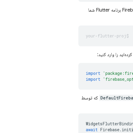
از دایرکتوری پروژه Flutter خود، دستور زیر را اجرا کنید تا مطمئن شوید که پیکربندی Firebase برنامه Flutter شما
import
'package:fir
import
'firebase_op
DefaultFireb
که توسط
WidgetsFlutterBindi
await
Firebase
.
init