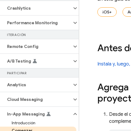
Crashlytics
iOS+
A
Performance Monitoring
ITERACIÓN
Antes 
Remote Config
A
/
B Testing
Instala y, luego
PARTICIPAR
Agrega 
Analytics
proyec
Cloud Messaging
In-App Messaging
Desde el d
complemen
Introducción
Comenzar