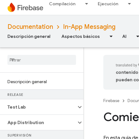
Compilación
Ejecución
Documentation
In-App Messaging
Descripción general
Aspectos básicos
AI
contenido 
pueden co
Descripción general
RELEASE
Firebase
Docum
Test Lab
Comien
App Distribution
SUPERVISIÓN
En esta guía de