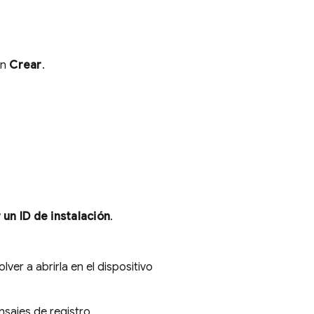
en
Crear
.
un ID de instalación
.
ver a abrirla en el dispositivo
nsajes de registro.