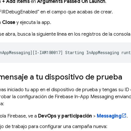
n
+ Add items
en
Arguments Passed On Launch
.
-FIRDebugEnabled” en el campo que acabas de crear.
n
Close
y ejecuta la app.
e abra, busca la siguiente línea en los registros de la consol
mensaje a tu dispositivo de prueba
as iniciado tu app en el dispositivo de prueba y tengas su ID 
robar la configuración de Firebase In-App Messaging envian
a:
sola
Firebase
, ve a
DevOps y participación
>
Messaging
.
flujo de trabajo para configurar una campaña nueva: