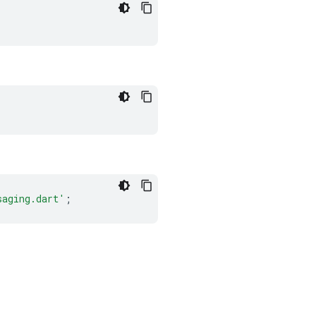
saging.dart'
;