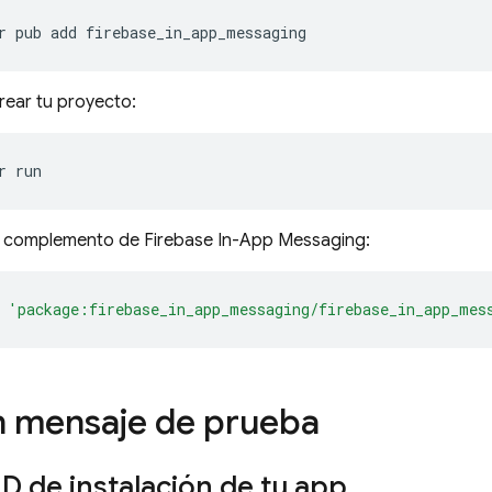
r
pub
add
rear tu proyecto:
r
l complemento de Firebase In-App Messaging:
'package:firebase_in_app_messaging/firebase_in_app_mes
n mensaje de prueba
ID de instalación de tu app