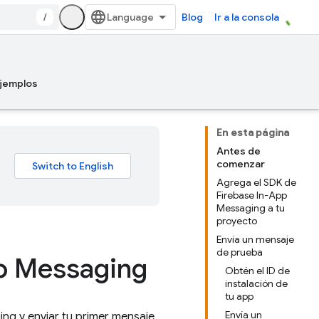
/
Blog
Ir a la consola
jemplos
En esta página
Antes de
comenzar
Agrega el SDK de
Firebase In-App
Messaging a tu
proyecto
Envía un mensaje
de prueba
pp Messaging
Obtén el ID de
instalación de
tu app
Envía un
ing
y enviar tu primer mensaje.