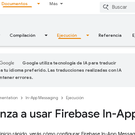
Documentos
Más
Compilación
Ejecución
Referencia
E
Google utiliza tecnología de IA para traducir
a tu idioma preferido. Las traducciones realizadas con IA
ntener errores.
entation
In-App Messaging
Ejecución
za a usar Firebase In-A
 inicio rápido, verás cómo configurar
Firebase In-App Messag