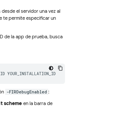
desde el servidor una vez al
e te permite especificar un
ID de la app de prueba, busca
ión
-FIRDebugEnabled
:
it scheme
en la barra de