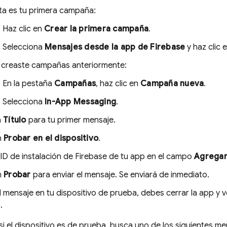
sta es tu primera campaña:
Haz clic en
Crear la primera campaña
.
Selecciona
Mensajes desde la app de Firebase
y haz clic 
a creaste campañas anteriormente:
En la pestaña
Campañas
, haz clic en
Campaña nueva
.
Selecciona
In-App Messaging
.
n
Título
para tu primer mensaje.
n
Probar en el dispositivo
.
 ID de instalación de Firebase de tu app en el campo
Agregar 
n
Probar
para enviar el mensaje. Se enviará de inmediato.
l mensaje en tu dispositivo de prueba, debes cerrar la app y vol
.
si el dispositivo es de prueba, busca uno de los siguientes me