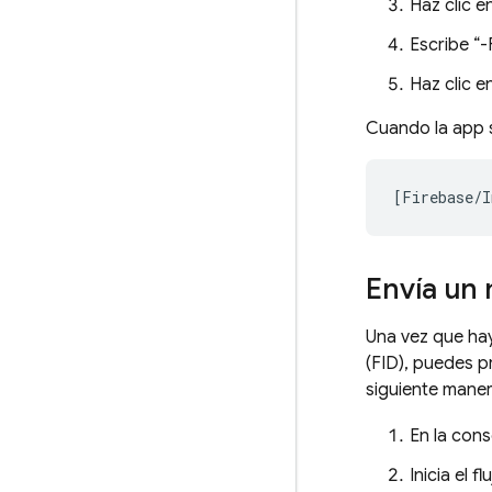
Haz clic e
Escribe “
Haz clic e
Cuando la app s
Envía un 
Una vez que hay
(FID), puedes p
siguiente maner
En la con
Inicia el 