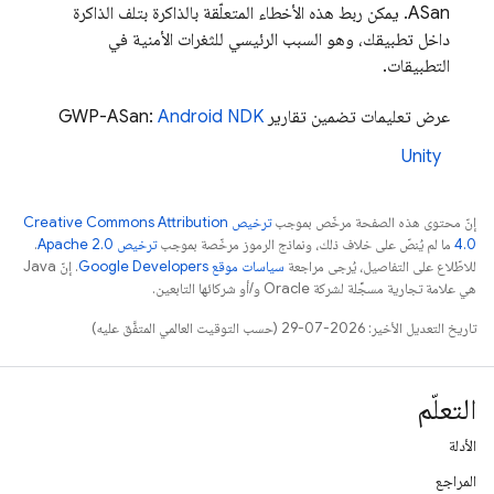
ASan. يمكن ربط هذه الأخطاء المتعلّقة بالذاكرة بتلف الذاكرة
داخل تطبيقك، وهو السبب الرئيسي للثغرات الأمنية في
التطبيقات.
عرض تعليمات تضمين تقارير GWP-ASan:
Android NDK
Unity
إنّ محتوى هذه الصفحة مرخّص بموجب
ترخيص Creative Commons Attribution
4.0‏
ما لم يُنصّ على خلاف ذلك، ونماذج الرموز مرخّصة بموجب
ترخيص Apache 2.0‏
.
للاطّلاع على التفاصيل، يُرجى مراجعة
سياسات موقع Google Developers‏
. إنّ Java
هي علامة تجارية مسجَّلة لشركة Oracle و/أو شركائها التابعين.
تاريخ التعديل الأخير: 2026-07-29 (حسب التوقيت العالمي المتفَّق عليه)
التعلّم
الأدلة
المراجع