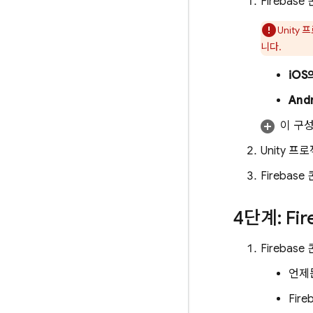
Firebase
콘
Unity
니다.
iOS
And
이 구
Unity 
Firebase
4단계: Fir
Firebase
언제
Fire