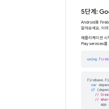
5단계: Go
Android용
Fire
알아보세요. 이
애플리케이션 시
Play
services
를
using
Fireb
Firebase
.
Fi
var
depen
if
(
depen
// Crea
// wher
app