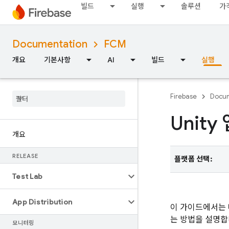
빌드
실행
솔루션
가
Documentation
FCM
개요
기본사항
AI
빌드
실행
Firebase
Docum
Unit
개요
RELEASE
플랫폼 선택:
Test Lab
App Distribution
이 가이드에서는 
는 방법을 설명합
모니터링