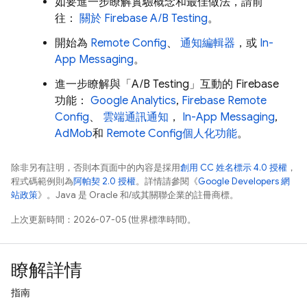
如要進一步瞭解實驗概念和最佳做法，請前
往：
關於
Firebase A/B Testing
。
開始為
Remote Config
、
通知編輯器
，或
In-
App Messaging
。
進一步瞭解與「
A/B Testing
」互動的 Firebase
功能：
Google Analytics
,
Firebase Remote
Config
、
雲端通訊通知
，
In-App Messaging
,
AdMob
和
Remote Config
個人化功能
。
除非另有註明，否則本頁面中的內容是採用
創用 CC 姓名標示 4.0 授權
，
程式碼範例則為
阿帕契 2.0 授權
。詳情請參閱《
Google Developers 網
站政策
》。Java 是 Oracle 和/或其關聯企業的註冊商標。
上次更新時間：2026-07-05 (世界標準時間)。
瞭解詳情
指南