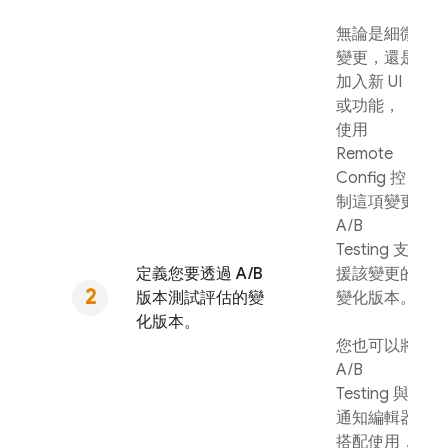
無論是細微
變更，還是
加入新 UI
或功能，
使用
Remote
Config
控
制這項變更
A/B
Testing
支
定義您要透過 A/B
援該變更的
版本測試評估的變
變化版本。
化版本。
您也可以將
A/B
Testing
與
通知編輯器
搭配使用，