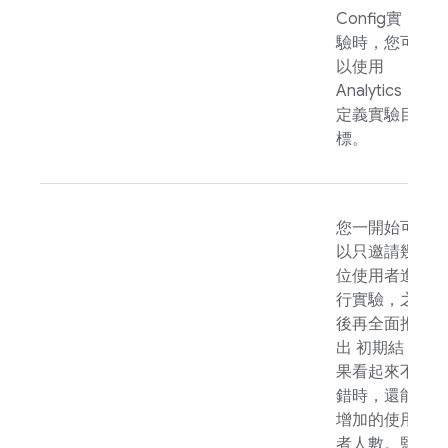
Config
實
驗時，您可
以使用
Analytics
定義實驗目
標。
您一開始可
以只邀請幾
位使用者進
行實驗，之
後再全面推
出 初期結
果看起來不
錯時，還能
增加的使用
者人數。監