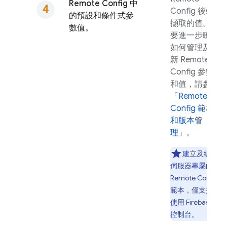
Remote Config
中
Config
後端
的預設和條件式參
擷取的值。如
數值。
要進一步瞭解
如何管理及更
新
Remote
Config
參數
和值，請參閱
「
Remote
Config
範本
和版本管
理
」。
建立及編輯
伺服器專屬的
Remote Config
範本，僅支援
使用
Firebase
控制台。