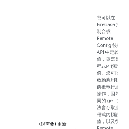
您可以在
Firebase
控
制台或
Remote
Config
後端
API 中定義
值，覆寫應用
程式內預設
值。您可以在
啟動應用程式
前後執行這項
操作，因為相
get
同的
方
法會存取應用
程式內預設
值，以及從
(視需要) 更新
Remote