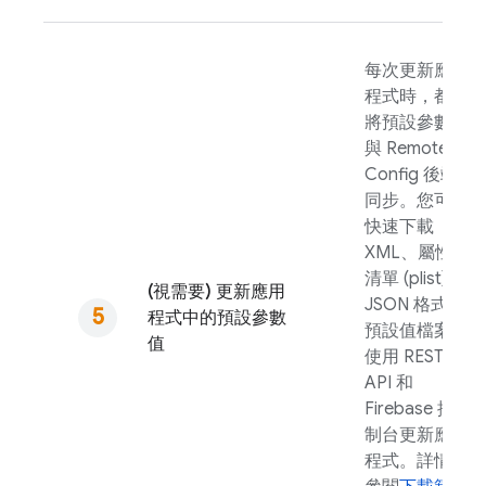
每次更新應用
程式時，都應
將預設參數值
與
Remote
Config
後端
同步。您可以
快速下載
XML、屬性
清單 (plist) 或
(視需要) 更新應用
JSON 格式的
程式中的預設參數
預設值檔案，
值
使用 REST
API 和
Firebase
控
制台更新應用
程式。詳情請