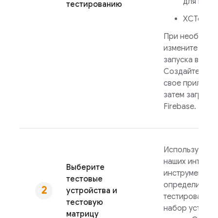
для
iOS
тестированию
XCTest д
При необходи
измените тест
запуска в
Test
Создайте и уп
свое приложен
затем загрузит
Firebase.
Используя оди
наших интегр
Выберите
инструментов,
тестовые
определите м
устройства и
тестирования,
тестовую
набор устройс
матрицу