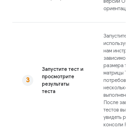
версии ОС, ло
ориентации эк
Запустите тест
используя дос
нам инструмен
зависимости о
размера тест
Запустите тест и
матрицы
Test 
просмотрите
потребоватьс
результаты
несколько мин
теста
выполнения те
После заверш
тестов вы смо
увидеть резуль
консоли
Fireb