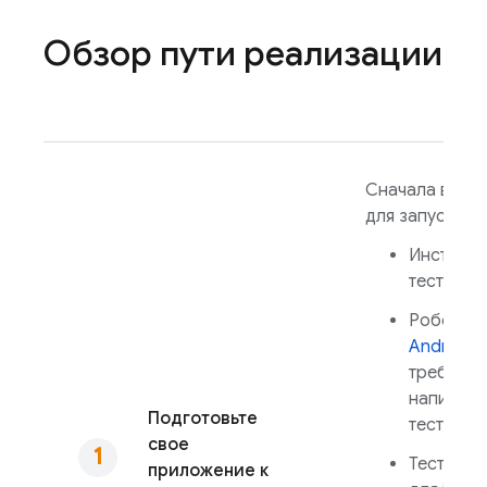
Обзор пути реализации
Сначала выбер
для запуска:
Инструме
тест для
Робо-тес
Android
(
требует 
написанн
Подготовьте
теста)
свое
Тест Gam
приложение к