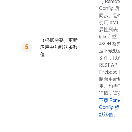
与
Remote
Config
后端
同步。您可以
使用 XML、
属性列表
(plist) 或
（根据需要）更新
JSON 格式快
应用中的默认参数
速下载默认值
值
文件，以使用
REST API 和
Firebase
控
制台更新应
用。如需了解
详情，请参阅
下载
Remote
Config
模板
默认值
。