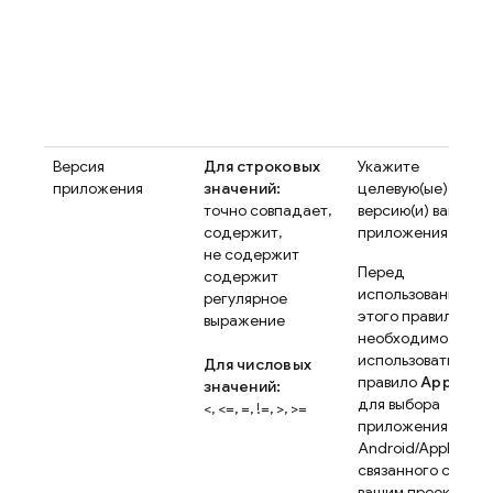
Версия
Для строковых
Укажите
приложения
значений:
целевую(ые)
точно совпадает,
версию(и) вашего
содержит,
приложения.
не содержит
Перед
содержит
использованием
регулярное
этого правила
выражение
необходимо
использовать
Для числовых
правило
App ID
значений:
для выбора
<, <=, =, !=, >, >=
приложения
Android/Apple,
связанного с
вашим проектом