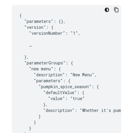
{

  "parameters": {},

  "version": {

    "versionNumber": "1",

    …

  },

  "parameterGroups": {

    "new menu": {

      "description": "New Menu",

      "parameters": {

        "pumpkin_spice_season": {

          "defaultValue": {

            "value": "true"

          },

          "description": "Whether it's pumpkin 
        }

      }

    }
