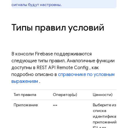
сигналы будут настроены.
Типы правил условий
В консоли
Firebase
поддерживаются
следующие типы правил. Аналогичные функции
доступны в REST API
Remote Config
, как
подробно описано в
справочнике по условным
выражениям
.
Тип правила
Оператор(ы)
Ценности)
Приложение
==
Выберите из
списка
идентификаторов
приложений (App
ID) для