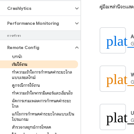
คู่มือเหล่านี้จะแส
Crashlytics
Performance Monitoring
plat
การทำซ้ำ
A
G
Remote Config
บทนำ
เริ่มใช้งาน
ทำความเข้าใจการกำหนดค่าระยะไกล
plat
แบบเรียลไทม์
G
ดูกรณีการใช้งาน
ทําความเข้าใจพารามิเตอร์และเงื่อนไข
จัดการเทมเพลตการกำหนดค่าระยะ
ไกล
plat
U
แก้ไขการกำหนดค่าระยะไกลแบบเป็น
โปรแกรม
G
สำรวจกลยุทธ์การโหลด