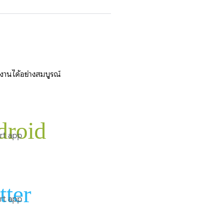
ำงานได้อย่างสมบูรณ์
droid
rt app
tter
rt app