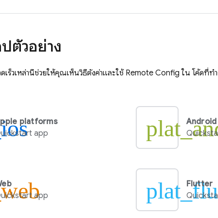
ปตัวอย่าง
เร็วเหล่านี้ช่วยให้คุณเห็นวิธีตั้งค่าและใช้
Remote Config
ใน โค้ดที่ท
_ios
plat_an
pple platforms
Android
uickstart app
Quicksta
_web
plat_flu
Web
Flutter
uickstart app
Quicksta