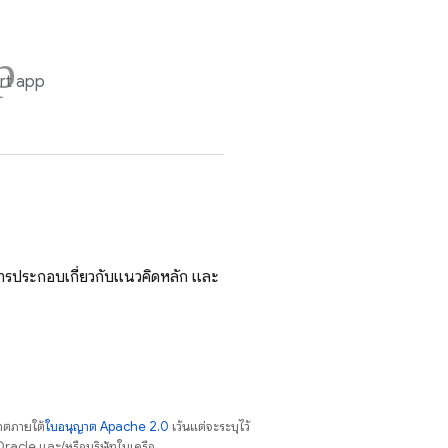
p
rt app
รประกอบเกี่ยวกับแนวคิดหลัก และ
าตภายใต้
ใบอนุญาต Apache 2.0
เว้นแต่จะระบุไว้
racle และ/หรือบริษัทในเครือ