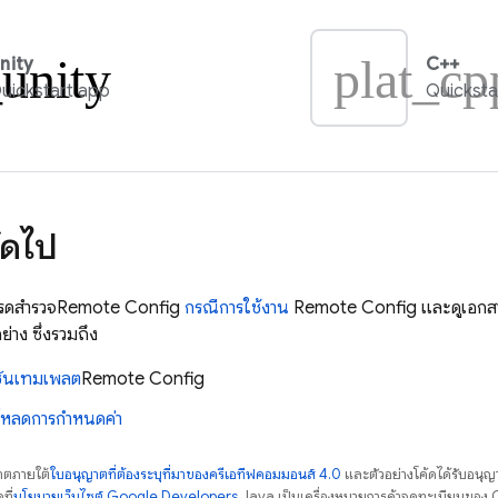
_unity
plat_cp
nity
C++
uickstart app
Quicksta
ัดไป
ปรดสำรวจ
Remote Config
กรณีการใช้งาน
Remote Config และดูเอกสา
ย่าง ซึ่งรวมถึง
์ชันเทมเพลต
Remote Config
โหลดการกำหนดค่า
ญาตภายใต้
ใบอนุญาตที่ต้องระบุที่มาของครีเอทีฟคอมมอนส์ 4.0
และตัวอย่างโค้ดได้รับอนุญ
ที่
นโยบายเว็บไซต์ Google Developers
Java เป็นเครื่องหมายการค้าจดทะเบียนของ O