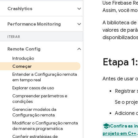
Use
Firebase R
Crashlytics
Assim, você mod
A biblioteca de
Performance Monitoring
valores de par
ITERAR
disponibilizado
Remote Config
Introdução
Etapa 1
Começar
Entender a Configuração remota
Antes de usar 
em tempo real
Explorar casos de uso
Registrar 
Compreender parâmetros e
condições
Se o proje
Gerenciar modelos da
Adicione 
Configuração remota
Modificar o Configuração remota
Confira as i
de maneira programática
projeto em C++
.
Conferir estratégias de