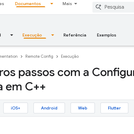
es
Documentos
Mais
d
Execução
Referência
Exemplos
entation
Remote Config
Execução
ros passos com a Configu
a em C++
iOS+
Android
Web
Flutter