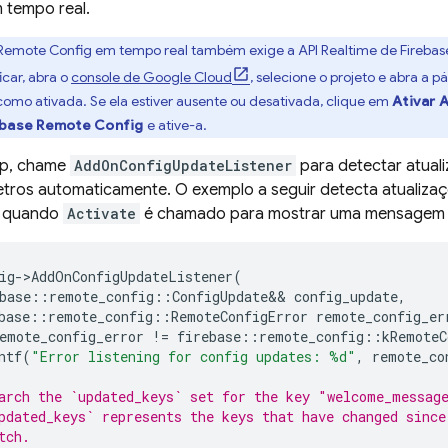
 tempo real.
Remote Config
em tempo real também exige a API Realtime de
Firebas
icar, abra o
console de
Google Cloud
, selecione o projeto e abra a 
como ativada. Se ela estiver ausente ou desativada, clique em
Ativar 
ebase Remote Config
e ative-a.
pp, chame
AddOnConfigUpdateListener
para detectar atual
tros automaticamente. O exemplo a seguir detecta atualizaç
 quando
Activate
é chamado para mostrar uma mensagem d
ig
->
AddOnConfigUpdateListener
(
base
::
remote_config
::
ConfigUpdate
&&
config_update
,
base
::
remote_config
::
RemoteConfigError
remote_config_er
emote_config_error
!=
firebase
::
remote_config
::
kRemoteC
ntf
(
"Error listening for config updates: %d"
,
remote_co
arch the `updated_keys` set for the key "welcome_messag
pdated_keys` represents the keys that have changed since
tch.