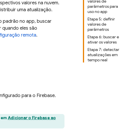
valores de
espectivos valores na nuvem.
parâmetros para
tribuir uma atualização.
uso no app
Etapa 5: definir
o padrão no app, buscar
valores de
r quando eles são
parâmetros
figuração remota
.
Etapa 6: buscar e
ativar os valores
Etapa 7: detectar
atualizações em
tempo real
onfigurado para o Firebase.
l em
Adicionar o Firebase ao