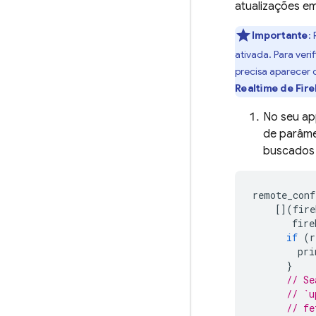
atualizações em
Importante
:
ativada. Para verif
precisa aparecer 
Realtime de
Fir
No seu a
de parâme
buscados
remote_conf
[](
fire
fire
if
(
r
pri
}
// Se
// `u
// fe