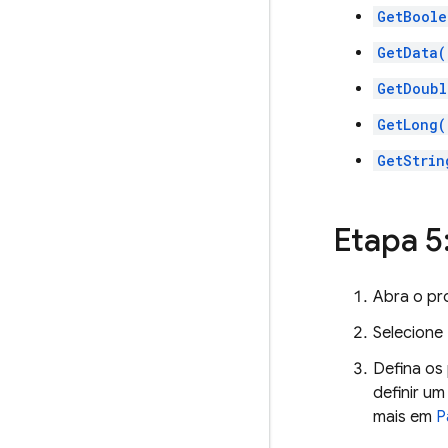
GetBoole
GetData(
GetDoubl
GetLong(
GetStrin
Etapa 5
Abra o pr
Selecione
Defina os
definir um
mais em
P