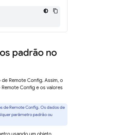
ros padrão no
o de
Remote Config
. Assim, o
e
Remote Config
e os valores
os de
Remote Config
. Os dados de
ualquer parâmetro padrão ou
metro usando um objeto