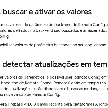
 buscar e ativar os valores
ar os valores de parâmetro do back-end de
Remote Config
,
valores definidos no back-end são buscados e armazenados
onfig
.
onibilizar valores de parâmetro buscados ao seu app, chame
: detectar atualizações em tem
r valores de parâmetros, é possível usar
Remote Config
em t
o back-end de
Remote Config
.
Remote Config
em tempo real s
ndo atualizações estão disponíveis e busca as mudanças a
ma nova versão de
Remote Config
.
para
Firebase
v11.0.0 e mais recente para plataformas Androi