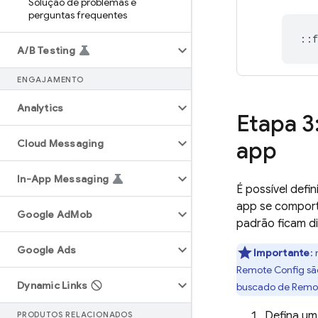
Solução de problemas e
perguntas frequentes
::
f
A
/
B Testing
ENGAJAMENTO
Analytics
Etapa 3
app
Cloud Messaging
In-App Messaging
É possível defi
app se comport
Google Ad
Mob
padrão ficam di
Google Ads
Importante
:
n
Remote Config
sã
Dynamic Links
buscado de
Remot
Defina um
PRODUTOS RELACIONADOS