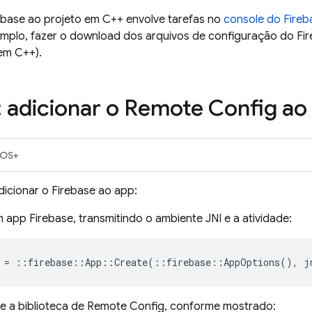
ebase ao projeto em C++ envolve tarefas no
console do
Fireb
emplo, fazer o download dos arquivos de configuração do Fi
em C++).
: adicionar o
Remote Config
ao
iOS+
icionar o Firebase ao app:
m app Firebase, transmitindo o ambiente JNI e a atividade:
=
::
firebase
::
App
::
Create
(
::
firebase
::
AppOptions
(),
j
ize a biblioteca de
Remote Config
, conforme mostrado: