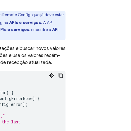
e Remote Config
, que já deve estar
página
APIs e serviços
. A API
APIs e serviços
, encontre a
API
izações e buscar novos valores
ões e usa os valores recém-
e recepção atualizada.
ror
)
{
onfigErrorNone
)
{
nfig_error
);
e."
 the last