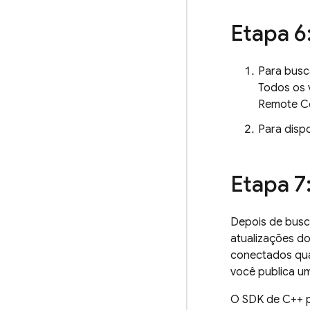
Etapa 6:
Para busc
Todos os 
Remote C
Para disp
Etapa 7
Depois de busca
atualizações d
conectados qua
você publica u
O SDK de
C++