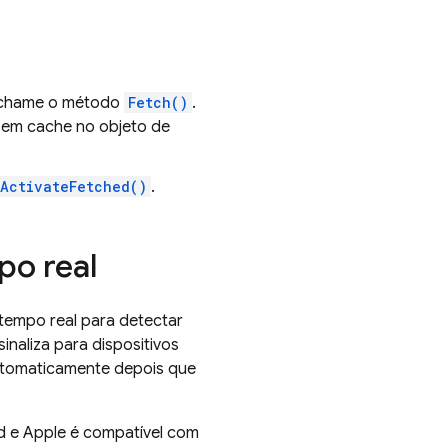
 chame o método
Fetch()
.
 em cache no objeto de
ActivateFetched()
.
po real
empo real para detectar
inaliza para dispositivos
utomaticamente depois que
d e Apple é compatível com