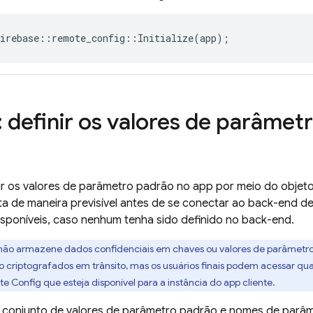
irebase
::
remote_config
::
Initialize
(
app
);
: definir os valores de parâmet
nir os valores de parâmetro padrão no app por meio do objet
a de maneira previsível antes de se conectar ao back-end d
sponíveis, caso nenhum tenha sido definido no back-end.
ão armazene dados confidenciais em chaves ou valores de parâmetr
o criptografados em trânsito, mas os usuários finais podem acessar q
e Config
que esteja disponível para a instância do app cliente.
 conjunto de valores de parâmetro padrão e nomes de parâ