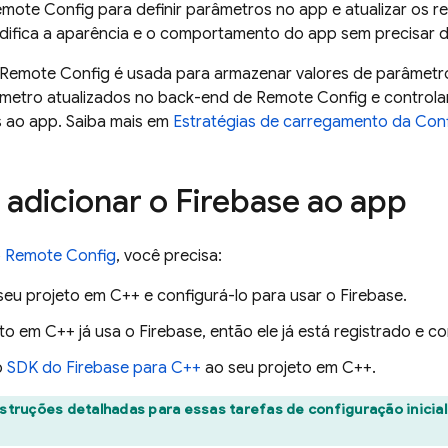
emote Config
para definir parâmetros no app e atualizar os r
ifica a aparência e o comportamento do app sem precisar dis
Remote Config
é usada para armazenar valores de parâmetr
âmetro atualizados no back-end de
Remote Config
e controla
s ao app. Saiba mais em
Estratégias de carregamento da Con
: adicionar o Firebase ao app
o
Remote Config
, você precisa:
seu projeto em C++ e configurá-lo para usar o Firebase.
to em C++ já usa o Firebase, então ele já está registrado e c
o
SDK do
Firebase
para
C++
ao seu projeto em C++.
nstruções detalhadas para essas tarefas de configuração inicia