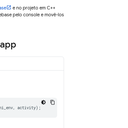
ase
e no projeto em C++
rebase pelo console e movê-los
 app
ni_env
,
activity
);