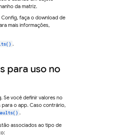
anho da matriz.
 Config
, faça o download de
Para mais informações,
lts()
.
s para uso no
g
. Se você definir valores no
is para o app. Caso contrário,
aults()
.
stão associados ao tipo de
o: