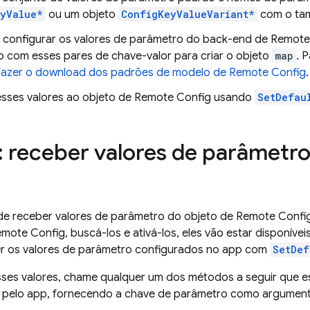
yValue*
ou um objeto
ConfigKeyValueVariant*
com o tam
 configurar os valores de parâmetro do back-end de
Remote
o com esses pares de chave-valor para criar o objeto
map
. 
Fazer o download dos padrões de modelo de
Remote Config
.
esses valores ao objeto de
Remote Config
usando
SetDefau
: receber valores de parâmetro
e receber valores de parâmetro do objeto de
Remote Confi
emote Config
, buscá-los e ativá-los, eles vão estar disponíve
er os valores de parâmetro configurados no app com
SetDef
sses valores, chame qualquer um dos métodos a seguir que e
pelo app, fornecendo a chave de parâmetro como argument