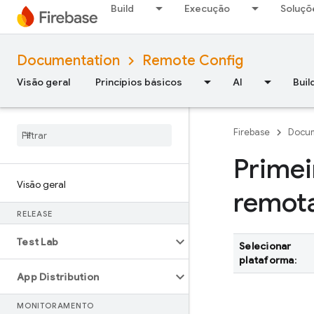
Build
Execução
Soluçõ
Documentation
Remote Config
Visão geral
Princípios básicos
AI
Buil
Firebase
Docum
Primei
Visão geral
remot
RELEASE
Test Lab
Selecionar
plataforma
:
App Distribution
MONITORAMENTO