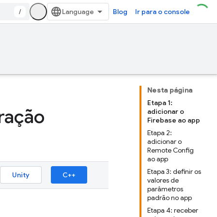
/
Blog
Ir para o console
Nesta página
Etapa 1:
ração
adicionar o
Firebase ao app
Etapa 2:
adicionar o
Remote Config
ao app
Etapa 3: definir os
Unity
C++
valores de
parâmetros
padrão no app
Etapa 4: receber