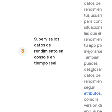
datos de
rendimiento de
tus usuarios
para conocer
situaciones en
las que el
Supervisa los
rendimiento de
datos de
tu app podría
rendimiento en
mejorarse.
console en
También
tiempo real
puedes
desglosar los
datos de
rendimiento
según
atributos
,
como la
versión de la
app, el país, el