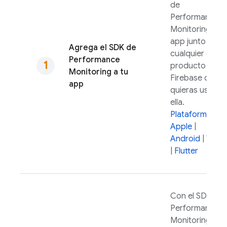
de
Performance
Monitoring
a tu
app junto con
Agrega el SDK de
cualquier otro
Performance
producto de
Monitoring
a tu
Firebase que
app
quieras usar en
ella.
Plataformas de
Apple
|
Android
|
Web
|
Flutter
Con el SDK de
Performance
Monitoring
,