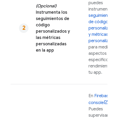
puedes
(Opcional)
instrumentar
Instrumenta los
seguimientos
seguimientos de
de códigos
código
personalizados
personalizados y
y métricas
las métricas
personalizadas
personalizadas
para medir
en la app
aspectos
específicos del
rendimiento de
tu app.
En
Firebase
console
,
Puedes
supervisar los