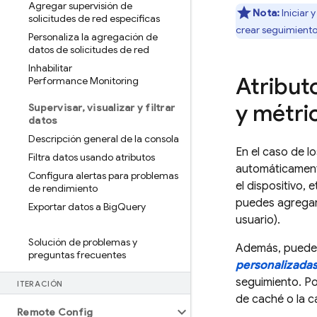
Agregar supervisión de
Nota:
Iniciar
solicitudes de red específicas
crear seguimiento
Personaliza la agregación de
datos de solicitudes de red
Inhabilitar
Atribut
Performance Monitoring
y métri
Supervisar
,
visualizar y filtrar
datos
Descripción general de la consola
En el caso de l
Filtra datos usando atributos
automáticamen
Configura alertas para problemas
el dispositivo, 
de rendimiento
puedes agregar
Exportar datos a Big
Query
usuario).
Solución de problemas y
Además, puedes
preguntas frecuentes
personalizada
seguimiento. Po
ITERACIÓN
de caché o la c
Remote Config