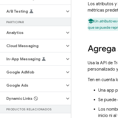
Los atributos y
métricas prede
A
/
B Testing
Un
atributo
es 
PARTICIPAR
que se puede repr
Analytics
Agrega 
Cloud Messaging
In-App Messaging
Usa la API de T
personalizado y
Google Ad
Mob
Ten en cuenta lo
Google Ads
Una app p
Dynamic Links
Se puede 
Los nombr
PRODUCTOS RELACIONADOS
inicio ni a