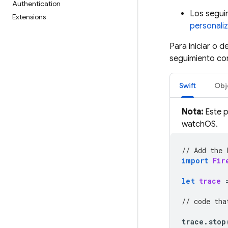
Authentication
Los segui
Extensions
personali
Para iniciar o 
seguimiento con
Swift
Obj
Nota:
Este p
watchOS.
// Add the 
import
Fir
let
trace
// code tha
trace
.
stop