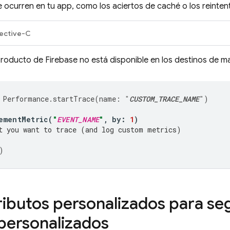
 ocurren en tu app, como los aciertos de caché o los reinten
ective-C
roducto de Firebase no está disponible en los destinos de m
Performance
.
startTrace
(
name
:
"
CUSTOM_TRACE_NAME
"
)
ementMetric
(
"
EVENT_NAME
"
,
by
:
1
)
t you want to trace (and log custom metrics)
)
ributos personalizados para se
personalizados