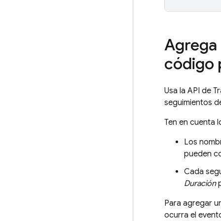
Agrega 
código 
Usa la API de T
seguimientos d
Ten en cuenta lo
Los nombre
pueden co
Cada segui
Duración
p
Para agregar un
ocurra el event