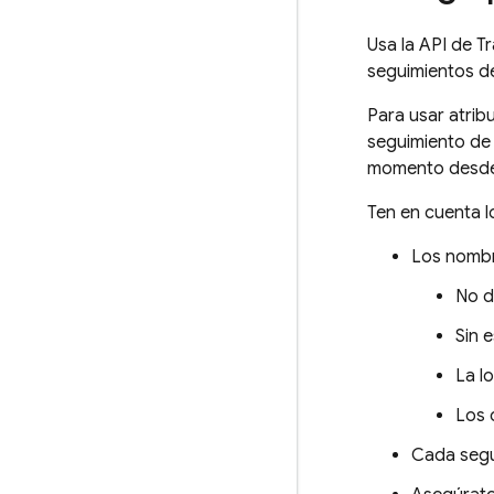
Usa la API de T
seguimientos d
Para usar atrib
seguimiento de 
momento desde q
Ten en cuenta lo
Los nombre
No d
Sin 
La l
Los 
Cada segu