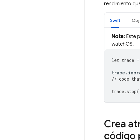
rendimiento que
Swift
Obj
Nota:
Este p
watchOS.
let
trace
=
trace
.
incr
// code tha
trace
.
stop
(
Crea at
código 