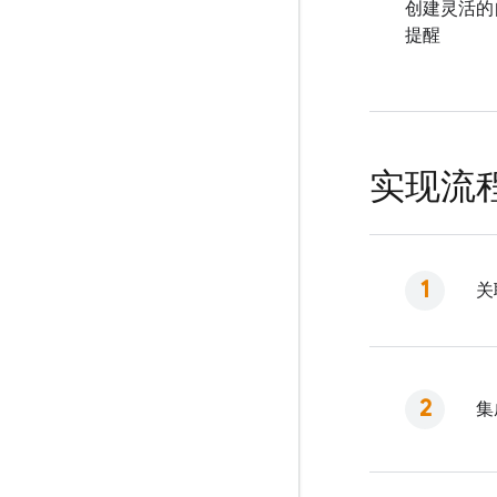
创建灵活的
提醒
实现流
关
集