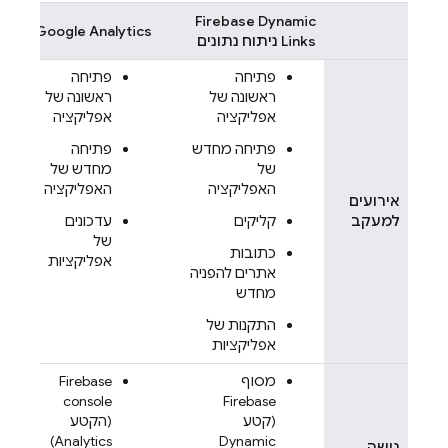
Firebase Dynamic
Google Analytics
Links
ניתוח נתונים
פתיחה
פתיחה
ראשונה של
ראשונה של
אפליקציה
אפליקציה
פתיחה מחדש
פתיחה
של
מחדש של
האפליקציה
האפליקציה
אירועים
למעקב
קליקים
עדכונים
של
כתובות
אפליקציות
אתרים להפניה
מחדש
התקנות של
אפליקציות
מסוף
Firebase
console
Firebase
(קטע
(הקטע
Analytics)
Dynamic
גישה