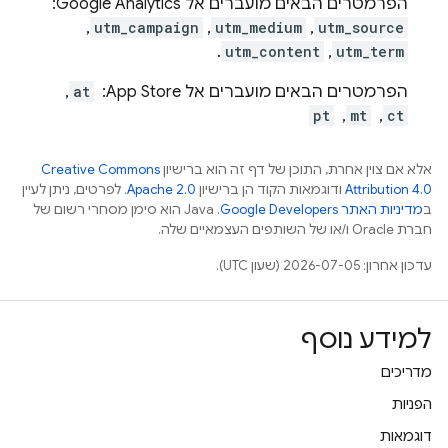
הפרמטרים הבאים מועברים אל Google Analytics: ‏
,
utm_campaign
,
utm_medium
,
utm_source
.
utm_content
,
utm_term
הפרמטרים הבאים מועברים אל App Store: ‏
at
, ‏
ct
, ‏
mt
, ‏
pt
אלא אם צוין אחרת, התוכן של דף זה הוא ברישיון
Creative Commons
Attribution 4.0
ודוגמאות הקוד הן ברישיון
Apache 2.0
. לפרטים, ניתן לעיין
ב
מדיניות האתר Google Developers‏
.‏ Java הוא סימן מסחרי רשום של
חברת Oracle ו/או של השותפים העצמאיים שלה.
עדכון אחרון: 2026-07-05 (שעון UTC).
למידע נוסף
מדריכים
הפניות
דוגמאות