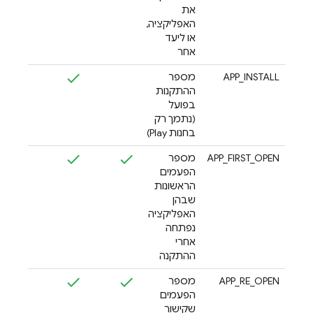
את
האפליקציה,
או ליעד
אחר
APP_INSTALL
מספר
ההתקנות
בפועל
(נתמך רק
בחנות Play)
APP_FIRST_OPEN
מספר
הפעמים
הראשונות
שבהן
האפליקציה
נפתחה
אחרי
ההתקנה
APP_RE_OPEN
מספר
הפעמים
שקישור