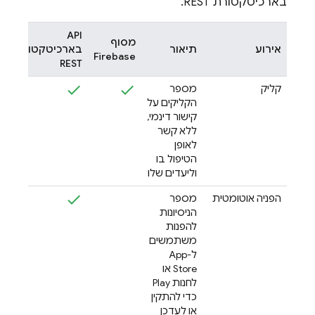
בארכיטקטורת REST.
‫API
מסוף
אירוע
תיאור
בארכיטקטורת
Firebase
REST
קליק
מספר
הקליקים על
קישור דינמי,
ללא קשר
לאופן
הטיפול בו
וליעדים שלו
הפניה אוטומטית
מספר
הניסיונות
להפנות
משתמשים
ל-App
Store או
לחנות Play
כדי להתקין
או לעדכן