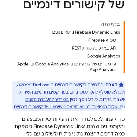
של קישורים דינמיים
בדף הזה
Firebase Dynamic Links ניתוח נתונים
מסוף Firebase
‫API בארכיטקטורת REST
Google Analytics
פרמטרים של קמפיינים ב-Google Analytics וב-Apple
App Analytics
הערה:
התמיכה בקישורים דינמיים ב-Firebase
הופסקה
,
ולכן לא מומלץ להשתמש בהם בפרויקטים חדשים. השירות
יושבת בקרוב. מידע נוסף זמין
במדריך להעברת נתונים
וב
שאלות הנפוצות בנושא הוצאה משימוש של קישורים דינמיים
.
כדי לעזור לכם למדוד את היעילות של המבצעים
והקמפיינים שלכם,
Firebase Dynamic Links
מספקת
כמה דרכים להצגת נתוני ניתוח ולשילוב עם כלי