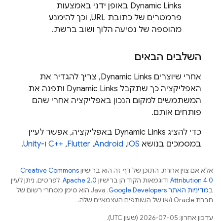
Dynamic Links
באופן ידני באמצעות
פרמטרים של כתובת URL, וכך להימנע
מהוספה של נסיעה הלוך ושוב ברשת.
השלבים הבאים
אחרי שיוצרים
Dynamic Links
, צריך להגדיר את
האפליקציה כך שתקבל
Dynamic Links
ותפנה את
המשתמשים למקום הנכון באפליקציה אחרי שהם
פותחים אותם.
כדי להציג
Dynamic Links
באפליקציה, אפשר לעיין
במסמכים בנושא
iOS
,‏
Android
,‏
Flutter
,‏
C++‎
ו-
Unity
.
אלא אם צוין אחרת, התוכן של דף זה הוא ברישיון
Creative Commons
Attribution 4.0
ודוגמאות הקוד הן ברישיון
Apache 2.0
. לפרטים, ניתן לעיין
ב
מדיניות האתר Google Developers‏
.‏ Java הוא סימן מסחרי רשום של
חברת Oracle ו/או של השותפים העצמאיים שלה.
עדכון אחרון: 2026-07-05 (שעון UTC).