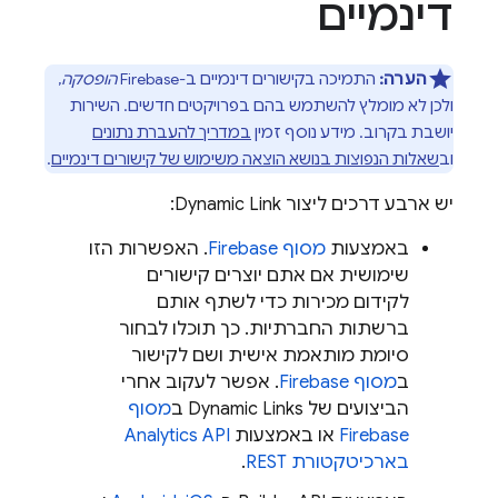
דינמיים
הערה:
התמיכה בקישורים דינמיים ב-Firebase
הופסקה
,
ולכן לא מומלץ להשתמש בהם בפרויקטים חדשים. השירות
יושבת בקרוב. מידע נוסף זמין
במדריך להעברת נתונים
וב
שאלות הנפוצות בנושא הוצאה משימוש של קישורים דינמיים
.
יש ארבע דרכים ליצור
Dynamic Link
:
באמצעות
מסוף
Firebase
. האפשרות הזו
שימושית אם אתם יוצרים קישורים
לקידום מכירות כדי לשתף אותם
ברשתות החברתיות. כך תוכלו לבחור
סיומת מותאמת אישית ושם לקישור
ב
מסוף
Firebase
. אפשר לעקוב אחרי
הביצועים של
Dynamic Links
ב
מסוף
Firebase
או באמצעות
Analytics API
בארכיטקטורת REST
.