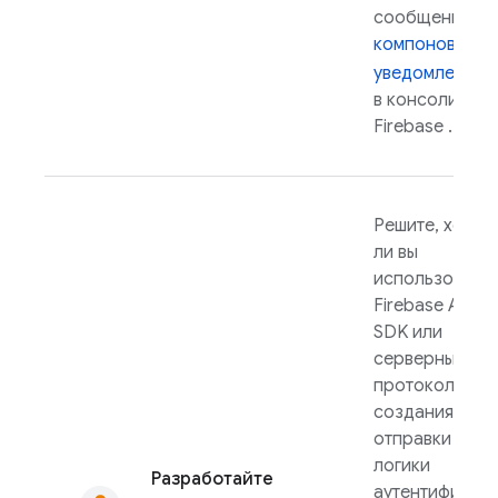
сообщения из
компоновщик
уведомлений
в консоли
Firebase
.
Решите, хотит
ли вы
использовать
Firebase
Admi
SDK
или
серверный
протокол для
создания логи
отправки —
логики
Разработайте
аутентификаци