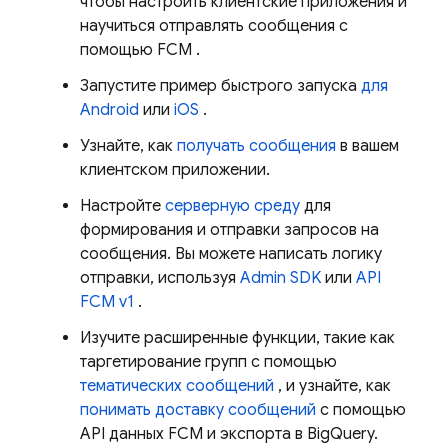
чтобы настроить клиентские приложения и
научиться отправлять сообщения с
помощью
FCM
.
Запустите пример быстрого запуска
для
Android
или
iOS
.
Узнайте, как
получать сообщения
в вашем
клиентском приложении.
Настройте
серверную среду
для
формирования и отправки запросов на
сообщения. Вы можете написать логику
отправки, используя
Admin SDK
или
API
FCM v1
.
Изучите расширенные функции, такие как
таргетирование групп с помощью
тематических сообщений
, и узнайте, как
понимать доставку сообщений
с помощью
API данных
FCM
и экспорта в BigQuery.